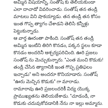
అమ్మిన విషయాన్ని, సంతోష్ కు తెలియకుండా
ఎలా దాచాడో వివరించాడు. సంతోష్ తన తండ్రి
మాటలు విని షాకయ్యాడు. తన తండ్రి తన కోసం
ఇంత గొప్ప త్యాగం చేశాడని తెలిసి కన్నీళ్లు
పెట్టుకున్నాడు.
ఆ వార్త ఊరంతా పాకింది. సంతోష్ తన తండ్రి
అమ్మిన ఇంటిని తిరిగి కొనడం, పక్కన స్థలం కూడా
కొనడం అందరినీ ఆశ్చర్యపరిచింది. ఊరి ప్రజలు
సంతోష్ ను మెచ్చుకున్నారు. "ఎంత మంచి కొడుకు!
తండ్రి చేసిన త్యాగానికి ఇంత గొప్ప ప్రతిఫలం
ఇచ్చాడు" అని అందరూ కొనియాడారు. సంతోష్
"ఊరు మెచ్చిన కొడుకు" గా మారాడు.
రామారావు ఊరి ప్రజలందరికీ విద్య యొక్క
ప్రాముఖ్యతను తెలియజేశాడు. "చూడండి, నా
కొడుకు చదువుకోవడానికి నేను నా ఇల్లు అమ్మాను.