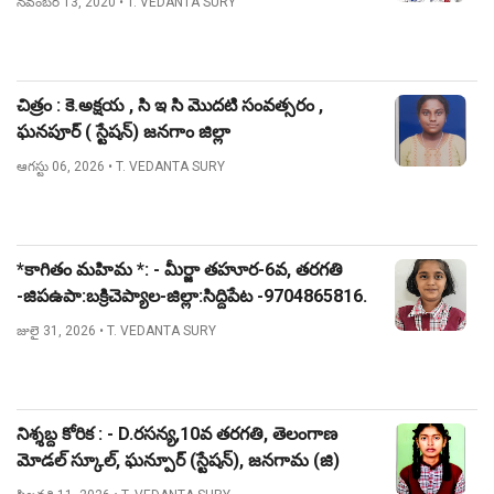
నవంబర్ 13, 2020
• T. VEDANTA SURY
చిత్రం : కె.అక్షయ , సి ఇ సి మొదటి సంవత్సరం ,
ఘనపూర్ ( స్టేషన్) జనగాం జిల్లా
ఆగస్టు 06, 2026
• T. VEDANTA SURY
*కాగితం మహిమ *: - మీర్జా తహూర-6వ, తరగతి
-జిపఉపా:బక్రిచెప్యాల-జిల్లా:సిద్దిపేట -9704865816.
జులై 31, 2026
• T. VEDANTA SURY
నిశ్శబ్ద కోరిక : - D.రసన్య,10వ తరగతి, తెలంగాణ
మోడల్ స్కూల్, ఘన్పూర్ (స్టేషన్), జనగామ (జి)