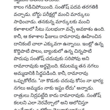
కాలం గడిచిపోయింది. సంతోష్ పదవ తరగతికి
వచ్చాడు. బోర్డు పరీక్షల్లో మంచి మార్కులు
సాధించాడు. తనకున్న మార్కులకు మంచి
కళాశాలలో సీటు సులభంగా వచ్చే అవకాశం ఉంది.
కానీ, ఆ కళాశాల ఫీజులు రామారావు ఊహించిన
దానికంటే చాలా ఎక్కువగా ఉన్నాయి. ఇంట్లో ఉన్న
కొద్దిపాటి పొలం, బ్యాంకులో ఉన్న చిన్నపాటి
పొదుపు సంతోష్ చదువుకు సరిపోవు అని
రామారావుకు అర్థమైంది. కమలమ్మ తన నగలు
అమ్మడానికి సిద్ధపడింది. కానీ, రామారావు
ఒప్పుకోలేదు. "నా కొడుకు చదువు కోసం నా భార్య
నగలు అమ్మడం నాకు ఇష్టం లేదు" అన్నాడు.
రాత్రులు నిద్రపట్టేది కాదు రామారావుకు. సంతోష్
కలలని ఎలా నెరవేర్చాలో అని ఆలోచిస్తూ