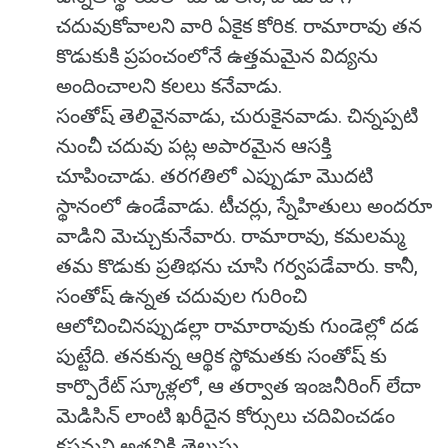
చదువుకోవాలని వారి ఏకైక కోరిక. రామారావు తన
కొడుకుకి ప్రపంచంలోనే ఉత్తమమైన విద్యను
అందించాలని కలలు కనేవాడు.
సంతోష్ తెలివైనవాడు, చురుకైనవాడు. చిన్నప్పటి
నుంచీ చదువు పట్ల అపారమైన ఆసక్తి
చూపించాడు. తరగతిలో ఎప్పుడూ మొదటి
స్థానంలో ఉండేవాడు. టీచర్లు, స్నేహితులు అందరూ
వాడిని మెచ్చుకునేవారు. రామారావు, కమలమ్మ
తమ కొడుకు ప్రతిభను చూసి గర్వపడేవారు. కానీ,
సంతోష్ ఉన్నత చదువుల గురించి
ఆలోచించినప్పుడల్లా రామారావుకు గుండెల్లో దడ
పుట్టేది. తనకున్న ఆర్థిక స్థోమతకు సంతోష్ కు
కార్పొరేట్ స్కూళ్లలో, ఆ తర్వాత ఇంజనీరింగ్ లేదా
మెడిసిన్ లాంటి ఖరీదైన కోర్సులు చదివించడం
కష్టమని అతనికి తెలుసు.