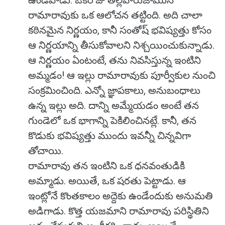
ఉండేవాడు. ఒకరోజు తెల్లవారుజామున
రామారావుకు ఒక ఆలోచన తట్టింది. అది చాలా
కఠినమైన నిర్ణయం, కానీ సంతోష్ భవిష్యత్తు కోసం
ఆ నిర్ణయాన్ని తీసుకోవాలని నిశ్చయించుకున్నాడు.
ఆ నిర్ణయం ఏంటంటే, తను నివసిస్తున్న ఇంటిని
అమ్మడం! ఆ ఇల్లు రామారావుకు పూర్వీకుల నుంచి
సంక్రమించింది. ఎన్నో జ్ఞాపకాలు, అనుబంధాలు
ఉన్న ఇల్లు అది. దాన్ని అమ్మేయడం అంటే తన
గుండెలో ఒక భాగాన్ని పెకిలించినట్లే. కానీ, తన
కొడుకు భవిష్యత్తు ముందు ఇవన్నీ చిన్నవిగా
తోచాయి.
రామారావు తన ఇంటిని ఒక ధనవంతుడికి
అమ్మాడు. అయితే, ఒక షరతు పెట్టాడు. ఆ
ఇంట్లోనే కొంతకాలం అద్దెకు ఉండేందుకు అనుమతి
అడిగాడు. కొత్త యజమాని రామారావు పరిస్థితిని