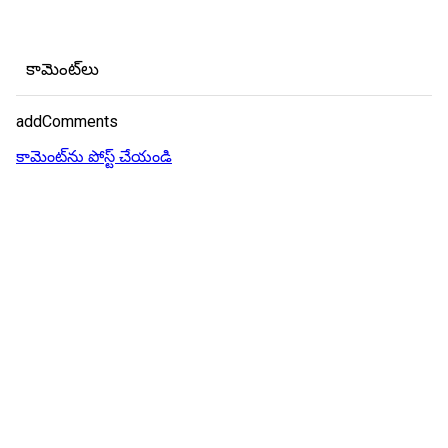
కామెంట్‌లు
addComments
కామెంట్‌ను పోస్ట్ చేయండి