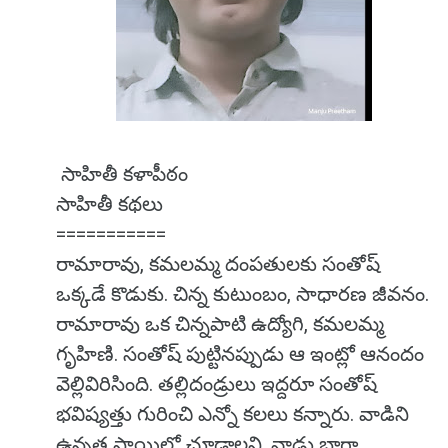
సాహితీ కళాపీఠం
సాహితీ కథలు
===========
రామారావు, కమలమ్మ దంపతులకు సంతోష్
ఒక్కడే కొడుకు. చిన్న కుటుంబం, సాధారణ జీవనం.
రామారావు ఒక చిన్నపాటి ఉద్యోగి, కమలమ్మ
గృహిణి. సంతోష్ పుట్టినప్పుడు ఆ ఇంట్లో ఆనందం
వెల్లివిరిసింది. తల్లిదండ్రులు ఇద్దరూ సంతోష్
భవిష్యత్తు గురించి ఎన్నో కలలు కన్నారు. వాడిని
ఉన్నత స్థాయిలో చూడాలని, వాడు బాగా