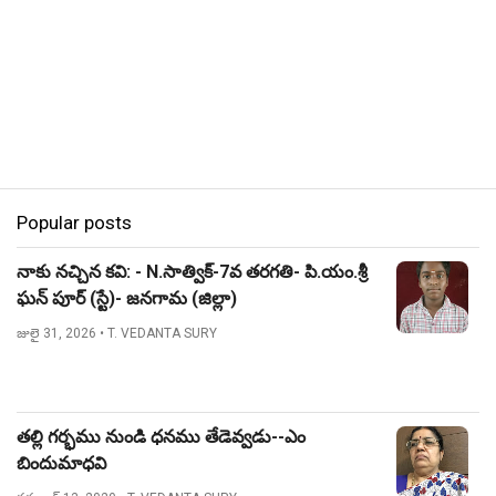
Popular posts
నాకు నచ్చిన కవి: - N.సాత్విక్-7వ తరగతి- పి.యం.శ్రీ
ఘన్ పూర్ (స్టే)- జనగామ (జిల్లా)
జులై 31, 2026
• T. VEDANTA SURY
తల్లి గర్భము నుండి ధనము తేడెవ్వడు--ఎం
బిందుమాధవి