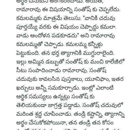
అర్థం చేసుకుని అంగీకరించాడు. అయితే,
రామారావు ఈ విషయాన్ని సంతోష్ కు చెప్పలేదు.
కమలమ్మకు మాత్రమే తెలుసు. "వానికి చదువు
పూర్తయ్యే వరకు ఈ విషయం చెప్పొద్దు కమలా.
వాడు ఆందోళన పడకూడదు" అని రామారావు
కమలమ్మతో చెప్పాడు. కమలమ్మ కన్నీళ్లు
పెట్టుకుంది. తన భర్త త్యాగానికి ముగ్ధురాలైంది.
ఇల్లు అమ్మిన డబ్బుతో సంతోష్ కు మంచి కాలేజీలో
సీటు సంపాదించాడు రామారావు. సంతోష్
చదువుకు కావలసిన పుస్తకాలు, యూనిఫాం, ఇతర
ఖర్చులు అన్నీ సమకూర్చాడు. ఇంట్లో ఎలాంటి
ఆర్థిక సమస్యలు ఉన్నట్లు సంతోష్ కు
తెలియకుండా జాగ్రత్త పడ్డాడు. సంతోష్ చదువులో
మరింత శ్రద్ధ చూపించాడు. తండ్రి కష్టాన్ని, త్యాగాన్ని
అర్థం చేసుకోకపోయినా, తన తండ్రి తన కోసం