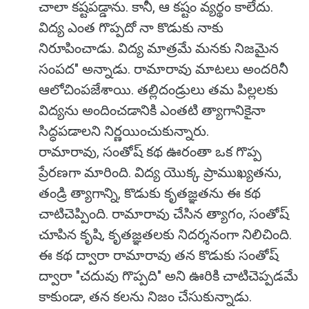
చాలా కష్టపడ్డాను. కానీ, ఆ కష్టం వ్యర్థం కాలేదు.
విద్య ఎంత గొప్పదో నా కొడుకు నాకు
నిరూపించాడు. విద్య మాత్రమే మనకు నిజమైన
సంపద" అన్నాడు. రామారావు మాటలు అందరినీ
ఆలోచింపజేశాయి. తల్లిదండ్రులు తమ పిల్లలకు
విద్యను అందించడానికి ఎంతటి త్యాగానికైనా
సిద్ధపడాలని నిర్ణయించుకున్నారు.
రామారావు, సంతోష్ కథ ఊరంతా ఒక గొప్ప
ప్రేరణగా మారింది. విద్య యొక్క ప్రాముఖ్యతను,
తండ్రి త్యాగాన్ని, కొడుకు కృతజ్ఞతను ఈ కథ
చాటిచెప్పింది. రామారావు చేసిన త్యాగం, సంతోష్
చూపిన కృషి, కృతజ్ఞతలకు నిదర్శనంగా నిలిచింది.
ఈ కథ ద్వారా రామారావు తన కొడుకు సంతోష్
ద్వారా "చదువు గొప్పది" అని ఊరికి చాటిచెప్పడమే
కాకుండా, తన కలను నిజం చేసుకున్నాడు.