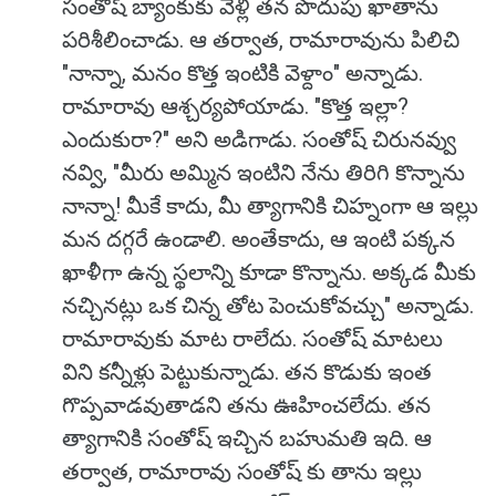
సంతోష్ బ్యాంకుకు వెళ్లి తన పొదుపు ఖాతాను
పరిశీలించాడు. ఆ తర్వాత, రామారావును పిలిచి
"నాన్నా, మనం కొత్త ఇంటికి వెళ్దాం" అన్నాడు.
రామారావు ఆశ్చర్యపోయాడు. "కొత్త ఇల్లా?
ఎందుకురా?" అని అడిగాడు. సంతోష్ చిరునవ్వు
నవ్వి, "మీరు అమ్మిన ఇంటిని నేను తిరిగి కొన్నాను
నాన్నా! మీకే కాదు, మీ త్యాగానికి చిహ్నంగా ఆ ఇల్లు
మన దగ్గరే ఉండాలి. అంతేకాదు, ఆ ఇంటి పక్కన
ఖాళీగా ఉన్న స్థలాన్ని కూడా కొన్నాను. అక్కడ మీకు
నచ్చినట్లు ఒక చిన్న తోట పెంచుకోవచ్చు" అన్నాడు.
రామారావుకు మాట రాలేదు. సంతోష్ మాటలు
విని కన్నీళ్లు పెట్టుకున్నాడు. తన కొడుకు ఇంత
గొప్పవాడవుతాడని తను ఊహించలేదు. తన
త్యాగానికి సంతోష్ ఇచ్చిన బహుమతి ఇది. ఆ
తర్వాత, రామారావు సంతోష్ కు తాను ఇల్లు