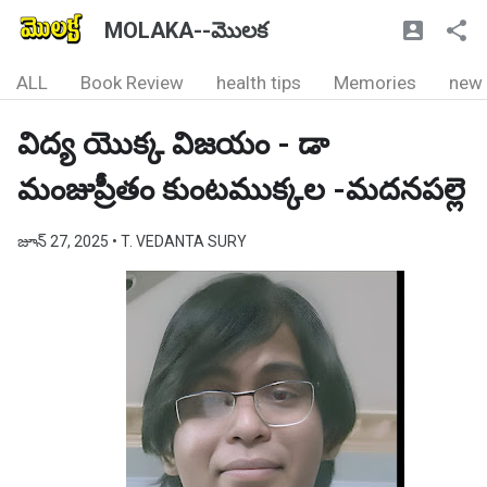
MOLAKA--మొలక
ALL
Book Review
health tips
Memories
new
విద్య యొక్క విజయం - డా
మంజుప్రీతం కుంటముక్కల -మదనపల్లె
జూన్ 27, 2025
• T. VEDANTA SURY