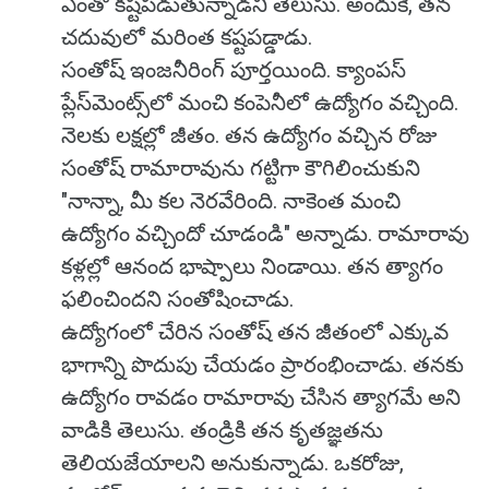
ఎంతో కష్టపడుతున్నాడని తెలుసు. అందుకే, తన
చదువులో మరింత కష్టపడ్డాడు.
సంతోష్ ఇంజనీరింగ్ పూర్తయింది. క్యాంపస్
ప్లేస్‌మెంట్స్‌లో మంచి కంపెనీలో ఉద్యోగం వచ్చింది.
నెలకు లక్షల్లో జీతం. తన ఉద్యోగం వచ్చిన రోజు
సంతోష్ రామారావును గట్టిగా కౌగిలించుకుని
"నాన్నా, మీ కల నెరవేరింది. నాకెంత మంచి
ఉద్యోగం వచ్చిందో చూడండి" అన్నాడు. రామారావు
కళ్లల్లో ఆనంద భాష్పాలు నిండాయి. తన త్యాగం
ఫలించిందని సంతోషించాడు.
ఉద్యోగంలో చేరిన సంతోష్ తన జీతంలో ఎక్కువ
భాగాన్ని పొదుపు చేయడం ప్రారంభించాడు. తనకు
ఉద్యోగం రావడం రామారావు చేసిన త్యాగమే అని
వాడికి తెలుసు. తండ్రికి తన కృతజ్ఞతను
తెలియజేయాలని అనుకున్నాడు. ఒకరోజు,