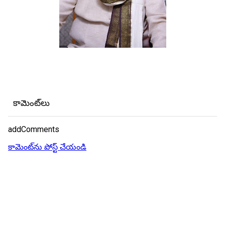
కామెంట్‌లు
addComments
కామెంట్‌ను పోస్ట్ చేయండి