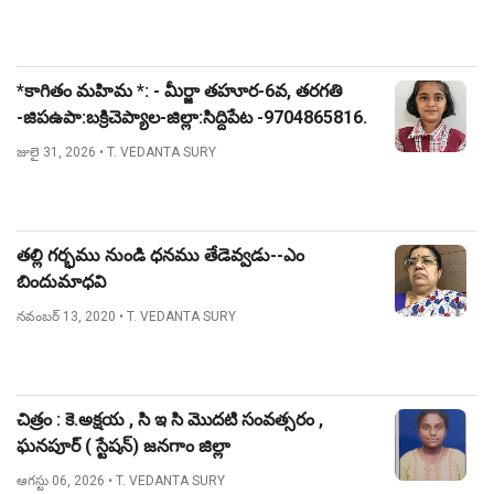
*కాగితం మహిమ *: - మీర్జా తహూర-6వ, తరగతి
-జిపఉపా:బక్రిచెప్యాల-జిల్లా:సిద్దిపేట -9704865816.
జులై 31, 2026
• T. VEDANTA SURY
తల్లి గర్భము నుండి ధనము తేడెవ్వడు--ఎం
బిందుమాధవి
నవంబర్ 13, 2020
• T. VEDANTA SURY
చిత్రం : కె.అక్షయ , సి ఇ సి మొదటి సంవత్సరం ,
ఘనపూర్ ( స్టేషన్) జనగాం జిల్లా
ఆగస్టు 06, 2026
• T. VEDANTA SURY