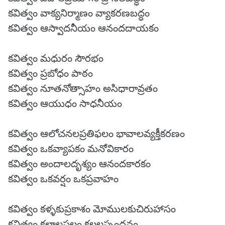
కవిత్వం వాక్యనిర్మాణం వ్యాకరణబద్ధం
కవిత్వం ఆస్వాదనీయం ఆనందదాయకం
కవిత్వం మధురం సౌరభం
కవిత్వం ప్రబోధం పాఠం
కవిత్వం నూతనోత్సాహం అసిధారావ్రతం
కవిత్వం ఆయుధం సాధనీయం
కవిత్వం ఆలోచనలప్రతిఫలం భావాలవ్యక్తీకరణం
కవిత్వం ఒకవ్యాపకం మనోవికారం
కవిత్వం అందాలదృశ్యం ఆనందకారకం
కవిత్వం ఒకవర్షం ఒకప్రవాహం
కవిత్వం కళ్ళకుప్రకాశం మోములకుచిరుహాసం
కవిత్వం కలాలఫలం కలలస్పందనం