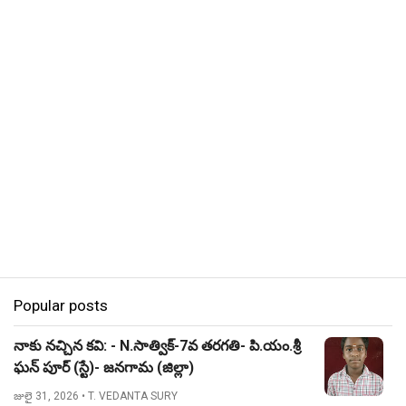
Popular posts
నాకు నచ్చిన కవి: - N.సాత్విక్-7వ తరగతి- పి.యం.శ్రీ
ఘన్ పూర్ (స్టే)- జనగామ (జిల్లా)
జులై 31, 2026
• T. VEDANTA SURY