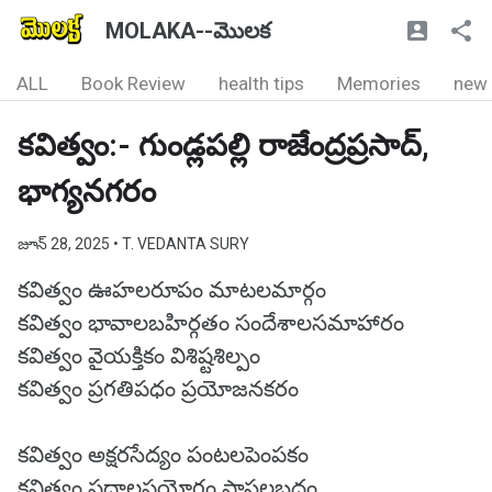
MOLAKA--మొలక
ALL
Book Review
health tips
Memories
new
కవిత్వం:- గుండ్లపల్లి రాజేంద్రప్రసాద్,
భాగ్యనగరం
జూన్ 28, 2025
• T. VEDANTA SURY
కవిత్వం ఊహలరూపం మాటలమార్గం
కవిత్వం భావాలబహిర్గతం సందేశాలసమాహారం
కవిత్వం వైయక్తికం విశిష్టశిల్పం
కవిత్వం ప్రగతిపధం ప్రయోజనకరం
కవిత్వం అక్షరసేద్యం పంటలపెంపకం
కవిత్వం పదాలప్రయోగం ప్రాసలబద్ధం