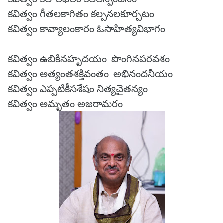
కవిత్వం గీతలకాగితం కల్పనలకూర్చటం
కవిత్వం కావ్యాలంకారం ఓసాహిత్యవిభాగం
కవిత్వం ఉబికినహృదయం పొంగినపరవశం
కవిత్వం అత్యంతశక్తివంతం అభినందనీయం
కవిత్వం ఎప్పటికీసశేషం నిత్యచైతన్యం
కవిత్వం అమృతం అజరామరం