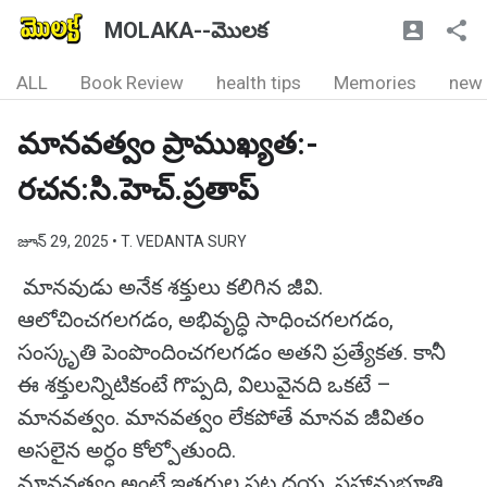
MOLAKA--మొలక
ALL
Book Review
health tips
Memories
new
మానవత్వం ప్రాముఖ్యత:-
రచన:సి.హెచ్.ప్రతాప్
జూన్ 29, 2025
• T. VEDANTA SURY
మానవుడు అనేక శక్తులు కలిగిన జీవి.
ఆలోచించగలగడం, అభివృద్ధి సాధించగలగడం,
సంస్కృతి పెంపొందించగలగడం అతని ప్రత్యేకత. కానీ
ఈ శక్తులన్నిటికంటే గొప్పది, విలువైనది ఒకటే –
మానవత్వం. మానవత్వం లేకపోతే మానవ జీవితం
అసలైన అర్ధం కోల్పోతుంది.
మానవత్వం అంటే ఇతరుల పట్ల దయ, సహానుభూతి,