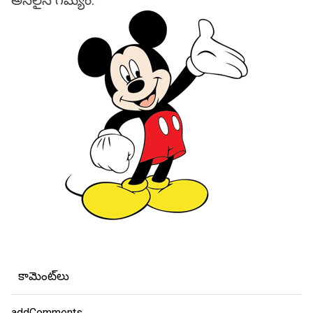
అసలైన గమ్యం.
కామెంట్‌లు
addComments