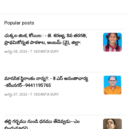
Popular posts
చుక్కల జింక, కోయిల : - జె. శరణ్య, 8వ తరగతి,
ప్రాథమికోన్నత పాఠశాల, ఆంబమ్ (వై), జిల్లా:
నిజామాబాద్.
ఆగస్టు 08, 2026
• T. VEDANTA SURY
మానసిక స్థిరాంకం నాన్న!!: - కె ఎస్ అనంతాచార్య
-కరీంనగర్--9441195765
ఆగస్టు 07, 2026
• T. VEDANTA SURY
తల్లి గర్భము నుండి ధనము తేడెవ్వడు--ఎం
బిందుమాధవి