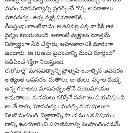
మనం మానవత్వాన్ని ప్రదర్శించే గొప్ప అవకాశాలు.
మానవత్వం ఉన్న వ్యక్తి సమాజానికి
దీపస్తంభంలాంటివాడు. అతనివల్ల పక్కవాడికి ఆశ,
ధైర్యం కలుగుతుంది. అలాంటి వ్యక్తులు మాత్రమే
నిస్వార్థంగా సేవ చేస్తారు, అహంకారానికి దూరంగా
ఉంటారు. ఈ గుణమే ప్రపంచాన్ని మంచి మార్గంలో
నడిపించే శక్తిగా నిలుస్తుంది.
ఈరోజుల్లో మానవత్వాన్ని ప్రోత్సహించాల్సిన అవసరం
అత్యంత అవసరం. మతాలు, జాతులు, వర్గాల మధ్య
ఉన్న గలాటలు మానవత్వంతోనే మటుమాయం
అవుతాయి. మనసులు కలిస్తేనే సమాజం పయనిస్తుంది.
అంతే కాదు, మానవత్వం మనల్ని మనుషులుగా
నిలబెడుతుంది. విజ్ఞానాన్ని పొందడం ఒక విషయం;
దాన్ని ఉపయోగించి సహజీవనాన్ని పెంపొందించడమే