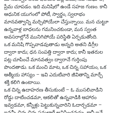
ప్రేమ చూపడం. ఇది మనిషిలో ఉండే సహజ గుణం. కానీ
ఆధునిక యుగంలో పోటీ, స్వార్థం, స్వలాభం
మానవత్వాన్ని మర్చిపోయేలా చేస్తున్నాయి. మన చుట్టూ
ఉన్నవాళ్ల బాధలను గమనించకుండా, మన స్వంత
అవసరాల్లోనే మునిగిపోయే పరిస్థితి ఏర్పడుతోంది.
ఒక మనిషి గొప్పవాడవుతాడు అన్నది అతని డిగ్రీల
ద్వారా కాదు; ధన సంపత్తి ద్వారా కాదు; కానీ ఇతరుల
పట్ల చూపించే మానవత్వం ద్వారానే గుర్తింపు
పొందతాడు. ఒక మంచి మాట, ఒక చిన్న సహాయం, ఒక
ఆత్మీయ హాస్యం – ఇవి ఎదుటివారి జీవితాన్ని మార్చే
శక్తి కలిగి ఉంటాయి.
ఒక చిన్న ఉదాహరణ తీసుకుంటే – ఓ ముసలివాడిని
రోడ్డు దాటించడమా, ఆకలితో ఉన్నవాడికి ఆహారం
ఇవ్వడమా, కన్నీళ్లు పెట్టుకున్నవారిని ఓదార్చడమా –
ఇవన్నీ చిన్న చిన్న పనుల్లాగే అనిపించవచ్చు. కానీ ఇవే