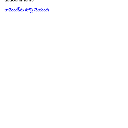
కామెంట్‌ను పోస్ట్ చేయండి