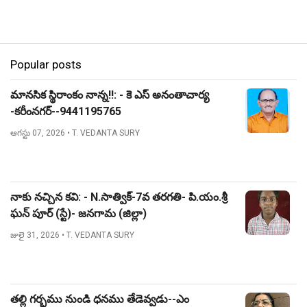
Popular posts
మానసిక స్థిరాంకం నాన్న!!: - కె ఎస్ అనంతాచార్య
-కరీంనగర్--9441195765
ఆగస్టు 07, 2026
• T. VEDANTA SURY
నాకు నచ్చిన కవి: - N.సాత్విక్-7వ తరగతి- పి.యం.శ్రీ
ఘన్ పూర్ (స్టే)- జనగామ (జిల్లా)
జులై 31, 2026
• T. VEDANTA SURY
తల్లి గర్భము నుండి ధనము తేడెవ్వడు--ఎం