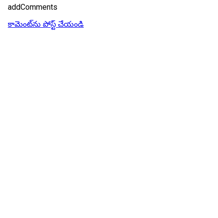
addComments
కామెంట్‌ను పోస్ట్ చేయండి