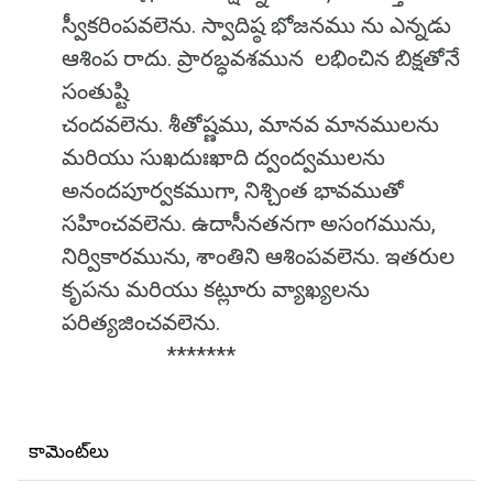
స్వీకరింపవలెను. స్వాదిష్ఠ భోజనము ను ఎన్నడు
ఆశింప రాదు. ప్రారబ్ధవశమున లభించిన బిక్షతోనే
సంతుష్టి
చందవలెను. శీతోష్ణము, మానవ మానములను
మరియు సుఖదుఃఖాది ద్వంద్వములను
అనందపూర్వకముగా, నిశ్చింత భావముతో
సహించవలెను. ఉదాసీనతనగా అసంగమును,
నిర్వికారమును, శాంతిని ఆశింపవలెను. ఇతరుల
కృపను మరియు కట్లూరు వ్యాఖ్యలను
పరిత్యజించవలెను.
*******
కామెంట్‌లు