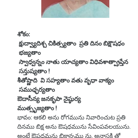
శోకం:
క్షుద్వ్యాదిశ్చ చికిత్స్యతాం ప్రతి దినం బిక్షౌషధం
భజ్యతాం
స్వాధ్వన్నం నాతు యాచ్యతాం విధివశాత్ప్రాప్తేన
సన్తుష్యతాం !
శీతోష్ణాది వి సహ్యతాం వతు వృధా వాక్యం
సముఛ్ఛర్యతాం
ఔదాసీన్య జనకృపా నైష్ఠుర్య
ముత్సృజ్యతాం !
భావం: ఆకలి అను రోగమును నివారించుట ప్రతి
దినము బిక్ష అను ఔషధమును సేవింపవలయును.
అంటే ఔషధమను బిక్షాన్నము ను, అనాసక్తి తో