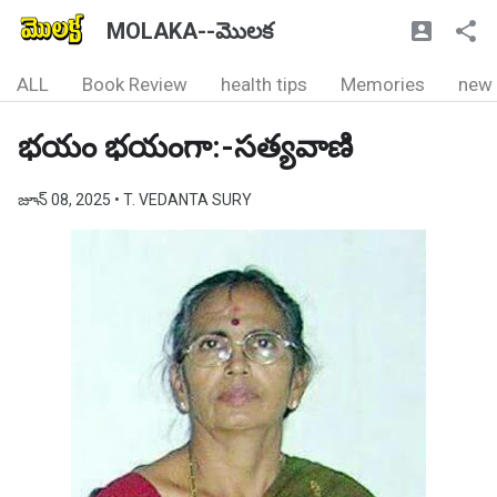
MOLAKA--మొలక
ALL
Book Review
health tips
Memories
new
భయం భయంగా:-సత్యవాణి
జూన్ 08, 2025
• T. VEDANTA SURY