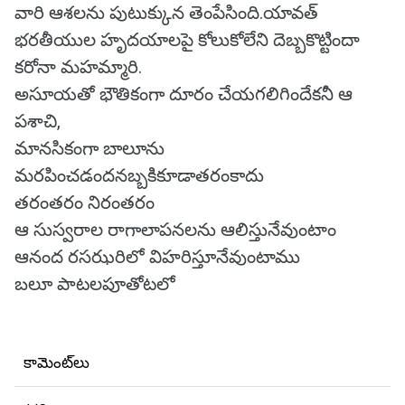
వారి ఆశలను పుటుక్కున తెంపేసింది.యావత్
భరతీయుల హృదయాలపై కోలుకోలేని దెబ్బకొట్టిందా
కరోనా మహమ్మారి.
అసూయతో భౌతికంగా దూరం చేయగలిగిందేకనీ ఆ
పశాచి,
మానసికంగా బాలూను
మరపించడందనబ్బకికూడాతరంకాదు
తరంతరం నిరంతరం
ఆ సుస్వరాల రాగాలాపనలను ఆలిస్తునేవుంటాం
ఆనంద రసఝరిలో విహరిస్తూనేవుంటాము
బలూ పాటలపూతోటలో
కామెంట్‌లు