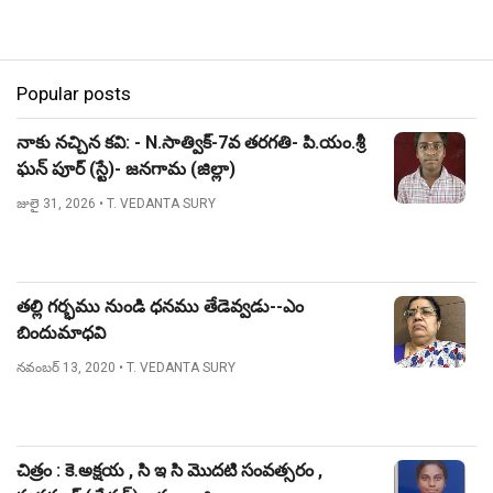
Popular posts
నాకు నచ్చిన కవి: - N.సాత్విక్-7వ తరగతి- పి.యం.శ్రీ
ఘన్ పూర్ (స్టే)- జనగామ (జిల్లా)
జులై 31, 2026
• T. VEDANTA SURY
తల్లి గర్భము నుండి ధనము తేడెవ్వడు--ఎం
బిందుమాధవి
నవంబర్ 13, 2020
• T. VEDANTA SURY
చిత్రం : కె.అక్షయ , సి ఇ సి మొదటి సంవత్సరం ,