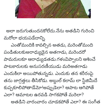
అలా జరుగుతుందనకోలేదు.నేను అతడిని గురించి
మరోలా భయపడేదాన్ని.
ఎంతోమందికి కావల్సిన అతడు, మరెంతోమంది
పండితులకుఅరాధ్యుడైన అతగాడు, మరెందరో
పామరులకూ ఆరాధ్యుడతడు.గళంవిప్పాలని ఆశించే
పాటకారులకు అనుసరణీయుడు మరిఅతగాడు
ఎందుకిలా అయిపోతున్నడు. ఎందుకు తన శరీరంపై
తను జాగ్రత్తలు తీసికోడు. అబ్దుల్ కలామ్ లా స్టేజిమీదే
కుప్పకూలిపోతాడేమో!అప్పుడెలా? ఆపాట ఆగిపోతే
ఎలా? ఆమాటల ఉరవడి సాగకపోతే మరెలా?
అతడిని వారంవారం చూడకపోతే ఎలా? ఈ సంగీత