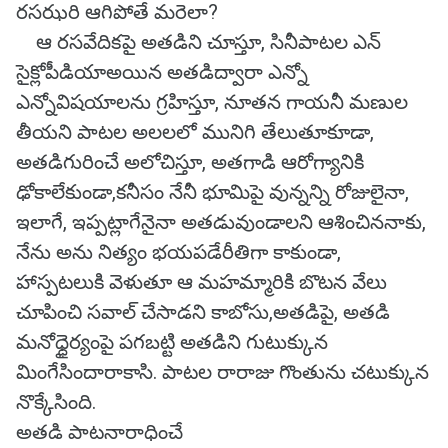
రసఝరి ఆగిపోతే మరెలా?
ఆ రసవేదికపై అతడిని చూస్తూ, సినీపాటల ఎన్
సైక్లోపీడియాఅయిన అతడిద్వారా ఎన్నో
ఎన్నోవిషయాలను గ్రహిస్తూ, నూతన గాయనీ మణుల
తీయని పాటల అలలలో మునిగి తేలుతూకూడా,
అతడిగురించే అలోచిస్తూ, అతగాడి ఆరోగ్యానికి
ఢోకాలేకుండా,కనీసం నేనీ భూమిపై వున్నన్ని రోజులైనా,
ఇలాగే, ఇప్పట్లాగేనైనా అతడువుండాలని ఆశించిననాకు,
నేను అను నిత్యం భయపడేరీతిగా కాకుండా,
హాస్పటలుకి వెళుతూ ఆ మహమ్మారికి బొటన వేలు
చూపించి సవాల్ చేసాడని కాబోసు,అతడిపై, అతడి
మనోధ్ధైర్యంపై పగబట్టి అతడిని గుటుక్కున
మింగేసిందారాకాసి. పాటల రారాజు గొంతును చటుక్కున
నొక్కేసింది.
అతడి పాటనారాధించే