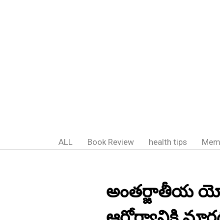
ALL
Book Review
health tips
Mem
అంతర్జాతీయ యో
ఆరోగ్యానికి మార్గద