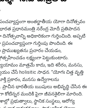
Y
రపంచవ్యాప్తంగా అంతర్జాతీయ యోగా దినోత్సవం
ారత ప్రధానమంత్రి నరేంద్ర మోదీ ప్రతిపాదన
నోత్సవాన్ని అధికారికంగా గుర్తించింది. అప్పటి
్రపంచవ్యాప్తంగా గుర్తింపు పొందింది. ఈ
 ప్రాముఖ్యతను ప్రచారం చేయడం,
ోత్సహించడం లక్ష్యంగా పెట్టుకుంటారు.
్యాయామం మాత్రమే కాదు, ఇది శరీరం, మనసు,
 చేసే holisitic సాధన. "యోగః చిత్త వృత్తి
్తి ప్రకారం, మనసు ఉద్వేగాలను
ం. ప్రాచీన భారతీయ ఋషులు అభివృద్ధి చేసిన ఈ
ా కోటిన్నర మందికి పైగా జీవనశైలిగా మారింది.
్లో ప్రభుత్వాలు, స్థానిక సంస్థలు, ఆరోగ్య