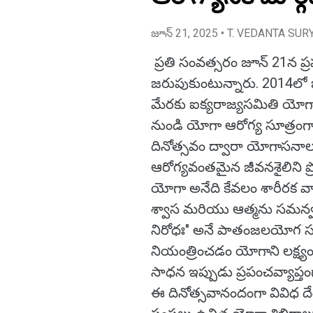
జూన్ 21, 2025
• T. VEDANTA SUR
ప్రతి సంవత్సరం జూన్ 21న ప్
జరుపుకుంటున్నారు. 2014లో భ
మేరకు ఐక్యరాజ్యసమితి యోగా ది
నుండి యోగా ఆరోగ్య సూత్రంగా ప
దినోత్సవం ద్వారా యోగాసనాల
ఆరోగ్యవంతమైన జీవనశైలిని ప్ర
యోగా అనేది కేవలం శారీరక వ
శ్వాస మరియు ఆత్మను సమన్వయం
నిరోధః" అనే పాతంజలయోగ సూక
నియంత్రించడం యోగాని లక్ష్య
సాధన ఇప్పుడు ప్రపంచవ్యాప్తంగ
ఈ దినోత్సవానందంగా వివిధ దేశాల