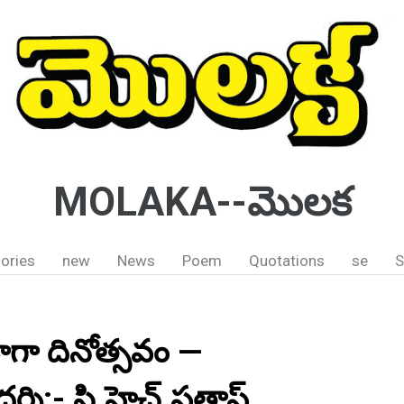
MOLAKA--మొలక
ories
new
News
Poem
Quotations
se
S
గా దినోత్సవం —
ర్శి:- సి.హెచ్.ప్రతాప్