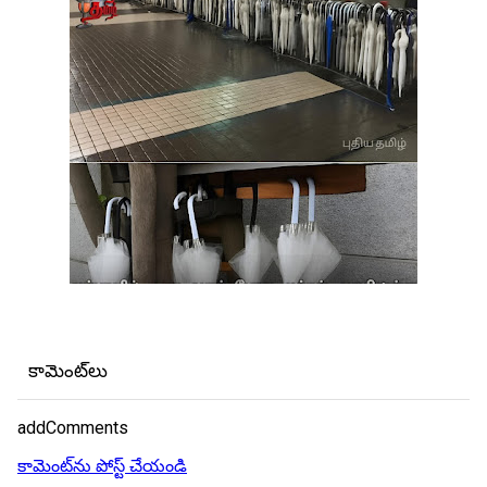
కామెంట్‌లు
addComments
కామెంట్‌ను పోస్ట్ చేయండి