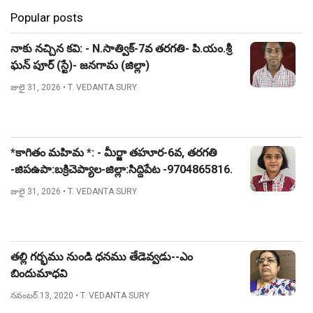
Popular posts
నాకు నచ్చిన కవి: - N.సాత్విక్-7వ తరగతి- పి.యం.శ్రీ
ఘన్ పూర్ (స్టే)- జనగామ (జిల్లా)
జులై 31, 2026
• T. VEDANTA SURY
*కాగితం మహిమ *: - మీర్జా తహూర-6వ, తరగతి
-జిపఉపా:బక్రిచెప్యాల-జిల్లా:సిద్దిపేట -9704865816.
జులై 31, 2026
• T. VEDANTA SURY
తల్లి గర్భము నుండి ధనము తేడెవ్వడు--ఎం
బిందుమాధవి
నవంబర్ 13, 2020
• T. VEDANTA SURY