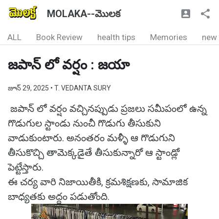
MOLAKA--మొలక
ALL
Book Review
health tips
Memories
new
జపాన్ లో వర్షం : జయా
జూన్ 29, 2025
• T. VEDANTA SURY
జపాన్ లో వర్షం వచ్చినప్పుడు ప్రజలు సమీపంలో ఉన్న
గొడుగుల స్టాండు నుంచీ గొడుగు తీసుకుని
వాడుకుంటారు. అనంతరం మళ్ళీ ఆ గొడుగుని
తీసుకొచ్చి తామెక్కడైతే తీసుకున్నారో ఆ స్టాండ్లో
పెట్టేస్తారు.
ఈ చర్య వారి నిజాయితీకి, క్రమశిక్షణకు, సామాజిక
బాధ్యతకు అద్దం పడుతోంది.