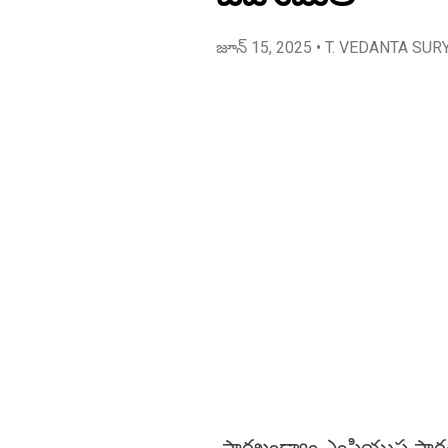
జూన్ 15, 2025
• T. VEDANTA SUR
పారఖండ్యాం ఎంపియుప పాఠశాల