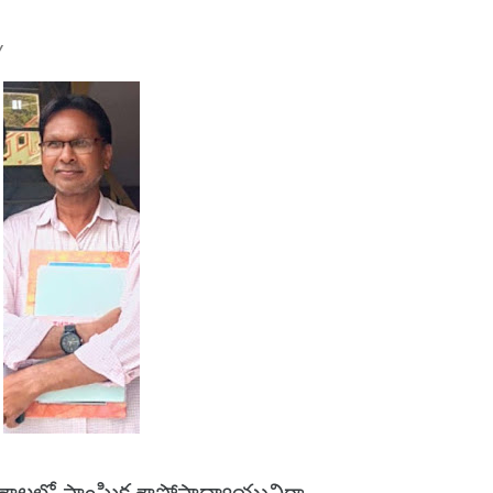
Y
లో సాంఘిక శాస్త్రోపాధ్యాయునిగా