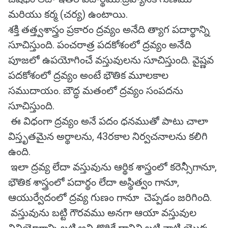
మరియు కర్మ (చర్య) ఉంటాయి.
శక్తి తత్త్వశాస్త్రం ప్రకారం ద్రవ్యం అనేది త్యాగ పదార్థాన్ని
సూచిస్తుంది. పంచరాత్ర పదకోశంలో ద్రవ్యం అనేది
పూజలో ఉపయోగించే వస్తువులను సూచిస్తుంది. వైష్ణవ
పదకోశంలో ద్రవ్యం అంటే భౌతిక మూలకాల
సముదాయం. బౌద్ధ మతంలో ద్రవ్యం సంపదను
సూచిస్తుంది.
ఈ విధంగా ద్రవ్యం అనే పదం ధనముతో పాటు చాలా
విస్తృతమైన అర్థాలను, 43రకాల నిర్వచనాలను కలిగి
ఉంది.
ఇలా ద్రవ్య లేదా వస్తువును ఆర్థిక శాస్త్రంలో కరెన్సీగానూ,
భౌతిక శాస్త్రంలో పదార్థం లేదా అస్థిత్వం గానూ,
ఆయుర్వేదంలో ద్రవ్య గుణం గానూ చెప్పడం జరిగింది.
వస్తువును బట్టి గౌరవము అనగా ఆయా వస్తువుల