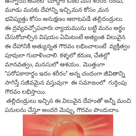
ఉన్నాయి.అవేంటో చూద్దాం ఒకటి మన శరీరం. రెండు,
మూడు మనకు దేహాన్ని ఇచ్చి,మన కోసం ,మన
భవిష్యత్తు కోసం అనుక్షణం ఆరాటపడే తల్లిదండ్రులు.
ఈ ద్రవ్యవచ్చోపచారః న్యాయమును బట్టి మనం అర్థం
చేసుకోవాల్సిన విషయం ఏమిటంటే అత్యంత విలువైన
ఈ దేహానికి అత్యున్నత గౌరవం లభించాలంటే వ్యక్తిత్వం
పూవులా గుబాళించాలి. కళ్ళలో కరుణ, చేతల్లో
మానవత్వం, మనసులో ఆశయం.. మొత్తంగా
"పరోపకారార్ధం ఇదం శరీరం" అన్న చందంగా జీవితాన్ని
సాగిస్తే సజీవమైన వస్తువుగా ఈ సమాజంలో గుర్తింపు
గౌరవం లభిస్తాయి.
తల్లిదండ్రులు ఇచ్చిన ఈ విలువైన దేహంతో అన్నీ మంచి
పనులను చేస్తూ అందరి మెప్పు, గౌరవం పొందుదాం.