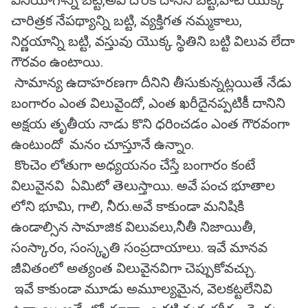
వినియోగాన్ని బట్టి,అవి దొరికే దానిని బట్టి,వాటి యొక్క
చారిత్రక నేపథ్యాన్ని బట్టి, వ్యక్తిగత నమ్మకాలు,
నిర్ణయాన్ని బట్టి, వస్తువు యొక్క స్థితిని బట్టి విలువ లేదా
గౌరవం ఉంటాయి.
సామాన్య ఉదాహరణగా దీనిని తీసుకున్నట్లయితే నేడు
బంగారం ఎంత విలువైందో, ఎంత ఖరీదైనప్పటికీ దానిని
అక్షయ తృతీయ నాడు కొని ధరించడం ఎంత గౌరవంగా
ఉంటుందో మనం చూస్తూనే ఉన్నాం.
కొంచెం లోతుగా అధ్యయనం చేస్తే బంగారం కంటే
విలువైనవి ఏమిటో తెలుస్తాయి. అవే పంచ భూతాల
లోని భూమి, గాలి, నీరు.అవే కాకుండా మనిషికి
ఉండాల్సిన సామాజిక విలువలు,నీతీ నిజాయితీ,
సంస్కారం, సంస్కృతి సంప్రదాయాలు. ఇవే మానవ
జీవితంలో అత్యంత విలువైనవిగా చెప్పుకోవచ్చు.
ఇవే కాకుండా మూడు అమూల్యమైన, వెలకట్టలేనివి