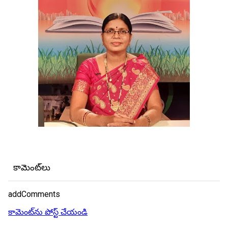
కామెంట్‌లు
addComments
కామెంట్‌ను పోస్ట్ చేయండి