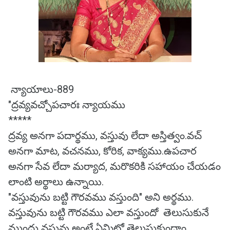
న్యాయాలు-889
"ద్రవ్యవచ్చోపచారః న్యాయము
*****
ద్రవ్య అనగా పదార్థము, వస్తువు లేదా అస్తిత్వం.వచ్
అనగా మాట, వచనము, కోరిక, వాక్యము.ఉపచార
అనగా సేవ లేదా మర్యాద, మరొకరికి సహాయం చేయడం
లాంటి అర్థాలు ఉన్నాయి.
"వస్తువును బట్టి గౌరవము వస్తుంది" అని అర్థము.
వస్తువును బట్టి గౌరవము ఎలా వస్తుందో తెలుసుకునే
ముందు వస్తువు అంటే ఏమిటో తెలుసుకుందాం.