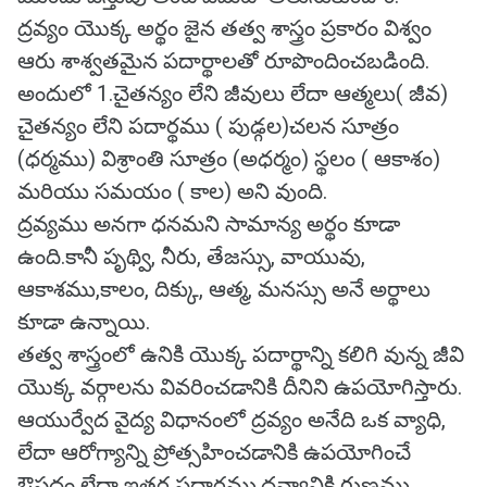
ద్రవ్యం యొక్క అర్థం జైన తత్వ శాస్త్రం ప్రకారం విశ్వం
ఆరు శాశ్వతమైన పదార్థాలతో రూపొందించబడింది.
అందులో 1.చైతన్యం లేని జీవులు లేదా ఆత్మలు( జీవ)
చైతన్యం లేని పదార్థము ( పుడ్గల)చలన సూత్రం
(ధర్మము) విశ్రాంతి సూత్రం (అధర్మం) స్థలం ( ఆకాశం)
మరియు సమయం ( కాల) అని వుంది.
ద్రవ్యము అనగా ధనమని సామాన్య అర్థం కూడా
ఉంది.కానీ పృథ్వి, నీరు, తేజస్సు, వాయువు,
ఆకాశము,కాలం, దిక్కు, ఆత్మ, మనస్సు అనే అర్థాలు
కూడా ఉన్నాయి.
తత్వ శాస్త్రంలో ఉనికి యొక్క పదార్థాన్ని కలిగి వున్న జీవి
యొక్క వర్గాలను వివరించడానికి దీనిని ఉపయోగిస్తారు.
ఆయుర్వేద వైద్య విధానంలో ద్రవ్యం అనేది ఒక వ్యాధి,
లేదా ఆరోగ్యాన్ని ప్రోత్సహించడానికి ఉపయోగించే
ఔషధం లేదా ఇతర పదార్థము.ద్రవ్యానికి గుణము