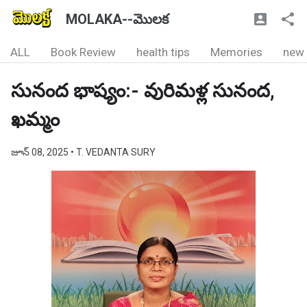
MOLAKA--మొలక
ALL
Book Review
health tips
Memories
new
సునంద భాష్యం:- వురిమళ్ల సునంద,
ఖమ్మం
జూన్ 08, 2025
• T. VEDANTA SURY