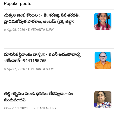
Popular posts
చుక్కల జింక, కోయిల : - జె. శరణ్య, 8వ తరగతి,
ప్రాథమికోన్నత పాఠశాల, ఆంబమ్ (వై), జిల్లా:
నిజామాబాద్.
ఆగస్టు 08, 2026
• T. VEDANTA SURY
మానసిక స్థిరాంకం నాన్న!!: - కె ఎస్ అనంతాచార్య
-కరీంనగర్--9441195765
ఆగస్టు 07, 2026
• T. VEDANTA SURY
తల్లి గర్భము నుండి ధనము తేడెవ్వడు--ఎం
బిందుమాధవి
నవంబర్ 13, 2020
• T. VEDANTA SURY