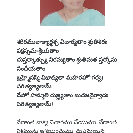
శరీరమువాక్యార్థశ్చ విచార్యతాం శ్రుతిశిరః
పక్షస్సమాశ్రీయతాం
దుస్తర్కాత్స్యు విరమ్యతాం శ్రుతిమత స్తర్కోను
సంధీయతాం
బ్రహ్మైవస్మి విభావ్యతా మహరహో గర్వః
పరిత్యజ్యతామ్
దేహో హమ్మతి రుజ్ఝ్యతాం బుధజనైర్వాదః
పరిత్యజ్యతామ్!
వేదాంత వాక్య విచారము చేయుము. వేదాంత
పక్షమును ఆశ్రయించుము. దుష్టమయిన