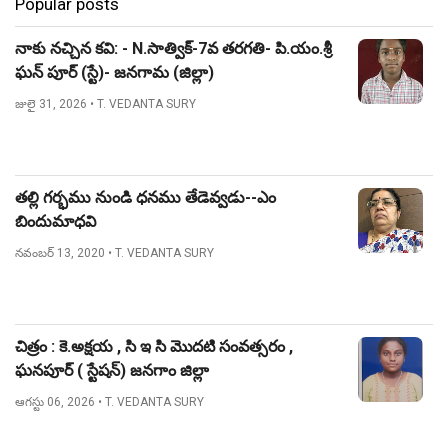
Popular posts
నాకు నచ్చిన కవి: - N.సాత్విక్-7వ తరగతి- పి.యం.శ్రీ
ఘన్ పూర్ (స్టే)- జనగామ (జిల్లా)
జులై 31, 2026
• T. VEDANTA SURY
తల్లి గర్భము నుండి ధనము తేడెవ్వడు--ఎం
బిందుమాధవి
నవంబర్ 13, 2020
• T. VEDANTA SURY
చిత్రం : కె.అక్షయ , సి ఇ సి మొదటి సంవత్సరం ,
ఘనపూర్ ( స్టేషన్) జనగాం జిల్లా
ఆగస్టు 06, 2026
• T. VEDANTA SURY