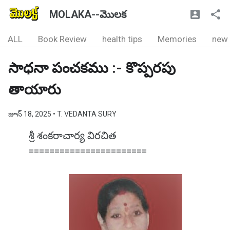
MOLAKA--మొలక
ALL
Book Review
health tips
Memories
new
సాధనా పంచకము :- కొప్పరపు
తాయారు
జూన్ 18, 2025
• T. VEDANTA SURY
శ్రీ శంకరాచార్య విరచిత
=======================