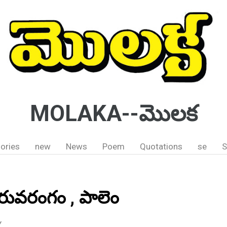
MOLAKA--మొలక
ories
new
News
Poem
Quotations
se
S
్ తిరువరంగం , పాలెం
Y