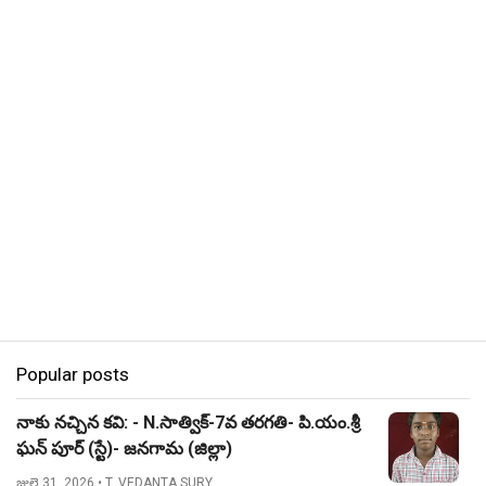
Popular posts
నాకు నచ్చిన కవి: - N.సాత్విక్-7వ తరగతి- పి.యం.శ్రీ
ఘన్ పూర్ (స్టే)- జనగామ (జిల్లా)
జులై 31, 2026
• T. VEDANTA SURY