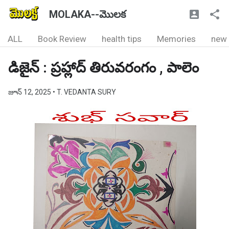
MOLAKA--మొలక
ALL
Book Review
health tips
Memories
new
డిజైన్ : ప్రహ్లాద్ తిరువరంగం , పాలెం
జూన్ 12, 2025
• T. VEDANTA SURY