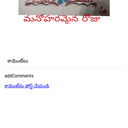
కామెంట్‌లు
addComments
కామెంట్‌ను పోస్ట్ చేయండి