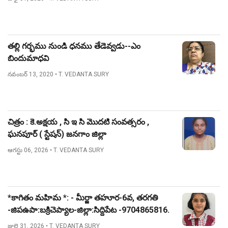
తల్లి గర్భము నుండి ధనము తేడెవ్వడు--ఎం
బిందుమాధవి
నవంబర్ 13, 2020
• T. VEDANTA SURY
చిత్రం : కె.అక్షయ , సి ఇ సి మొదటి సంవత్సరం ,
ఘనపూర్ ( స్టేషన్) జనగాం జిల్లా
ఆగస్టు 06, 2026
• T. VEDANTA SURY
*కాగితం మహిమ *: - మీర్జా తహూర-6వ, తరగతి
-జిపఉపా:బక్రిచెప్యాల-జిల్లా:సిద్దిపేట -9704865816.
జులై 31, 2026
• T. VEDANTA SURY