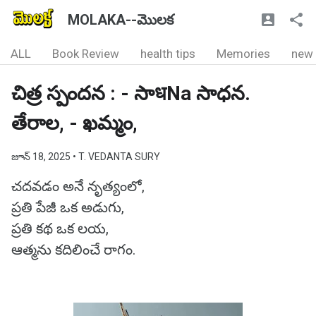
MOLAKA--మొలక
ALL
Book Review
health tips
Memories
new
చిత్ర స్పందన : - సాधNa సాధన.
తేరాల, - ఖమ్మం,
జూన్ 18, 2025
• T. VEDANTA SURY
చదవడం అనే నృత్యంలో,
ప్రతి పేజీ ఒక అడుగు,
ప్రతి కథ ఒక లయ,
ఆత్మను కదిలించే రాగం.