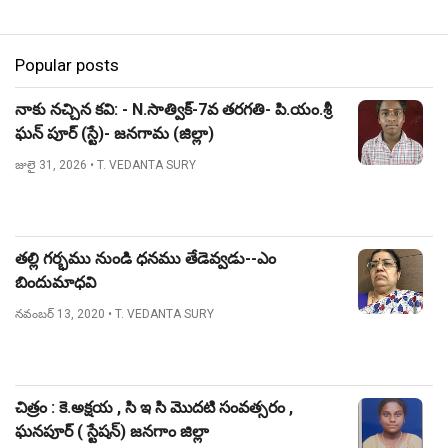
Popular posts
నాకు నచ్చిన కవి: - N.సాత్విక్-7వ తరగతి- పి.యం.శ్రీ
ఘన్ పూర్ (స్టే)- జనగామ (జిల్లా)
జులై 31, 2026
• T. VEDANTA SURY
తల్లి గర్భము నుండి ధనము తేడెవ్వడు--ఎం
బిందుమాధవి
నవంబర్ 13, 2020
• T. VEDANTA SURY
చిత్రం : కె.అక్షయ , సి ఇ సి మొదటి సంవత్సరం ,
ఘనపూర్ ( స్టేషన్) జనగాం జిల్లా