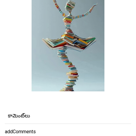
కామెంట్‌లు
addComments