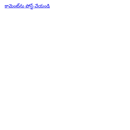
కామెంట్‌ను పోస్ట్ చేయండి