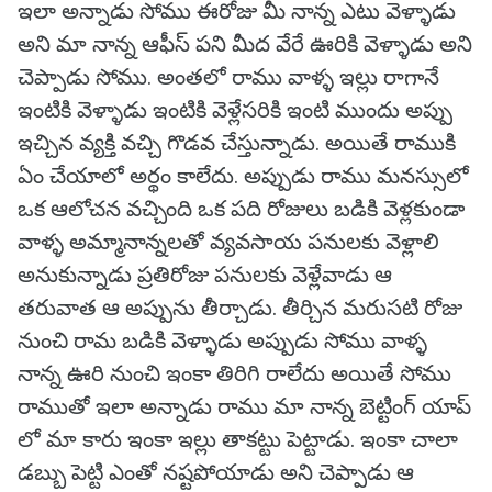
ఇలా అన్నాడు సోము ఈరోజు మీ నాన్న ఎటు వెళ్ళాడు
అని మా నాన్న ఆఫీస్ పని మీద వేరే ఊరికి వెళ్ళాడు అని
చెప్పాడు సోము. అంతలో రాము వాళ్ళ ఇల్లు రాగానే
ఇంటికి వెళ్ళాడు ఇంటికి వెళ్లేసరికి ఇంటి ముందు అప్పు
ఇచ్చిన వ్యక్తి వచ్చి గొడవ చేస్తున్నాడు. అయితే రాముకి
ఏం చేయాలో అర్థం కాలేదు. అప్పుడు రాము మనస్సులో
ఒక ఆలోచన వచ్చింది ఒక పది రోజులు బడికి వెళ్లకుండా
వాళ్ళ అమ్మానాన్నలతో వ్యవసాయ పనులకు వెళ్లాలి
అనుకున్నాడు ప్రతిరోజు పనులకు వెళ్లేవాడు ఆ
తరువాత ఆ అప్పును తీర్చాడు. తీర్చిన మరుసటి రోజు
నుంచి రామ బడికి వెళ్ళాడు అప్పుడు సోము వాళ్ళ
నాన్న ఊరి నుంచి ఇంకా తిరిగి రాలేదు అయితే సోము
రాముతో ఇలా అన్నాడు రాము మా నాన్న బెట్టింగ్ యాప్
లో మా కారు ఇంకా ఇల్లు తాకట్టు పెట్టాడు. ఇంకా చాలా
డబ్బు పెట్టి ఎంతో నష్టపోయాడు అని చెప్పాడు ఆ