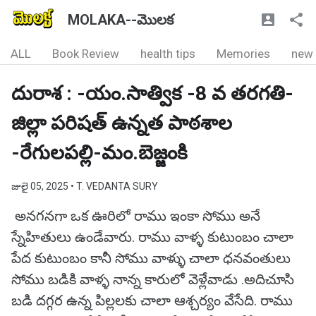
MOLAKA--మొలక
ALL
Book Review
health tips
Memories
new
దురాశ : -యం.సాత్విక -8 వ తరగతి-
జిల్లా పరిషత్ ఉన్నత పాఠశాల
-రేగులపల్లి-మం.బెజ్జంకి
జులై 05, 2025
• T. VEDANTA SURY
అనగనగా ఒక ఊరిలో రాము ఇంకా సోము అనే
స్నేహితులు ఉండేవారు. రాము వాళ్ళ కుటుంబం చాలా
పేద కుటుంబం కానీ సోము వాళ్ళు చాలా ధనవంతులు
సోము బడికి వాళ్ళ నాన్న కారులో వెళ్లేవాడు .అదిచూసి
బడి దగ్గర ఉన్న పిల్లలకు చాలా ఆశ్చర్యం వేసేది. రాము