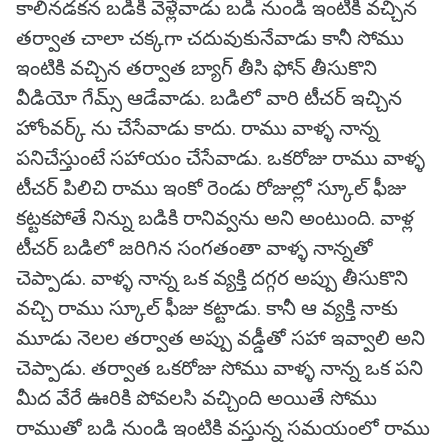
కాలినడకన బడికి వెళ్లేవాడు బడి నుండి ఇంటికి వచ్చిన
తర్వాత చాలా చక్కగా చదువుకునేవాడు కానీ సోము
ఇంటికి వచ్చిన తర్వాత బ్యాగ్ తీసి ఫోన్ తీసుకొని
వీడియో గేమ్స్ ఆడేవాడు. బడిలో వారి టీచర్ ఇచ్చిన
హోంవర్క్ ను చేసేవాడు కాదు. రాము వాళ్ళ నాన్న
పనిచేస్తుంటే సహాయం చేసేవాడు. ఒకరోజు రాము వాళ్ళ
టీచర్ పిలిచి రాము ఇంకో రెండు రోజుల్లో స్కూల్ ఫీజు
కట్టకపోతే నిన్ను బడికి రానివ్వను అని అంటుంది. వాళ్ల
టీచర్ బడిలో జరిగిన సంగతంతా వాళ్ళ నాన్నతో
చెప్పాడు. వాళ్ళ నాన్న ఒక వ్యక్తి దగ్గర అప్పు తీసుకొని
వచ్చి రాము స్కూల్ ఫీజు కట్టాడు. కానీ ఆ వ్యక్తి నాకు
మూడు నెలల తర్వాత అప్పు వడ్డీతో సహా ఇవ్వాలి అని
చెప్పాడు. తర్వాత ఒకరోజు సోము వాళ్ళ నాన్న ఒక పని
మీద వేరే ఊరికి పోవలసి వచ్చింది అయితే సోము
రాముతో బడి నుండి ఇంటికి వస్తున్న సమయంలో రాము