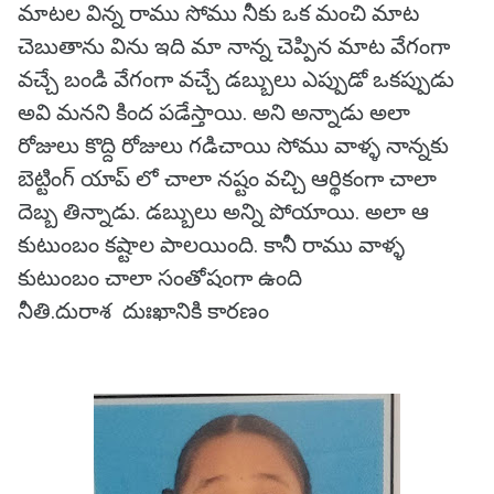
మాటల విన్న రాము సోము నీకు ఒక మంచి మాట
చెబుతాను విను ఇది మా నాన్న చెప్పిన మాట వేగంగా
వచ్చే బండి వేగంగా వచ్చే డబ్బులు ఎప్పుడో ఒకప్పుడు
అవి మనని కింద పడేస్తాయి. అని అన్నాడు అలా
రోజులు కొద్ది రోజులు గడిచాయి సోము వాళ్ళ నాన్నకు
బెట్టింగ్ యాప్ లో చాలా నష్టం వచ్చి ఆర్థికంగా చాలా
దెబ్బ తిన్నాడు. డబ్బులు అన్ని పోయాయి. అలా ఆ
కుటుంబం కష్టాల పాలయింది. కానీ రాము వాళ్ళ
కుటుంబం చాలా సంతోషంగా ఉంది
నీతి.దురాశ దుఃఖానికి కారణం