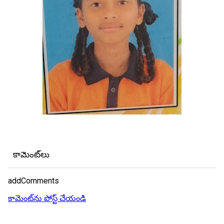
కామెంట్‌లు
addComments
కామెంట్‌ను పోస్ట్ చేయండి