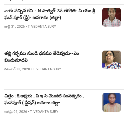
నాకు నచ్చిన కవి: - N.సాత్విక్-7వ తరగతి- పి.యం.శ్రీ
ఘన్ పూర్ (స్టే)- జనగామ (జిల్లా)
జులై 31, 2026
• T. VEDANTA SURY
తల్లి గర్భము నుండి ధనము తేడెవ్వడు--ఎం
బిందుమాధవి
నవంబర్ 13, 2020
• T. VEDANTA SURY
చిత్రం : కె.అక్షయ , సి ఇ సి మొదటి సంవత్సరం ,
ఘనపూర్ ( స్టేషన్) జనగాం జిల్లా
ఆగస్టు 06, 2026
• T. VEDANTA SURY