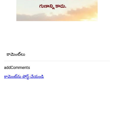
కామెంట్‌లు
addComments
కామెంట్‌ను పోస్ట్ చేయండి