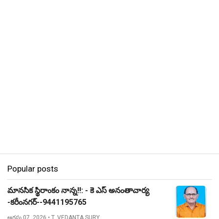
Popular posts
మానసిక స్థిరాంకం నాన్న!!: - కె ఎస్ అనంతాచార్య
-కరీంనగర్--9441195765
ఆగస్టు 07, 2026
• T. VEDANTA SURY