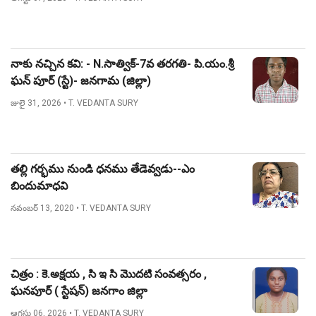
నాకు నచ్చిన కవి: - N.సాత్విక్-7వ తరగతి- పి.యం.శ్రీ
ఘన్ పూర్ (స్టే)- జనగామ (జిల్లా)
జులై 31, 2026
• T. VEDANTA SURY
తల్లి గర్భము నుండి ధనము తేడెవ్వడు--ఎం
బిందుమాధవి
నవంబర్ 13, 2020
• T. VEDANTA SURY
చిత్రం : కె.అక్షయ , సి ఇ సి మొదటి సంవత్సరం ,
ఘనపూర్ ( స్టేషన్) జనగాం జిల్లా
ఆగస్టు 06, 2026
• T. VEDANTA SURY