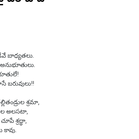
వే బాధ్యతలు.
ే అనుభూతులు.
భూతులే!
ోసే బరువులు!!
ితండ్రుల శ్రమా,
వుల అలసటా,
పే శ్రద్ధా,
ు కావు.