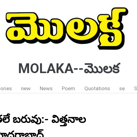
MOLAKA--మొలక
ories
new
News
Poem
Quotations
se
S
 బరువు:- విత్తనాల
హైదరాబాద్