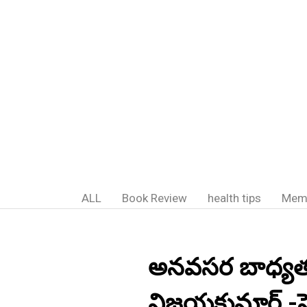
ALL
Book Review
health tips
Mem
అనవసర బాధ్యతలే
విజయకుమార్ -