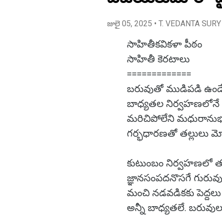
జులై 05, 2025
• T. VEDANTA SURY
సాహితీకవికళా పీఠం
సాహితీ కెరటాలు
=============
బరువుతో ముడిపడి ఉండే
బాధ్యతల నిర్వహణలోన
మరిచిపోలేని మధురాను
గర్భధారణతో తల్లులు మ
కుటుంబం నిర్వహణలో తల్ల
జ్ఞానసంపదనొసగే గురు
మంచి నడవడికకు పెద్దలు చూ
అన్నీ బాధ్యతలే. బరువుల