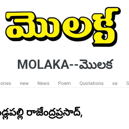
MOLAKA--మొలక
ories
new
News
Poem
Quotations
se
S
లపల్లి రాజేంద్రప్రసాద్,