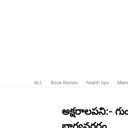
ALL
Book Review
health tips
Mem
అక్షరాలపని:- గుండ్
భాగ్యనగరం