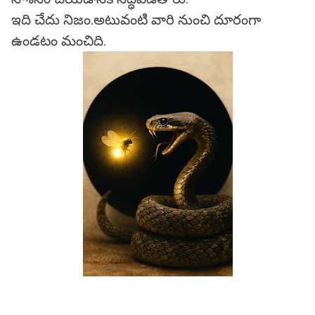
ఇది చేదు నిజం.అటువంటి వారి నుంచి దూరంగా
ఉండటం మంచిది.