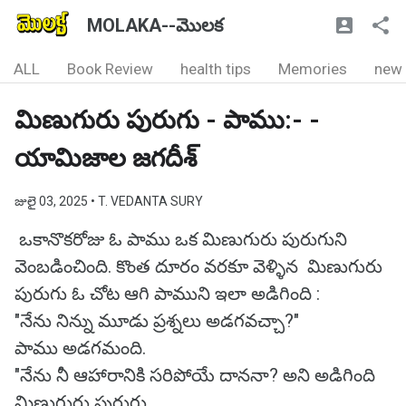
MOLAKA--మొలక
ALL
Book Review
health tips
Memories
new
మిణుగురు పురుగు - పాము:- -
యామిజాల జగదీశ్
జులై 03, 2025
• T. VEDANTA SURY
ఒకానొకరోజు ఓ పాము ఒక మిణుగురు పురుగుని
వెంబడించింది. కొంత దూరం వరకూ వెళ్ళిన మిణుగురు
పురుగు ఓ చోట ఆగి పాముని ఇలా అడిగింది :
"నేను నిన్ను మూడు ప్రశ్నలు అడగవచ్చా?"
పాము అడగమంది.
"నేను నీ ఆహారానికి సరిపోయే దాననా? అని అడిగింది
మిణుగురు పురుగు.