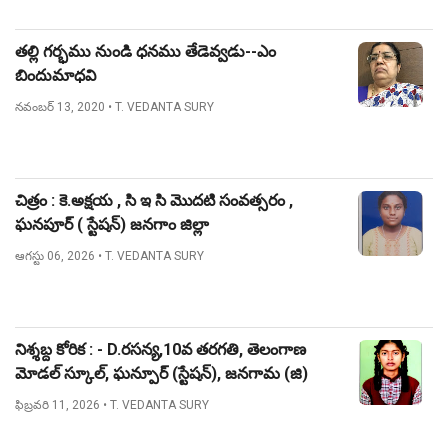
తల్లి గర్భము నుండి ధనము తేడెవ్వడు--ఎం
బిందుమాధవి
నవంబర్ 13, 2020
• T. VEDANTA SURY
చిత్రం : కె.అక్షయ , సి ఇ సి మొదటి సంవత్సరం ,
ఘనపూర్ ( స్టేషన్) జనగాం జిల్లా
ఆగస్టు 06, 2026
• T. VEDANTA SURY
నిశ్శబ్ద కోరిక : - D.రసన్య,10వ తరగతి, తెలంగాణ
మోడల్ స్కూల్, ఘన్పూర్ (స్టేషన్), జనగామ (జి)
ఫిబ్రవరి 11, 2026
• T. VEDANTA SURY