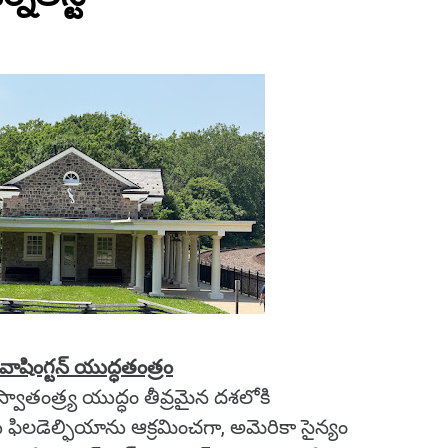
జ్ వాషింగ్టన్ యుద్ధతంత్రం
వాతంత్ర్య యుద్ధం తీవ్రమైన దశలోకి
సేనలు ఫిలడెల్ఫియాను ఆక్రమించగా, అమెరికా సైన్యం