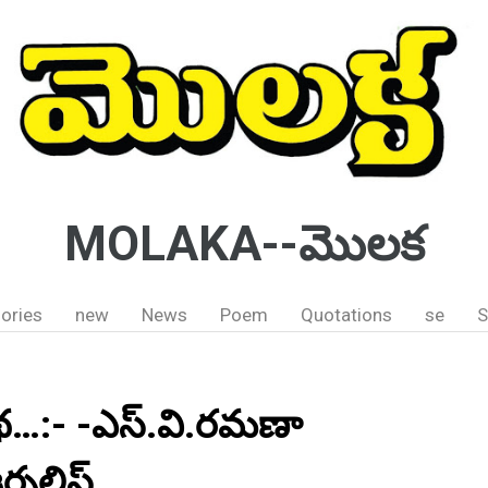
MOLAKA--మొలక
ories
new
News
Poem
Quotations
se
S
…:- -ఎస్.వి.రమణా
నలిస్ట్