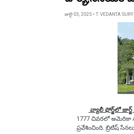
జులై 03, 2025
• T. VEDANTA SURY
వ్యాలీ ఫోర్జ్‌లో జార్
1777 చివరలో అమెరికా స్
ప్రవేశించింది. బ్రిటిష్ 