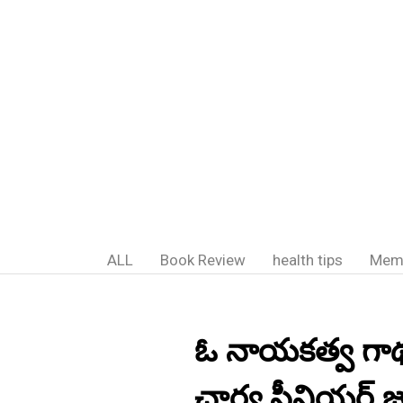
ALL
Book Review
health tips
Mem
ఓ నాయకత్వ గాథ
చార్య,సీనియర్ జర్