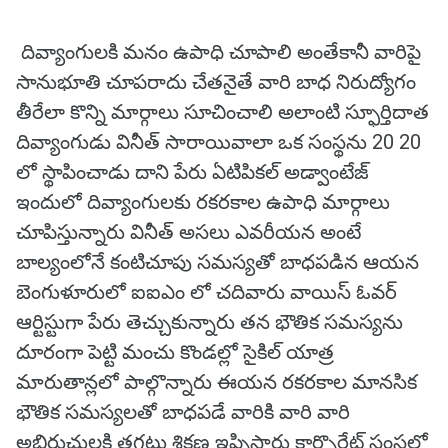
దివ్యాంగులకి మనం ఉపాధి చూపాలి అంతేకానీ వారిపై
సానుభూతి చూపరాదు చేతనైతే వారి బాధ నిరుద్యోగం
తీరేలా కొన్ని మార్గాలు సూచించాలి అలాంటి స్ఫూర్తిదాత
దివ్యాంగుడు వినీత్ సారాయివాలా ఒక సంస్థను 20 20
లో స్థాపించాడు దాని పేరు ఏటిపికల్ అడ్వాంటేజ్
ఇందులో దివ్యాంగులకు రకరకాల ఉపాధి మార్గాలు
చూపిస్తున్నారు వినీత్ అసలు ఎవరీయన అంటే
బాల్యంలోనే కంటిచూపు సమస్యతో బాధపడిన ఆయన
బెంగుళూరులో ఐఐఎం లో చదివారు వాయిస్ ఓవర్
ఆర్టిస్టుగా పేరు తెచ్చుకున్నారు తన భౌతిక సమస్యను
దూరంగా పెట్టి మంచు కొండల్లో సైకిల్ యాత్ర
మారుతాన్లలో పాల్గొన్నారు ఈయన రకరకాల మానసిక
భౌతిక సమస్యలతో బాధపడే వారికి వారి వారి
అభిరుచులకి తగ్గట్లు శిక్షణ ఇప్పిస్తారు కార్పొరేట్ సంస్థల్లో