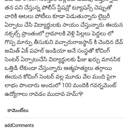
తన పని చేస్తున్న పోలీస్ స్టేషన్లో ట్యూషన్స్ చెప్పుతో
వారికి ఆటలు పోటీలు కూడా పెడుతున్నారు లైబ్రరీ
ఏర్పాటు చేసి విద్యార్థులకు సాయం చేస్తున్నారు ఈయన
నక్సల్స్ ప్రాంతంలో గ్రామాలకి వెళ్లి పిల్లలు పెద్దలు లో
గొప్ప మార్పు తీసుకుని వచ్చారురాజస్థాన్ కి చెందిన దేవ్
అమిత్ ఏక్ పహల్ ఇండియా అనే సంస్థతో కోచింగ్
సెంటర్ ఏర్పాటుచేసి విద్యార్థులకు ఫీజు ఖర్చు మానసిక
ఒత్తిడి లేకుండా చేస్తున్నారు ఆత్మహత్యలు తగ్గాయి
ఈయన కోచింగ్ సెంటర్ వల్ల మూడు వేల మంది పైగా
లాభం పొందారు అందులో 100 మందికి గవర్నమెంట్
ఉద్యోగాలు రావడం ముదావ హమ్🌹
కామెంట్‌లు
addComments