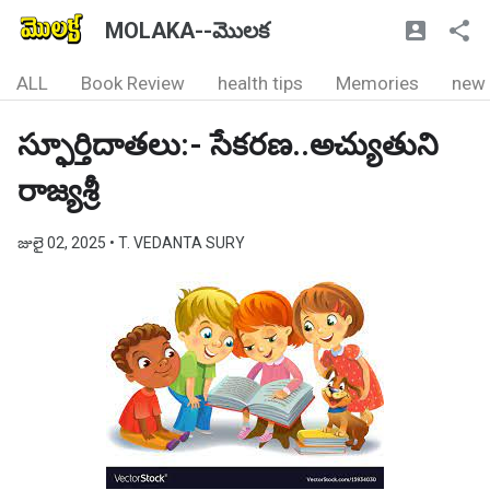
MOLAKA--మొలక
ALL
Book Review
health tips
Memories
new
స్ఫూర్తిదాతలు:- సేకరణ..అచ్యుతుని
రాజ్యశ్రీ
జులై 02, 2025
• T. VEDANTA SURY