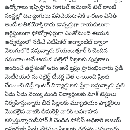
ఉద్యోగాలు ఇప్పిస్తారు గూగుల్ అమెజాన్ టెల్ లాంటి
సంస్థల్లో దివ్యాంగులు పనిచేయటానికి కారణం వినీత్
అంటే అతిశయోక్తి కాదు డాన్సర్లుగా గాయకులుగా
ఆర్టిస్టులుగా ఫోటోగ్రాఫర్లుగా ఎంతోమంది ఈయన
ఆధ్వర్యంలో నడిచే ఎటిపికల్ అడ్వాంటేజ్ ద్వారా
వెలుగులోకి వస్తున్నారు.కోయంబత్తూర్ కి చెందిన
రఘురాం అనే ఆయన పల్లెలో పిల్లలకు పుస్తకాలు
అందించే ఉద్దేశంతో ఆరం అనే ట్రస్టు ప్రారంభించారు స్టడీ
మెటీరియల్ ను రిటైర్డ్ టీచర్ల చేత రాయించి ప్రింట్
చేయించి టెన్త్ ఇంటర్ విద్యార్థులకు ఫ్రీగా ఇస్తున్నారు ప్రతి
ఏడు ఏడు వెయ్యి మంది విద్యార్థులకు మాక్ టెస్టులు
నిర్వహిస్తున్నారు బీద పిల్లలకు మ్యూజియం ఫ్యాక్టరీలు
మొదలైన వాటికి తీసుకెళ్లి వారికి అవగాహన
కల్పిస్తున్నారుబీహార్ కి చెందిన పోలీస్ అధికారి అజయ్
బహదూర్ సింగ్ నేరస్తుల పిల్లలకు చదువు చెప్తున్నారు