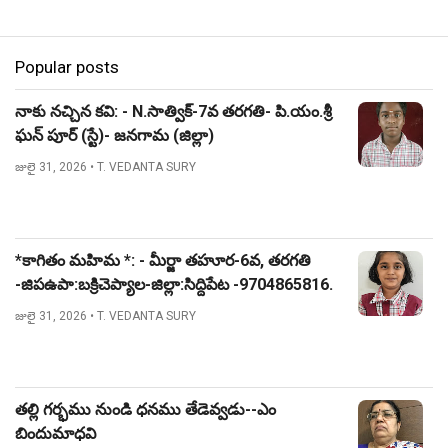
Popular posts
నాకు నచ్చిన కవి: - N.సాత్విక్-7వ తరగతి- పి.యం.శ్రీ
ఘన్ పూర్ (స్టే)- జనగామ (జిల్లా)
జులై 31, 2026
• T. VEDANTA SURY
*కాగితం మహిమ *: - మీర్జా తహూర-6వ, తరగతి
-జిపఉపా:బక్రిచెప్యాల-జిల్లా:సిద్దిపేట -9704865816.
జులై 31, 2026
• T. VEDANTA SURY
తల్లి గర్భము నుండి ధనము తేడెవ్వడు--ఎం
బిందుమాధవి