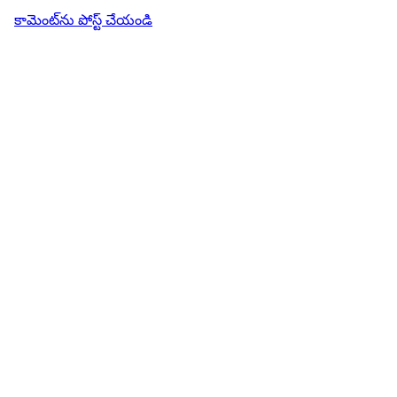
కామెంట్‌ను పోస్ట్ చేయండి