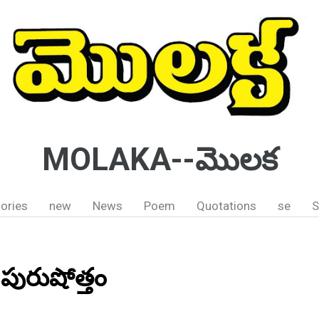
MOLAKA--మొలక
ories
new
News
Poem
Quotations
se
S
. పురుషోత్తం