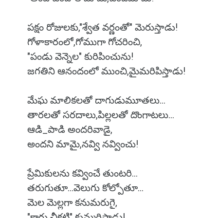
పక్షం రోజులకు,"శ్వేత వర్ణంతో" మెరుస్తాడు!
గోళాకారంలో,గోముగా గోచరించి,
"పండు వెన్నెల" కురిపించును!
జగతిని ఆనందంలో ముంచి,మైమరిపిస్తాడు!
మేఘ మాలికలతో దాగుడుమూతలు...
తారలతో సరదాలు,పిల్లలతో దొంగాటలు...
ఆడి_పాడి అందరివాడై,
అందని మామై,నవ్వి నవ్వించు!
ప్రేమికులను కవ్వించే తుంటరి...
తరుగుతూ...వెలుగు కోల్పోతూ...
మెల మెల్లగా కనుమరుగై,
"కారు చీకటి" కుమ్మరిస్తాడు!