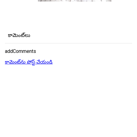
కామెంట్‌లు
addComments
కామెంట్‌ను పోస్ట్ చేయండి