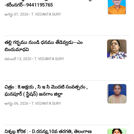
-కరీంనగర్--9441195765
ఆగస్టు 07, 2026
• T. VEDANTA SURY
తల్లి గర్భము నుండి ధనము తేడెవ్వడు--ఎం
బిందుమాధవి
నవంబర్ 13, 2020
• T. VEDANTA SURY
చిత్రం : కె.అక్షయ , సి ఇ సి మొదటి సంవత్సరం ,
ఘనపూర్ ( స్టేషన్) జనగాం జిల్లా
ఆగస్టు 06, 2026
• T. VEDANTA SURY
నిశ్శబ్ద కోరిక : - D.రసన్య,10వ తరగతి, తెలంగాణ