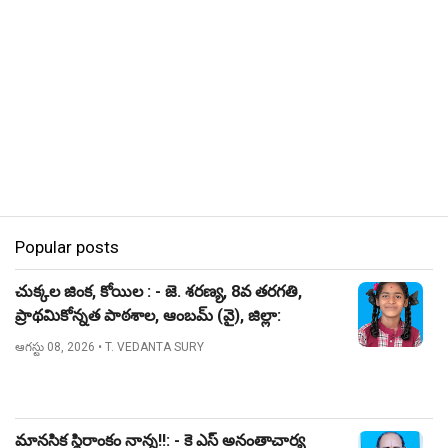
Popular posts
చుక్కల జింక, కోయిల : - జె. శరణ్య, 8వ తరగతి,
ప్రాథమికోన్నత పాఠశాల, ఆంబమ్ (వై), జిల్లా:
నిజామాబాద్.
ఆగస్టు 08, 2026
• T. VEDANTA SURY
మానసిక స్థిరాంకం నాన్న!!: - కె ఎస్ అనంతాచార్య