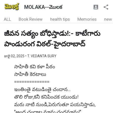
MOLAKA--మొలక
ALL
Book Review
health tips
Memories
new
జీవన సత్యం బోధిస్తాడు!:- కాటేగారు
పాండురంగ విఠల్-హైదరాబాద్
జులై 02, 2025
• T. VEDANTA SURY
సాహితీ కవి కళా పీఠం
సాహితీ కెరటాలు
==============
ఇంతింతై వటుడింతై చందాన...
తొలి రోజు,కనీ కనిపించక యుండు!
మరు నాటి నుండి,పెరుగుతూ పయనిస్తాడు,
"అంద చందాల మామ,చందమామ!"