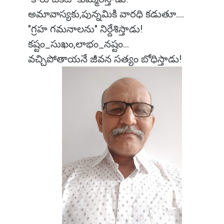
అమావాస్యకు,పున్నమికి వారధి కడుతూ....
"గ్రహ గమనాలను" నిర్దేశిస్తాడు!
కష్టం_సుఖం,లాభం_నష్టం...
వచ్చిపోతాయనే జీవన సత్యం బోధిస్తాడు!