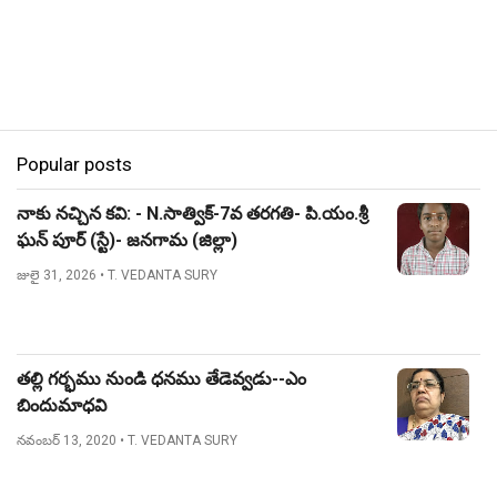
Popular posts
నాకు నచ్చిన కవి: - N.సాత్విక్-7వ తరగతి- పి.యం.శ్రీ
ఘన్ పూర్ (స్టే)- జనగామ (జిల్లా)
జులై 31, 2026
• T. VEDANTA SURY
తల్లి గర్భము నుండి ధనము తేడెవ్వడు--ఎం
బిందుమాధవి
నవంబర్ 13, 2020
• T. VEDANTA SURY