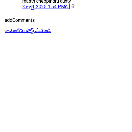
masth cheppindru aunty
3 జులై, 2025 1:54 PMకి
]
addComments
కామెంట్‌ను పోస్ట్ చేయండి