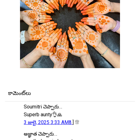
కామెంట్‌లు
Soumitri చెప్పారు…
Superb aunty👌🙏
3 జులై, 2025 3:33 AMకి
]
అజ్ఞాత చెప్పారు…