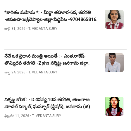
*కాగితం మహిమ *: - మీర్జా తహూర-6వ, తరగతి
-జిపఉపా:బక్రిచెప్యాల-జిల్లా:సిద్దిపేట -9704865816.
జులై 31, 2026
• T. VEDANTA SURY
నేనే ఒక ప్రధాన మంత్రి అయితే : - ఎంత.రాకేష్-
తొమ్మిదవ తరగతి -Zphs.నర్మెట్ట-జనగామ జిల్లా.
జులై 24, 2026
• T. VEDANTA SURY
నిశ్శబ్ద కోరిక : - D.రసన్య,10వ తరగతి, తెలంగాణ
మోడల్ స్కూల్, ఘన్పూర్ (స్టేషన్), జనగామ (జి)
ఫిబ్రవరి 11, 2026
• T. VEDANTA SURY