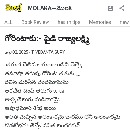
MOLAKA--మొలక
ALL
Book Review
health tips
Memories
new
గోరింటాకు:- పైడి రాజ్యలక్ష్మి
జులై 02, 2025
• T. VEDANTA SURY
తరుణి చేతిన అరుణకాంతిని తెచ్చే
తమాషా తరువు గోరింట తళుకు ,,,,
దివిన మెరిసిన చందమామను
అరచేత దింపే తెలుగు జాణ
అచ్చ తెలుగు నుడికారమై
ఆషాఢమాస శోభ అయి
అలతి మెచ్చిన అలంకారమై భారము లేని అలంకారమై
కొత్తశోభను తెచ్చే వనిత లందరకున్