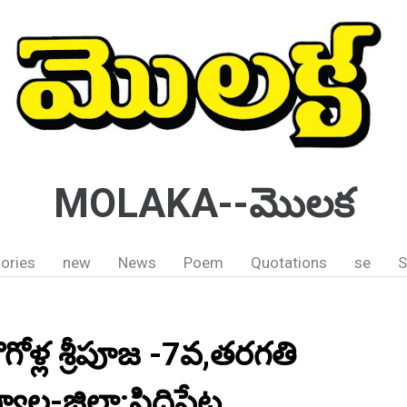
MOLAKA--మొలక
ories
new
News
Poem
Quotations
se
S
గోళ్ల శ్రీపూజ -7వ,తరగతి
ాల-జిల్లా:సిద్దిపేట