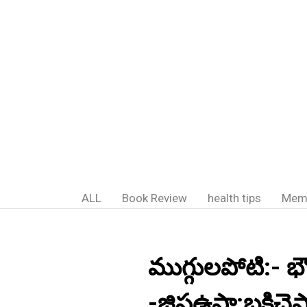
ALL
Book Review
health tips
Mem
ముగ్గులపోటి:- భౌ
-జిపఉపా:బక్రిచెప్య