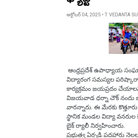
అక్టోబర్ 04, 2025
• T. VEDANTA S
ఆంధ్రప్రదేశ్ ఉపాధ్యాయ సంఘ
విద్యారంగ సమస్యల పరిష్కార
కార్యక్రమం జయప్రదం చేయాలని
విజయవాడ ధర్నా చౌక్ నందు 
వారన్నారు. ఈ మేరకు కొత్తూ
స్థానిక మండల విద్యా వనరుల క
బైక్ ర్యాలీ నిర్వహించారు.
ప్రభుత్వ ఏర్పడి పదహారు నె