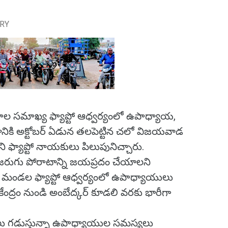
URY
ాల సమాఖ్య ఫ్యాప్టో ఆధ్వర్యంలో ఉపాధ్యాయ,
ానికి అక్టోబర్ ఏడున తలపెట్టిన చలో విజయవాడ
 ఫ్యాప్టో నాయకులు పిలుపునిచ్చారు.
జరుగు పోరాటాన్ని జయప్రదం చేయాలని
రు మండల ఫ్యాప్టో ఆధ్వర్యంలో ఉపాధ్యాయులు
ేంద్రం నుండి అంబేద్కర్ కూడలి వరకు భారీగా
లలు గడుస్తున్నా ఉపాధ్యాయుల సమస్యలు