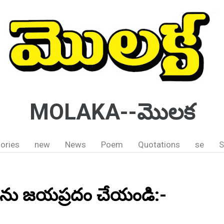
MOLAKA--మొలక
ories
new
News
Poem
Quotations
se
S
ు జయప్రదం చేయండి:-