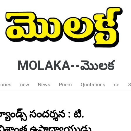
MOLAKA--మొలక
ories
new
News
Poem
Quotations
se
S
యాండ్స్ సందర్శన : టి.
 , విశ్రాంత ఉపాధ్యాయుడు ,