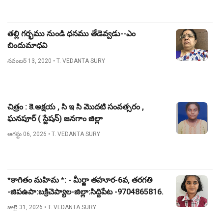
తల్లి గర్భము నుండి ధనము తేడెవ్వడు--ఎం
బిందుమాధవి
నవంబర్ 13, 2020
• T. VEDANTA SURY
చిత్రం : కె.అక్షయ , సి ఇ సి మొదటి సంవత్సరం ,
ఘనపూర్ ( స్టేషన్) జనగాం జిల్లా
ఆగస్టు 06, 2026
• T. VEDANTA SURY
*కాగితం మహిమ *: - మీర్జా తహూర-6వ, తరగతి
-జిపఉపా:బక్రిచెప్యాల-జిల్లా:సిద్దిపేట -9704865816.
జులై 31, 2026
• T. VEDANTA SURY