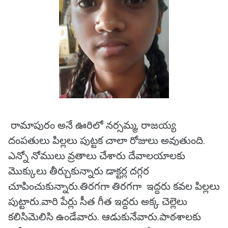
రామాపురం అనే ఊరిలో నర్సమ్మ, రాజయ్య
దంపతులు పిల్లలు పుట్టక చాలా రోజులు అవుతుంది.
ఎన్నో నోములు వ్రతాలు చేశారు దేవాలయాలకు
మొక్కులు తీర్చుకున్నారు డాక్టర్ల దగ్గర
చూపించుకున్నారు.తిరగగా తిరగగా ఇద్దరు కవల పిల్లలు
పుట్టారు.వారి పేర్లు సీత గీత ఇద్దరు అక్క చెల్లెలు
కలిసిమెలిసి ఉండేవారు. ఆడుకునేవారు.పాఠశాలకు