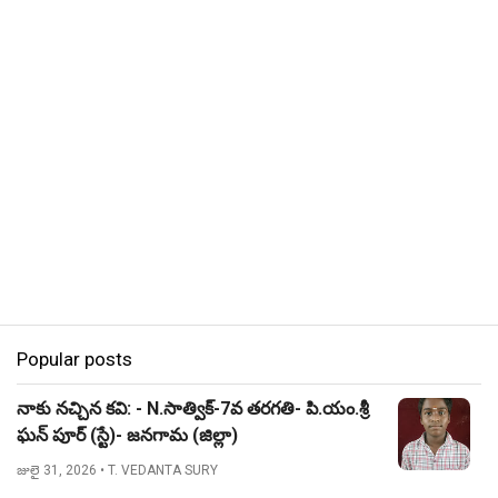
Popular posts
నాకు నచ్చిన కవి: - N.సాత్విక్-7వ తరగతి- పి.యం.శ్రీ
ఘన్ పూర్ (స్టే)- జనగామ (జిల్లా)
జులై 31, 2026
• T. VEDANTA SURY