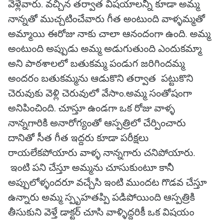
వెళ్లేవారు. వచ్చిన తర్వాత విషయాలన్నీ కూడా అమ్మ
నాన్నతో ముచ్చటించేవారు గీత అంటుంది వాళ్ళమ్మతో
అమ్మాయి ఈరోజు నాకు చాలా ఆనందంగా ఉంది. అమ్మ
అంటుంది అప్పుడు అమ్మ అడుగుతుంది ఎందుకమ్మా
అని పాఠశాలలో బతుకమ్మ పండుగ జరిగిందమ్మ
అందరం బతుకమ్మను ఆడుకొని తర్వాత పట్టుకొని
చెరువుకు వెళ్లి చెరువులో వేసాం.అమ్మ సంతోషంగా
అనిపించింది. చూస్తూ ఉండగా ఒక రోజు వాళ్ళ
నాన్నగారికి అనారోగ్యంతో ఆస్పత్రిలో చేర్పించారు
దానితో సీత గీత ఇద్దరు కూడా పరీక్షలు
రాయలేకపోయారు వాళ్ళ నాన్నగారు చనిపోయారు.
ఇంటి పని చేస్తూ అమ్మను చూసుకుంటూ కానీ
అప్పులోళ్ళందరూ వచ్చేసి ఇంటి ముందట గొడవ చేస్తూ
ఉన్నారు అమ్మ స్పృహతప్పి పడిపోయింది ఆస్పత్రికి
తీసుకుని వెళ్తే డాక్టర్ చూసి వాళ్ళిద్దరికీ ఒక విషయం