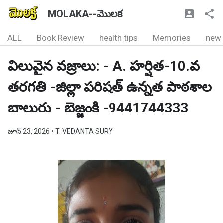
MOLAKA--మొలక
ALL
Book Review
health tips
Memories
new
విలువైన వజ్రాలు: - A. హర్షిత-10.వ
తరగతి -జిల్లా పరిషత్ ఉన్నత పాఠశాల
బాలురు - బెజ్జంకి -9441744333
జూన్ 23, 2026
• T. VEDANTA SURY