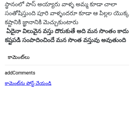
స్థానంలో పాస్ అయ్యారు వాళ్ళ అమ్మ కూడా చాలా
సంతోషిస్తుంది పూరి వాళ్ళందరూ కూడా ఆ పిల్లల యొక్క
కష్టానికి జ్ఞానానికి మెచ్చుకుంటారు
ఏదైనా విలువైన వస్తు దొరుకుతే అది మన సొంతం కాదు
కష్టపడి సంపాదించిందే మన సొంత వస్తువు అవుతుంది
కామెంట్‌లు
addComments
కామెంట్‌ను పోస్ట్ చేయండి