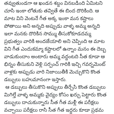
తవ్వుతుండగా ఆ ఖండన శబ్దం వినబడింది ఏమిటని
చూసి ఇంకా లోతుకు తవ్వితే ఈ బింద దొరికింది. ఆ
మాట విని వెంటనే గీత అక్క ఇంకా మన కష్టాలు
పోతాయి అని అన్నది అప్పుడు వాళ్ళ అమ్మ అన్నది
ఇలా మనకు దొరికిన సొమ్ము తీసుకోకూడదమ్మ
ప్రభుత్వం వారికి అందజేయాలి అని చెప్పింది ఆ మాట
విని గీత ఎందుకమ్మా కష్టాలలో ఉన్నాం మనం ఈ దెబ్బ
వాడుకుందాం అంటారు అమ్మ వద్దంటది సీత కూడా ఆ
భిన్నం తీసుకుని వెళ్లి సర్పంచ్ గారికి ఇచ్చి గవర్నమెంట్
వాళ్లకు అప్పుడు వారి నిజాయితీకి మెచ్చుకొని కొంత
డబ్బులు బహుమానంగా ఇస్తారు.
ఆ డబ్బులు తీసుకొని అప్పులు తీర్చేసి కొంత డబ్బులు
మిగిల్తే వాళ్ళ అమ్మకు వైద్యం కోసం ఖర్చు పెట్టారు కొంత
డబ్బులు దాచుకున్నారు సీత గీత మళ్లీ ఈ పరీక్షలు
వచ్చాయి పరీక్షలు రాసి సీత గీత ఇద్దరు కూడా ప్రథమ