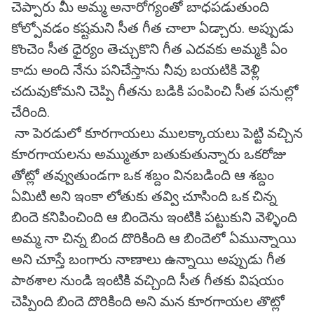
చెప్పారు మీ అమ్మ అనారోగ్యంతో బాధపడుతుంది
కోల్పోవడం కష్టమని సీత గీత చాలా ఏడ్చారు. అప్పుడు
కొంచెం సీత ధైర్యం తెచ్చుకొని గీత ఎదవకు అమ్మకి ఏం
కాదు అంది నేను పనిచేస్తాను నీవు బయటికి వెళ్లి
చదువుకోమని చెప్పి గీతను బడికి పంపించి సీత పనుల్లో
చేరింది.
నా పెరడులో కూరగాయలు ములక్కాయలు పెట్టి వచ్చిన
కూరగాయలను అమ్ముతూ బతుకుతున్నారు ఒకరోజు
తోట్లో తవ్వుతుండగా ఒక శబ్దం వినబడింది ఆ శబ్దం
ఏమిటి అని ఇంకా లోతుకు తవ్వి చూసింది ఒక చిన్న
బిందె కనిపించింది ఆ బిందెను ఇంటికి పట్టుకుని వెళ్ళింది
అమ్మ నా చిన్న బింద దొరికింది ఆ బిందెలో ఏమున్నాయి
అని చూస్తే బంగారు నాణాలు ఉన్నాయి అప్పుడు గీత
పాఠశాల నుండి ఇంటికి వచ్చింది సీత గీతకు విషయం
చెప్పింది బిందె దొరికింది అని మన కూరగాయల తొట్లో