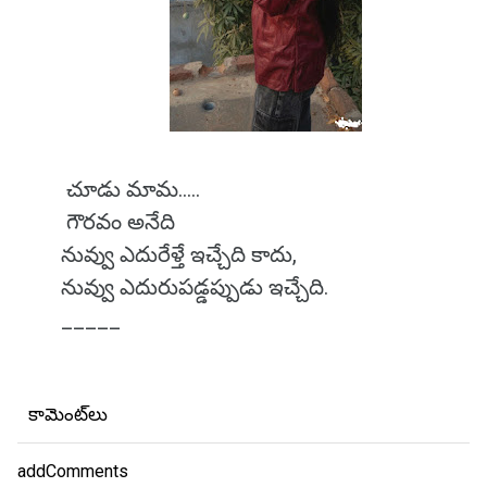
చూడు మామ.....
గౌరవం అనేది
నువ్వు ఎదురేళ్తే ఇచ్చేది కాదు,
నువ్వు ఎదురుపడ్డప్పుడు ఇచ్చేది.
_____
కామెంట్‌లు
addComments