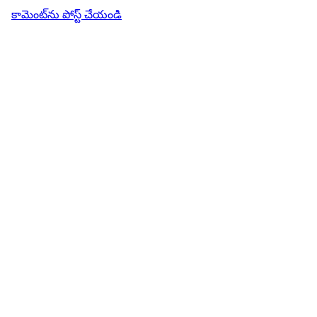
కామెంట్‌ను పోస్ట్ చేయండి