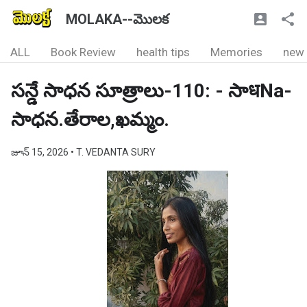
MOLAKA--మొలక
ALL
Book Review
health tips
Memories
new
సన్డే సాధన సూత్రాలు-110: - సాधNa-
సాధన.తేరాల,ఖమ్మం.
జూన్ 15, 2026
• T. VEDANTA SURY