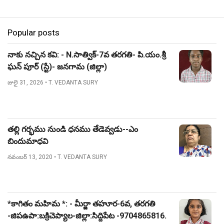
Popular posts
నాకు నచ్చిన కవి: - N.సాత్విక్-7వ తరగతి- పి.యం.శ్రీ
ఘన్ పూర్ (స్టే)- జనగామ (జిల్లా)
జులై 31, 2026
• T. VEDANTA SURY
తల్లి గర్భము నుండి ధనము తేడెవ్వడు--ఎం
బిందుమాధవి
నవంబర్ 13, 2020
• T. VEDANTA SURY
*కాగితం మహిమ *: - మీర్జా తహూర-6వ, తరగతి
-జిపఉపా:బక్రిచెప్యాల-జిల్లా:సిద్దిపేట -9704865816.