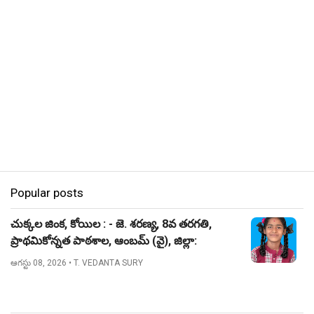
Popular posts
చుక్కల జింక, కోయిల : - జె. శరణ్య, 8వ తరగతి,
ప్రాథమికోన్నత పాఠశాల, ఆంబమ్ (వై), జిల్లా:
నిజామాబాద్.
ఆగస్టు 08, 2026
• T. VEDANTA SURY