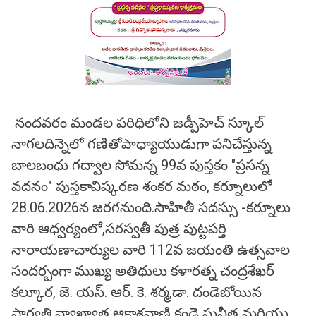
నందవరం మండల పరిధిలోని జడ్పీహెచ్ స్కూల్
నాగలదిన్నెలో గణితోపాధ్యాయుడుగా పనిచేస్తున్న
బాలబంధు గద్వాల సోమన్న 99వ పుస్తకం "ప్రసన్న
వదనం" పుస్తకావిష్కరణ శంకర మఠం, కర్నూలులో
28.06.2026న జరగనుంది.సాహితీ సదస్సు -కర్నూలు
వారి ఆధ్వర్యంలో,సరస్వతీ పుత్ర పుట్టపర్తి
నారాయణాచార్యుల వారి 112వ జయంతి ఉత్సవాల
సందర్బంగా ముఖ్య అతిథులు కళారత్న చంద్రశేఖర్
కల్కూర, జె. యస్. ఆర్. కె. శర్మ,డా. దండెబోయిన
పార్వతి,వ్యాఖ్యాత ఆకాశవాణి కండె సునీత మరియు