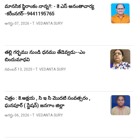
మానసిక స్థిరాంకం నాన్న!!: - కె ఎస్ అనంతాచార్య
-కరీంనగర్--9441195765
ఆగస్టు 07, 2026
• T. VEDANTA SURY
తల్లి గర్భము నుండి ధనము తేడెవ్వడు--ఎం
బిందుమాధవి
నవంబర్ 13, 2020
• T. VEDANTA SURY
చిత్రం : కె.అక్షయ , సి ఇ సి మొదటి సంవత్సరం ,
ఘనపూర్ ( స్టేషన్) జనగాం జిల్లా
ఆగస్టు 06, 2026
• T. VEDANTA SURY