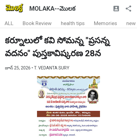
MOLAKA--మొలక
ALL
Book Review
health tips
Memories
new
కర్నూలులో కవి సోమన్న "ప్రసన్న
వదనం" పుస్తకావిష్కరణ 28న
జూన్ 25, 2026
• T. VEDANTA SURY