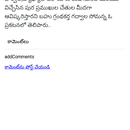
విచ్చేసిన పుర ప్రముఖుల చేతుల మీదగా
ఆవిష్కరిస్తారని బహు గ్రంథకర్త గద్వాల సోమన్న ఓ
ప్రకటనలో తెలిపారు..
కామెంట్‌లు
addComments
కామెంట్‌ను పోస్ట్ చేయండి