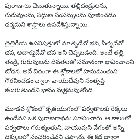
పురాణాలు చెబుతున్నాయి. తల్లిదండ్రులను,
గురువులను, సద్గుణ సంపన్నులను పూజించడం
ధర్మమని శాస్త్రాలు ఉపదేశిస్తున్నాయి.
తైత్తిరీయ ఉపనిషత్తులో మాతృదేవో భవ, పితృదేవో
భవ, ఆచార్యదేవో భవ అని చెప్పబడింది. అంటే తల్లి,
తండ్రి, గురువులను దేవతలతో సమానంగా భావించాలని
బోధన. అదే విధంగా ఈ శ్లోకాలలో హనుమంతుని
గౌరవించడం ద్వారా వాయుదేవుని సంతృప్తి
కలుగుతుందని భావం వ్యక్తమవుతోంది.
మూడవ శ్లోకంలో కృతయుగంలో పర్వతాలకు రెక్కలు
ఉండేవని ఒక పురాణగాథను సూచించారు. ఆ కాలంలో
పర్వతాలు గరుత్మంతుని, వాయువుని వేగంతో అన్ని
దిక్కులలో సంచరించేవని చెప్పారు. ఈ కథ ద్వారా