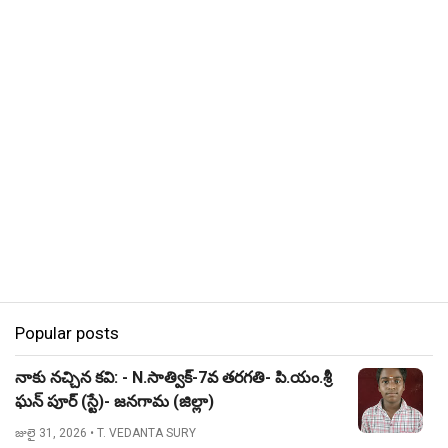
Popular posts
నాకు నచ్చిన కవి: - N.సాత్విక్-7వ తరగతి- పి.యం.శ్రీ
ఘన్ పూర్ (స్టే)- జనగామ (జిల్లా)
జులై 31, 2026
• T. VEDANTA SURY