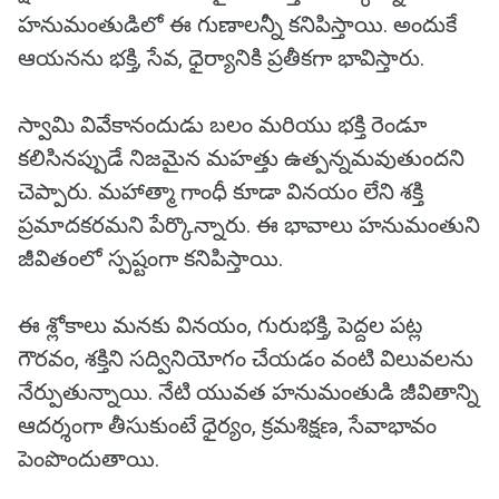
హనుమంతుడిలో ఈ గుణాలన్నీ కనిపిస్తాయి. అందుకే
ఆయనను భక్తి, సేవ, ధైర్యానికి ప్రతీకగా భావిస్తారు.
స్వామి వివేకానందుడు బలం మరియు భక్తి రెండూ
కలిసినప్పుడే నిజమైన మహత్తు ఉత్పన్నమవుతుందని
చెప్పారు. మహాత్మా గాంధీ కూడా వినయం లేని శక్తి
ప్రమాదకరమని పేర్కొన్నారు. ఈ భావాలు హనుమంతుని
జీవితంలో స్పష్టంగా కనిపిస్తాయి.
ఈ శ్లోకాలు మనకు వినయం, గురుభక్తి, పెద్దల పట్ల
గౌరవం, శక్తిని సద్వినియోగం చేయడం వంటి విలువలను
నేర్పుతున్నాయి. నేటి యువత హనుమంతుడి జీవితాన్ని
ఆదర్శంగా తీసుకుంటే ధైర్యం, క్రమశిక్షణ, సేవాభావం
పెంపొందుతాయి.