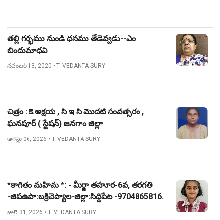
తల్లి గర్భము నుండి ధనము తేడెవ్వడు--ఎం
బిందుమాధవి
నవంబర్ 13, 2020
• T. VEDANTA SURY
చిత్రం : కె.అక్షయ , సి ఇ సి మొదటి సంవత్సరం ,
ఘనపూర్ ( స్టేషన్) జనగాం జిల్లా
ఆగస్టు 06, 2026
• T. VEDANTA SURY
*కాగితం మహిమ *: - మీర్జా తహూర-6వ, తరగతి
-జిపఉపా:బక్రిచెప్యాల-జిల్లా:సిద్దిపేట -9704865816.
జులై 31, 2026
• T. VEDANTA SURY