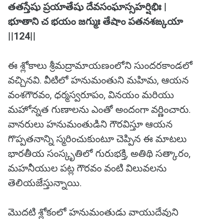
తతస్తేషు ప్రయాతేషు దేవసంఘాస్సహర్షిభిః |
భూతాని చ భయం జగ్ముః తేషాం పతనశఙ్కయా
||124||
ఈ శ్లోకాలు శ్రీమద్రామాయణంలోని సుందరకాండలో
వచ్చినవి. వీటిలో హనుమంతుని మహిమ, ఆయన
వంశగౌరవం, ధర్మస్వరూపం, వినయం మరియు
మహోన్నత గుణాలను ఎంతో అందంగా వర్ణించారు.
వానరులు హనుమంతుడిని గౌరవిస్తూ ఆయన
గొప్పతనాన్ని స్మరించుకుంటూ చెప్పిన ఈ మాటలు
భారతీయ సంస్కృతిలో గురుభక్తి, అతిథి సత్కారం,
మహనీయుల పట్ల గౌరవం వంటి విలువలను
తెలియజేస్తున్నాయి.
మొదటి శ్లోకంలో హనుమంతుడు వాయుదేవుని