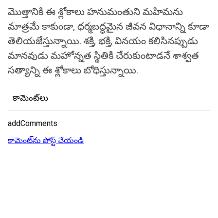
మొత్తానికి ఈ శ్లోకాలు హనుమంతుని మహిమను
మాత్రమే కాకుండా, ధర్మబద్ధమైన జీవన విధానాన్ని కూడా
తెలియజేస్తున్నాయి. శక్తి, భక్తి, వినయం కలిసినప్పుడు
మానవుడు మహోన్నత స్థితికి చేరుకుంటాడనే శాశ్వత
సత్యాన్ని ఈ శ్లోకాలు బోధిస్తున్నాయి.
కామెంట్‌లు
addComments
కామెంట్‌ను పోస్ట్ చేయండి