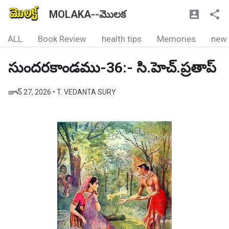
MOLAKA--మొలక
ALL
Book Review
health tips
Memories
new
సుందరకాండము-36:- సి.హెచ్.ప్రతాప్
జూన్ 27, 2026
• T. VEDANTA SURY