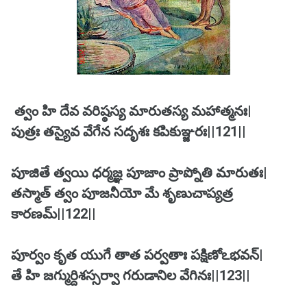
త్వం హి దేవ వరిష్ఠస్య మారుతస్య మహాత్మనః|
పుత్రః తస్యైవ వేగేన సదృశః కపికుఞ్జరః||121||
పూజితే త్వయి ధర్మజ్ఞ పూజాం ప్రాప్నోతి మారుతః|
తస్మాత్ త్వం పూజనీయో మే శృణుచాప్యత్ర
కారణమ్||122||
పూర్వం కృత యుగే తాత పర్వతాః పక్షిణోఽభవన్|
తే హి జగ్ముర్దిశస్సర్వా గరుడానిల వేగినః||123||