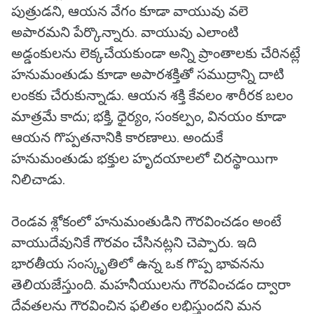
పుత్రుడని, ఆయన వేగం కూడా వాయువు వలె
అపారమని పేర్కొన్నారు. వాయువు ఎలాంటి
అడ్డంకులను లెక్కచేయకుండా అన్ని ప్రాంతాలకు చేరినట్లే
హనుమంతుడు కూడా అపారశక్తితో సముద్రాన్ని దాటి
లంకకు చేరుకున్నాడు. ఆయన శక్తి కేవలం శారీరక బలం
మాత్రమే కాదు; భక్తి, ధైర్యం, సంకల్పం, వినయం కూడా
ఆయన గొప్పతనానికి కారణాలు. అందుకే
హనుమంతుడు భక్తుల హృదయాలలో చిరస్థాయిగా
నిలిచాడు.
రెండవ శ్లోకంలో హనుమంతుడిని గౌరవించడం అంటే
వాయుదేవునికే గౌరవం చేసినట్లని చెప్పారు. ఇది
భారతీయ సంస్కృతిలో ఉన్న ఒక గొప్ప భావనను
తెలియజేస్తుంది. మహనీయులను గౌరవించడం ద్వారా
దేవతలను గౌరవించిన ఫలితం లభిస్తుందని మన