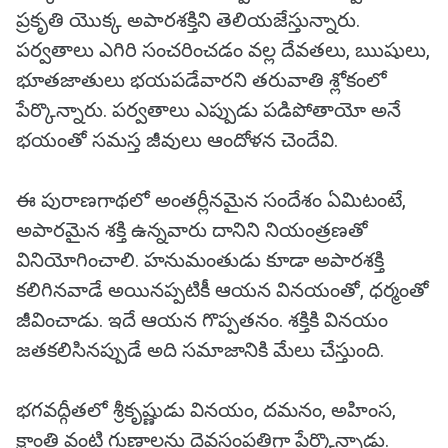
ప్రకృతి యొక్క అపారశక్తిని తెలియజేస్తున్నారు.
పర్వతాలు ఎగిరి సంచరించడం వల్ల దేవతలు, ఋషులు,
భూతజాతులు భయపడేవారని తరువాతి శ్లోకంలో
పేర్కొన్నారు. పర్వతాలు ఎప్పుడు పడిపోతాయో అనే
భయంతో సమస్త జీవులు ఆందోళన చెందేవి.
ఈ పురాణగాథలో అంతర్లీనమైన సందేశం ఏమిటంటే,
అపారమైన శక్తి ఉన్నవారు దానిని నియంత్రణతో
వినియోగించాలి. హనుమంతుడు కూడా అపారశక్తి
కలిగినవాడే అయినప్పటికీ ఆయన వినయంతో, ధర్మంతో
జీవించాడు. ఇదే ఆయన గొప్పతనం. శక్తికి వినయం
జతకలిసినప్పుడే అది సమాజానికి మేలు చేస్తుంది.
భగవద్గీతలో శ్రీకృష్ణుడు వినయం, దమనం, అహింస,
క్షాంతి వంటి గుణాలను దైవసంపత్తిగా పేర్కొన్నాడు.