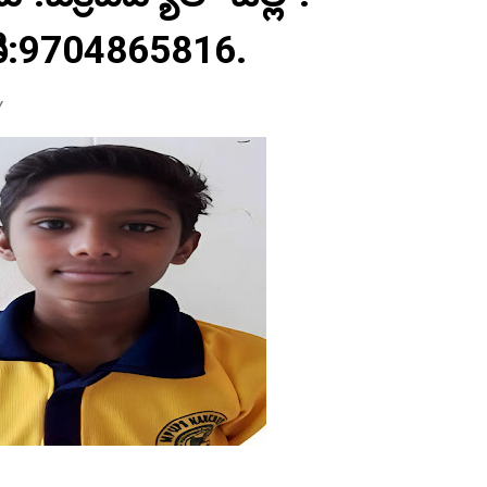
ాణి:9704865816.
Y