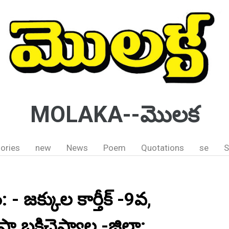
MOLAKA--మొలక
ories
new
News
Poem
Quotations
se
S
 జక్కుల కార్తీక్ -9వ,
బక్రిచెప్యాల -జిల్లా: