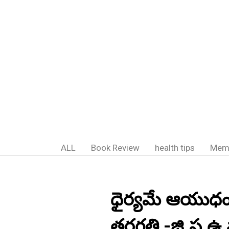
ALL
Book Review
health tips
Mem
ధైర్యమే ఆయుధం: -
తరగతి -జి.ప.ఉ.పా.