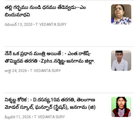
తల్లి గర్భము నుండి ధనము తేడెవ్వడు--ఎం
బిందుమాధవి
నవంబర్ 13, 2020
• T. VEDANTA SURY
నేనే ఒక ప్రధాన మంత్రి అయితే : - ఎంత.రాకేష్-
తొమ్మిదవ తరగతి -Zphs.నర్మెట్ట-జనగామ జిల్లా.
జులై 24, 2026
• T. VEDANTA SURY
నిశ్శబ్ద కోరిక : - D.రసన్య,10వ తరగతి, తెలంగాణ
మోడల్ స్కూల్, ఘన్పూర్ (స్టేషన్), జనగామ (జి)
ఫిబ్రవరి 11, 2026
• T. VEDANTA SURY