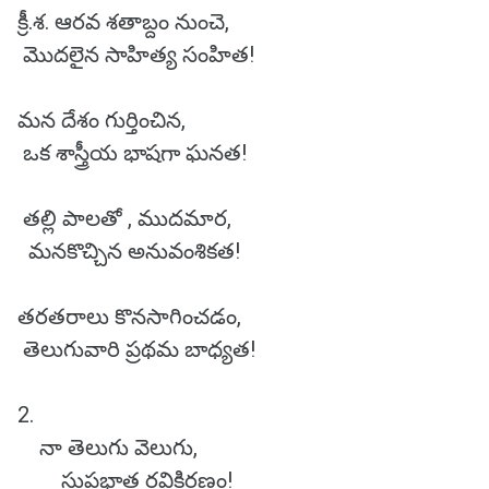
క్రీ.శ. ఆరవ శతాబ్దం నుంచె,
మొదలైన సాహిత్య సంహిత!
మన దేశం గుర్తించిన,
ఒక శాస్త్రీయ భాషగా ఘనత!
తల్లి పాలతో , ముదమార,
మనకొచ్చిన అనువంశికత!
తరతరాలు కొనసాగించడం,
తెలుగువారి ప్రథమ బాధ్యత!
2.
నా తెలుగు వెలుగు,
సుప్రభాత రవికిరణం!