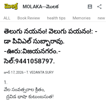
MOLAKA--మొలక
ALL
Book Review
health tips
Memories
new
తెలుగు నయనం! వెలుగు పయనం!: -
డా పివిఎల్ సుబ్బారావు.
-ఊరు:విజయనగరం.-
సెల్:9441058797.
జూన్ 17, 2026
• T. VEDANTA SURY
1.
వేల సంవత్సరాల క్రితం,
ద్రవిడ భాషా కుటుంబసుత!