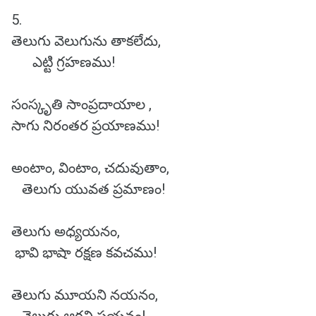
5.
తెలుగు వెలుగును తాకలేదు,
ఎట్టి గ్రహణము!
సంస్కృతి సాంప్రదాయాల ,
సాగు నిరంతర ప్రయాణము!
అంటాం, వింటాం, చదువుతాం,
తెలుగు యువత ప్రమాణం!
తెలుగు అధ్యయనం,
భావి భాషా రక్షణ కవచము!
తెలుగు మూయని నయనం,