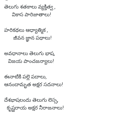
తెలుగు శతకాలు వ్యక్తిత్వ ,
వికాస పారిజాతాలు!
హరికథలు ఆధ్యాత్మిక ,
జీవన జ్ఞాన పథాలు!
అవధానాలు తెలుగు భాష,
విజయ పాంచజన్యాలు!
ఈనాటికి పల్లె పదాలు,
ఆనందామృత అక్షర సదనాలు!
దేశభాషలందు తెలుగు లెస్స,
కృష్ణరాయ అక్షర నీరాజనాలు!