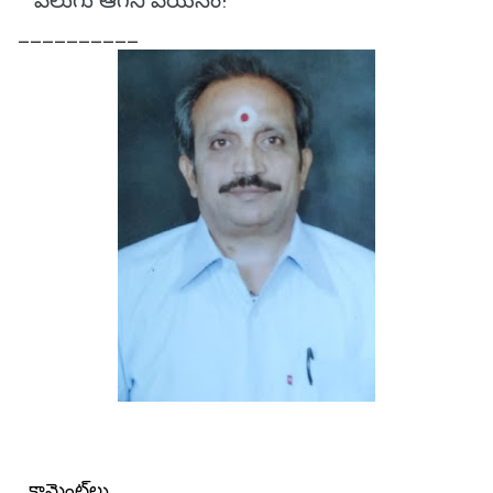
వెలుగు ఆగని పయనం!
__________
కామెంట్‌లు