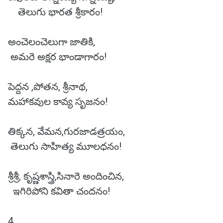
తెలుగు భారత శ్రీకారం!
అంచెలంచెలుగా జాతికి,
అమరె అక్షర భాండాగారం!
పెద్దన ,పోతన, శ్రీనాథ,
మహాకవుల కావ్య సృజనం!
తిక్కన, వేమన,గురజాడత్రయం,
తెలుగు సాహిత్య మూలధనం!
శ్రీశ్రీ, కృష్ణశాస్త్రి,సినారె అందించిన,
ఇగిరిపోని కవితా చందనం!
4.