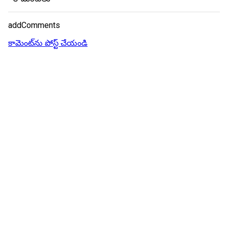
addComments
కామెంట్‌ను పోస్ట్ చేయండి