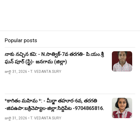
Popular posts
నాకు నచ్చిన కవి: - N.సాత్విక్-7వ తరగతి- పి.యం.శ్రీ
ఘన్ పూర్ (స్టే)- జనగామ (జిల్లా)
జులై 31, 2026
• T. VEDANTA SURY
*కాగితం మహిమ *: - మీర్జా తహూర-6వ, తరగతి
-జిపఉపా:బక్రిచెప్యాల-జిల్లా:సిద్దిపేట -9704865816.
జులై 31, 2026
• T. VEDANTA SURY