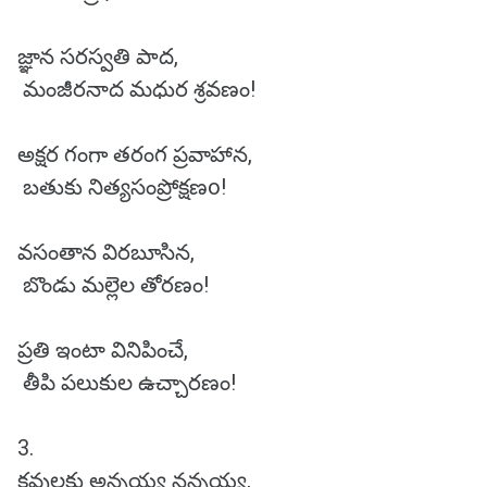
జ్ఞాన సరస్వతి పాద,
మంజీరనాద మధుర శ్రవణం!
అక్షర గంగా తరంగ ప్రవాహాన,
బతుకు నిత్యసంప్రోక్షణo!
వసంతాన విరబూసిన,
బొండు మల్లెల తోరణం!
ప్రతి ఇంటా వినిపించే,
తీపి పలుకుల ఉచ్చారణం!
3.
కవులకు అన్నయ్య నన్నయ్య,