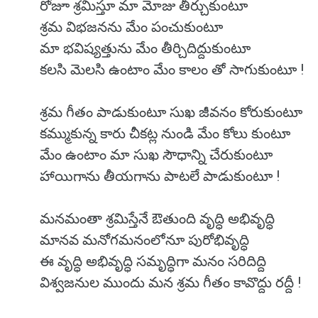
రోజూ శ్రమిస్తూ మా మోజు తీర్చుకుంటూ
శ్రమ విభజనను మేం పంచుకుంటూ
మా భవిష్యత్తును మేం తీర్చిదిద్దుకుంటూ
కలసి మెలసి ఉంటాం మేం కాలం తో సాగుకుంటూ !
శ్రమ గీతం పాడుకుంటూ సుఖ జీవనం కోరుకుంటూ
కమ్ముకున్న కారు చీకట్ల నుండి మేం కోలు కుంటూ
మేం ఉంటాం మా సుఖ సౌధాన్ని చేరుకుంటూ
హాయిగాను తీయగాను పాటలే పాడుకుంటూ !
మనమంతా శ్రమిస్తేనే ఔతుంది వృద్ధి అభివృద్ధి
మానవ మనోగమనంలోనూ పురోభివృద్ధి
ఈ వృద్ధి అభివృద్ధి సమృద్ధిగా మనం సరిదిద్ది
విశ్వజనుల ముందు మన శ్రమ గీతం కావొద్దు రద్దీ !