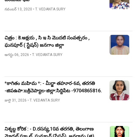
నవంబర్ 13, 2020
• T. VEDANTA SURY
చిత్రం : కె.అక్షయ , సి ఇ సి మొదటి సంవత్సరం ,
ఘనపూర్ ( స్టేషన్) జనగాం జిల్లా
ఆగస్టు 06, 2026
• T. VEDANTA SURY
*కాగితం మహిమ *: - మీర్జా తహూర-6వ, తరగతి
-జిపఉపా:బక్రిచెప్యాల-జిల్లా:సిద్దిపేట -9704865816.
జులై 31, 2026
• T. VEDANTA SURY
నిశ్శబ్ద కోరిక : - D.రసన్య,10వ తరగతి, తెలంగాణ
మోడల్ స్కూల్, ఘన్పూర్ (స్టేషన్), జనగామ (జి)