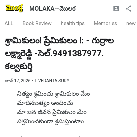
MOLAKA--మొలక
ALL
Book Review
health tips
Memories
new
శ్రామికులం! ప్రేమికులం !: - గుర్రాల
లక్ష్మారెడ్డి -సెల్.9491387977.
కల్వకుర్తి
జూన్ 17, 2026
• T. VEDANTA SURY
నిత్యం శ్రమించు శ్రామికులం మేం
మాదినబత్యం అందించు
మా జన జీవన ప్రేమికులం మేం
విశ్రమించకుండా శ్రమిస్తుంటాం