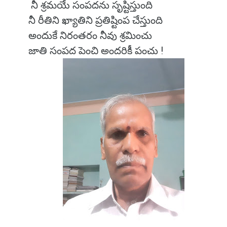
నీ శ్రమయే సంపదను సృష్టిస్తుంది
నీ రీతిని ఖ్యాతిని ప్రతిష్టింప చేస్తుంది
అందుకే నిరంతరం నీవు శ్రమించు
జాతి సంపద పెంచి అందరికీ పంచు !