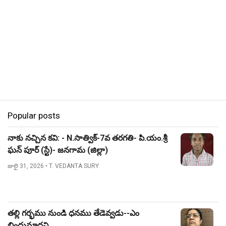
Popular posts
నాకు నచ్చిన కవి: - N.సాత్విక్-7వ తరగతి- పి.యం.శ్రీ
ఘన్ పూర్ (స్టే)- జనగామ (జిల్లా)
జులై 31, 2026
• T. VEDANTA SURY
తల్లి గర్భము నుండి ధనము తేడెవ్వడు--ఎం
బిందుమాధవి