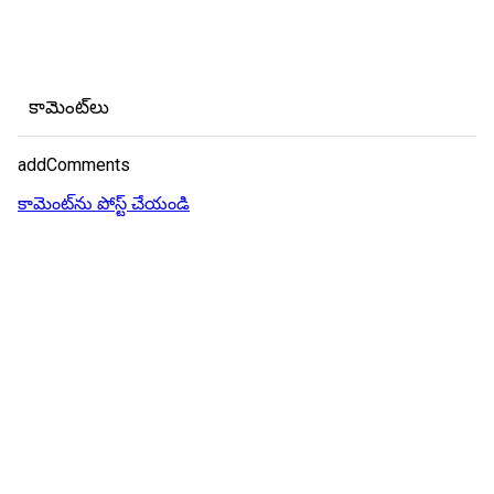
కామెంట్‌లు
addComments
కామెంట్‌ను పోస్ట్ చేయండి