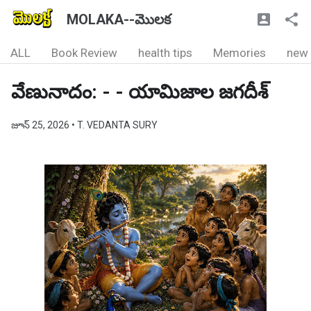
MOLAKA--మొలక
ALL
Book Review
health tips
Memories
new
వేణునాదం: - - యామిజాల జగదీశ్
జూన్ 25, 2026
• T. VEDANTA SURY