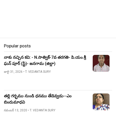
Popular posts
నాకు నచ్చిన కవి: - N.సాత్విక్-7వ తరగతి- పి.యం.శ్రీ
ఘన్ పూర్ (స్టే)- జనగామ (జిల్లా)
జులై 31, 2026
• T. VEDANTA SURY
తల్లి గర్భము నుండి ధనము తేడెవ్వడు--ఎం
బిందుమాధవి
నవంబర్ 13, 2020
• T. VEDANTA SURY