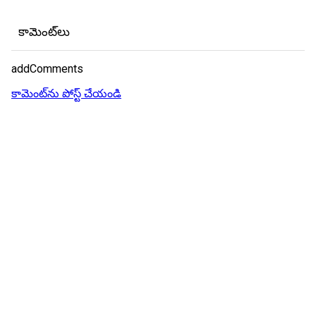
కామెంట్‌లు
addComments
కామెంట్‌ను పోస్ట్ చేయండి