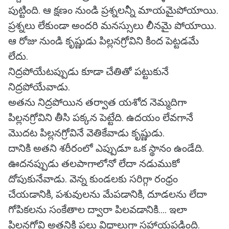
పుట్టింది. ఆ క్షణం నుండి ప్రశ్నలన్నీ మాయమైపోయాయి.
ప్రశ్నలు లేకుండా అందరి మనస్సులు లీనమై పోయాయి.
ఆ రోజు నుండి కృష్ణుడు పిల్లనగ్రోవిని కింద పెట్టడమే
లేదు.
నిద్రపోయేటప్పుడు కూడా చేతితో పట్టుకునే
నిద్రపోయేవాడు.
అతను నిద్రపోయిన తర్వాత యశోద నెమ్మదిగా
పిల్లనగ్రోవిని తీసి పక్కన పెట్టేది. ఉదయం లేవగానే
మొదట పిల్లనగ్రోవినే వెతికేవాడు కృష్ణుడు.
దానికి అతని శరీరంలో ఎప్పుడూ ఒక స్థానం ఉండేది.
ఊదనప్పుడు తలపాగాలోనో లేదా నడుముకో
దోపుకునేవాడు. వెన్న కుండలకు సరిగ్గా రంధ్రం
చేయడానికి, పశువులను మేపడానికి, దూడలను లేదా
గోపికలను సంకేతాల ద్వారా పిలవడానికి.... ఇలా
పిల్లనగ్రోవి అతనికి పలు విధాలుగా సహాయపడింది.