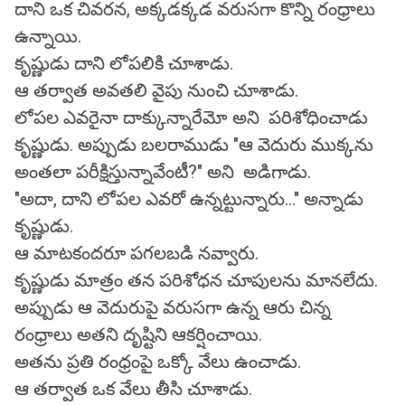
దాని ఒక చివరన, అక్కడక్కడ వరుసగా కొన్ని రంధ్రాలు
ఉన్నాయి.
కృష్ణుడు దాని లోపలికి చూశాడు.
ఆ తర్వాత అవతలి వైపు నుంచి చూశాడు.
లోపల ఎవరైనా దాక్కున్నారేమో అని పరిశోధించాడు
కృష్ణుడు. అప్పుడు బలరాముడు "ఆ వెదురు ముక్కను
అంతలా పరీక్షిస్తున్నావేంటీ?" అని అడిగాడు.
"అదా, దాని లోపల ఎవరో ఉన్నట్టున్నారు..." అన్నాడు
కృష్ణుడు.
ఆ మాటకందరూ పగలబడి నవ్వారు.
కృష్ణుడు మాత్రం తన పరిశోధన చూపులను మానలేదు.
అప్పుడు ఆ వెదురుపై వరుసగా ఉన్న ఆరు చిన్న
రంధ్రాలు అతని దృష్టిని ఆకర్షించాయి.
అతను ప్రతి రంధ్రంపై ఒక్కో వేలు ఉంచాడు.
ఆ తర్వాత ఒక వేలు తీసి చూశాడు.