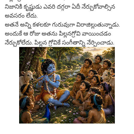
నిజానికి కృష్ణుడు ఎవరి దగ్గరా ఏదీ నేర్చుకోవాల్సిన
అవసరం లేదు.
అతనే అన్ని కళలకూ గురువుగా విరాజిల్లుతున్నాడు.
అందుకే ఆ రోజు అతను పిల్లనగ్రోవి వాయించడం
నేర్చుకోలేదు. పిల్లన గ్రోవికే సంగీతాన్ని నేర్పించాడు.