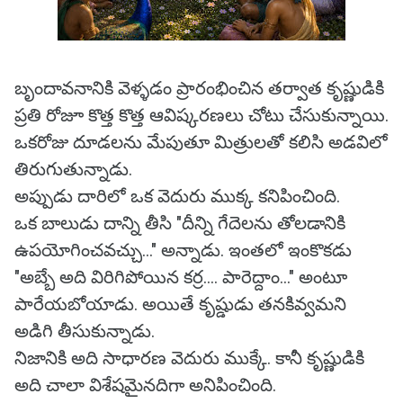
బృందావనానికి వెళ్ళడం ప్రారంభించిన తర్వాత కృష్ణుడికి
ప్రతి రోజూ కొత్త కొత్త ఆవిష్కరణలు చోటు చేసుకున్నాయి.
ఒకరోజు దూడలను మేపుతూ మిత్రులతో కలిసి అడవిలో
తిరుగుతున్నాడు.
అప్పుడు దారిలో ఒక వెదురు ముక్క కనిపించింది.
ఒక బాలుడు దాన్ని తీసి "దీన్ని గేదెలను తోలడానికి
ఉపయోగించవచ్చు..." అన్నాడు. ఇంతలో ఇంకొకడు
"అబ్బే అది విరిగిపోయిన కర్ర.... పారెద్దాం..." అంటూ
పారేయబోయాడు. అయితే కృష్డుడు తనకివ్వమని
అడిగి తీసుకున్నాడు.
నిజానికి అది సాధారణ వెదురు ముక్కే. కానీ కృష్ణుడికి
అది చాలా విశేషమైనదిగా అనిపించింది.