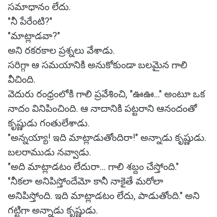
సమాధానం లేదు.
"నీ పేరేంటి?"
"మాట్లాడవా?"
అని రకరకాల ప్రశ్నలు వేశాడు.
సరిగ్గా ఆ సమయానికి అనుకోకుండా బలమైన గాలి
వీచింది.
వెదురు రంధ్రంలోకి గాలి ప్రవేశించి, "ఊఊ..." అంటూ ఒక
నాదం వినిపించింది. ఆ నాదానికి పట్టరాని ఆనందంతో
కృష్ణుడు గంతులేశాడు.
"అన్నయ్యా! ఇది మాట్లాడుతోందిరా!" అన్నాడు కృష్ణుడు.
బలరాముడు నవ్వాడు.
"అది మాట్లాడటం లేదురా... గాలి శబ్దం చేస్తోంది."
"నీకలా అనిపిస్తోందేమో కానీ నాకైతే మరోలా
అనిపిస్తోంది. ఇది మాట్లాడటం లేదు, పాడుతోంది." అని
గట్టిగా అన్నాడు కృష్ణుడు.