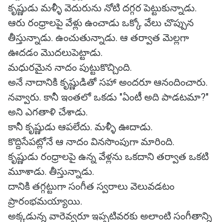
కృష్ణుడు మళ్ళీ వెదురును నోటి దగ్గర పెట్టుకున్నాడు.
ఆరు రంధ్రాలపై వేళ్లు ఉంచాడు ఒక్కో వేలు చొప్పున
తీస్తున్నాడు. ఉంచుతున్నాడు. ఆ తర్వాత మెల్లగా
ఊదడం మొదలుపెట్టాడు.
మధురమైన నాదం పుట్టుకొచ్చింది.
అనే నాదానికి కృష్ణుడితో సహా అందరూ ఆనందించారు.
నవ్వారు. కానీ ఇంతలో ఒకడు "ఏంటీ అది పాడటమా?"
అని ఎగతాళి చేశాడు.
కానీ కృష్ణుడు ఆపలేదు. మళ్ళీ ఊదాడు.
కొద్దిసేపట్లోనే ఆ నాదం వినసొంపుగా మారింది.
కృష్ణుడు రంధ్రాలపై ఉన్న వేళ్లను ఒకదాని తర్వాత ఒకటి
మూశాడు. తీస్తున్నాడు.
దానికి తగ్గట్టుగా సంగీత స్వరాలు వెలువడటం
ప్రారంభమయ్యాయి.
అక్కడున్న వారెవ్వరూ ఇప్పటివరకు అలాంటి సంగీతాన్ని