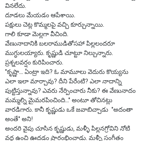
వినలేదు.
దూడలు మేయడం ఆపేశాయి.
పక్షులు చెట్ల కొమ్మలపై వచ్చి కూర్చున్నాయి.
గాలి కూడా మెల్లగా వీచింది.
వేణునాదానికి బలరాముడితోసహా పిల్లలందరూ
ముగ్ధులయ్యారు. కృష్ణుడి చూట్టూ నిల్చున్నారు.
ప్రశ్నలవర్షం కురిపించారు.
"కృష్ణా... ఏంట్రా ఇది? ఓ మామూలు వెదురు కొయ్యను
ఎలా ఇలా మార్చావు? దీని పేరేంటి? ఎలా నాదాన్ని
పుట్టిస్తున్నావు? ఎవరు నేర్పించారు నీకు? ఈ వేణునాదం
మమ్మల్ని మైమరపించింది..." అంటూ తోచినట్లు
వారడిగారు. కానీ కృష్ణుడు ఒకే జవాబిచ్చాడు "అదంతా
అంతే" అని!
అందరి వైపు చూసిన కృష్ణుడు, మళ్ళీ పిల్లనగ్రోవిని నోటి
వద్ద ఉంచి ఊదడం ప్రారంభించాడు. మళ్ళీ సంగీతం