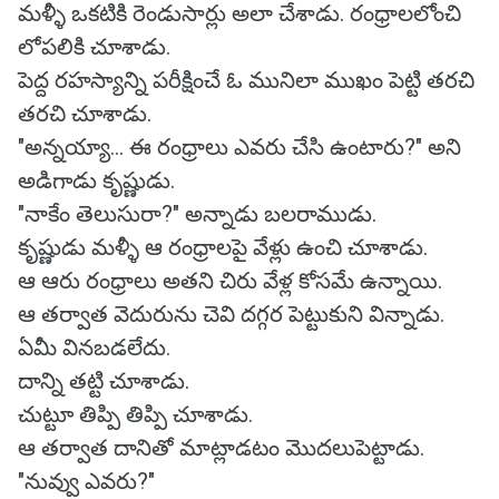
మళ్ళీ ఒకటికి రెండుసార్లు అలా చేశాడు. రంధ్రాలలోంచి
లోపలికి చూశాడు.
పెద్ద రహస్యాన్ని పరీక్షించే ఓ మునిలా ముఖం పెట్టి తరచి
తరచి చూశాడు.
"అన్నయ్యా... ఈ రంధ్రాలు ఎవరు చేసి ఉంటారు?" అని
అడిగాడు కృష్ణుడు.
"నాకేం తెలుసురా?" అన్నాడు బలరాముడు.
కృష్ణుడు మళ్ళీ ఆ రంధ్రాలపై వేళ్లు ఉంచి చూశాడు.
ఆ ఆరు రంధ్రాలు అతని చిరు వేళ్ల కోసమే ఉన్నాయి.
ఆ తర్వాత వెదురును చెవి దగ్గర పెట్టుకుని విన్నాడు.
ఏమీ వినబడలేదు.
దాన్ని తట్టి చూశాడు.
చుట్టూ తిప్పి తిప్పి చూశాడు.
ఆ తర్వాత దానితో మాట్లాడటం మొదలుపెట్టాడు.
"నువ్వు ఎవరు?"