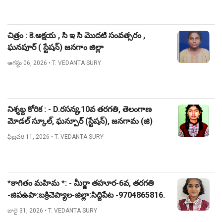
చిత్రం : కె.అక్షయ , సి ఇ సి మొదటి సంవత్సరం ,
ఘనపూర్ ( స్టేషన్) జనగాం జిల్లా
ఆగస్టు 06, 2026
• T. VEDANTA SURY
నిశ్శబ్ద కోరిక : - D.రసన్య,10వ తరగతి, తెలంగాణ
మోడల్ స్కూల్, ఘన్పూర్ (స్టేషన్), జనగామ (జి)
ఫిబ్రవరి 11, 2026
• T. VEDANTA SURY
*కాగితం మహిమ *: - మీర్జా తహూర-6వ, తరగతి
-జిపఉపా:బక్రిచెప్యాల-జిల్లా:సిద్దిపేట -9704865816.
జులై 31, 2026
• T. VEDANTA SURY