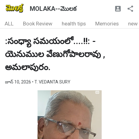
MOLAKA--మొలక
ALL
Book Review
health tips
Memories
new
:సంధ్యా సమయంలో....!!: -
యెనుముల వేణుగోపాలరావు ,
అమలాపురం.
జూన్ 10, 2026
• T. VEDANTA SURY