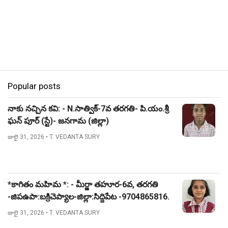
Popular posts
నాకు నచ్చిన కవి: - N.సాత్విక్-7వ తరగతి- పి.యం.శ్రీ
ఘన్ పూర్ (స్టే)- జనగామ (జిల్లా)
జులై 31, 2026
• T. VEDANTA SURY
*కాగితం మహిమ *: - మీర్జా తహూర-6వ, తరగతి
-జిపఉపా:బక్రిచెప్యాల-జిల్లా:సిద్దిపేట -9704865816.
జులై 31, 2026
• T. VEDANTA SURY