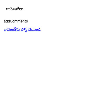
కామెంట్‌లు
addComments
కామెంట్‌ను పోస్ట్ చేయండి