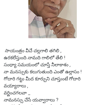
సాయంత్రం వీచే చల్లగాలి తగిలి ,
ఉరకలేస్తుంది నామది గాలిలో తేలి !
సంధ్యా సమయంలో చూస్తే నీలాకాశం ,
నా మనస్సుకు కలుగుతుంది ఎంతో ఉల్లాసం !
గోదారి గట్టు మీద కూర్చుని చూస్తుంటే గోదారి
వయ్యారాలు ,
వర్ణించగలవా _
నామనస్సు చేసే యవ్వారాలు ?