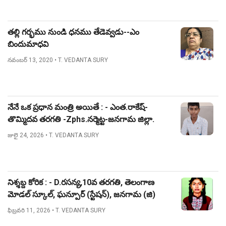
తల్లి గర్భము నుండి ధనము తేడెవ్వడు--ఎం
బిందుమాధవి
నవంబర్ 13, 2020
• T. VEDANTA SURY
నేనే ఒక ప్రధాన మంత్రి అయితే : - ఎంత.రాకేష్-
తొమ్మిదవ తరగతి -Zphs.నర్మెట్ట-జనగామ జిల్లా.
జులై 24, 2026
• T. VEDANTA SURY
నిశ్శబ్ద కోరిక : - D.రసన్య,10వ తరగతి, తెలంగాణ
మోడల్ స్కూల్, ఘన్పూర్ (స్టేషన్), జనగామ (జి)
ఫిబ్రవరి 11, 2026
• T. VEDANTA SURY