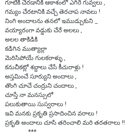
గూటికి చేరడానికి ఆకాశంలో ఎగిరే గువ్వలు ,
గమ్యం చేరటానికి వచ్చే తెరచాప నావలు !
నింగి అందాలను తనలో ఇముడ్చుకుని _
వయ్యారంగా వడ్డుకు చేరే అలలు ,
అలల తాకిడికి
కడిగిన ముత్యాల్లా
మెరిసిపోయే గులకరాళ్ళు ,
కనుచీకట్లో శబ్దాలు చేసే కీచురాళ్లు !
అస్తమించే సూర్యుని అందాలు ,
తొంగి చూచే చంద్రుని చందాలు ,
చూస్తే నా మనస్సులో
పలుకుతాయి సుస్వరాలు !
ఇవి మనకు ప్రకృతి ప్రసాదించిన వరాలు !
ప్రకృతి అందాలు చూసి తరించాలి మరి తరతరాలు !!
***