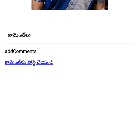
కామెంట్‌లు
addComments
కామెంట్‌ను పోస్ట్ చేయండి