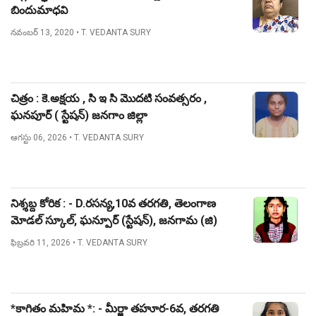
బిందుమాధవి
నవంబర్ 13, 2020
• T. VEDANTA SURY
చిత్రం : కె.అక్షయ , సి ఇ సి మొదటి సంవత్సరం ,
ఘనపూర్ ( స్టేషన్) జనగాం జిల్లా
ఆగస్టు 06, 2026
• T. VEDANTA SURY
నిశ్శబ్ద కోరిక : - D.రసన్య,10వ తరగతి, తెలంగాణ
మోడల్ స్కూల్, ఘన్పూర్ (స్టేషన్), జనగామ (జి)
ఫిబ్రవరి 11, 2026
• T. VEDANTA SURY
*కాగితం మహిమ *: - మీర్జా తహూర-6వ, తరగతి