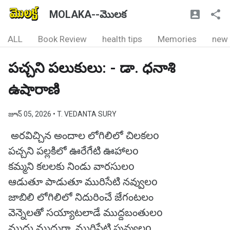
MOLAKA--మొలక
ALL
Book Review
health tips
Memories
new
పచ్చని పలుకులు: - డా. ధనాశి
ఉషారాణి
జూన్ 05, 2026
• T. VEDANTA SURY
అరవిచ్చిన అందాల లోగిలిలో చిలకలo
పచ్చని పల్లకిలో ఊరేగేటి ఊహాలo
కమ్మని కలలకు నిండు వారసులo
ఆడుతూ పాడుతూ మురిసేటి నవ్వులo
జాబిలి లోగిలిలో నిదురించే జేగంటలం
వెన్నెలతో సయ్యాటలాడే ముద్దబంతులo
ముద్దు ముద్దుగా మురిసేటి పువ్వులo