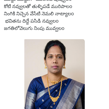
కోటి నవ్వులతో తుళ్ళిపడే మురిపాలo
నింగికి నిచ్చెన వేసేటి నెమలి నాట్యాలo
భవితను దిద్దే పసిడి నవ్వులo
జగతిలోవెలుగు నింపు మువ్వలo