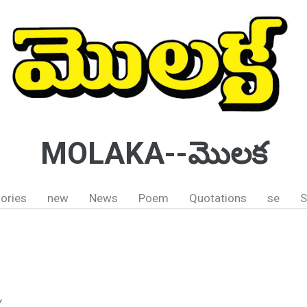
MOLAKA--మొలక
ories
new
News
Poem
Quotations
se
S
Y