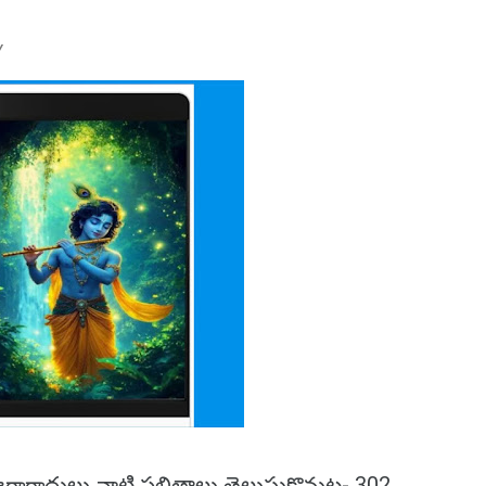
Y
జ్ఞగాగాదులు వాటి ఫలితాలు తెలుసుకొనుట- 302