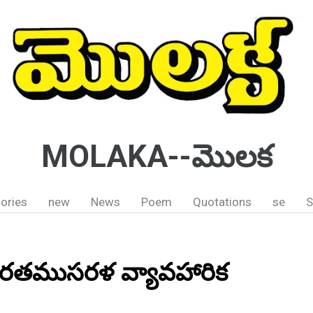
MOLAKA--మొలక
ories
new
News
Poem
Quotations
se
S
ారతముసరళ వ్యావహారిక