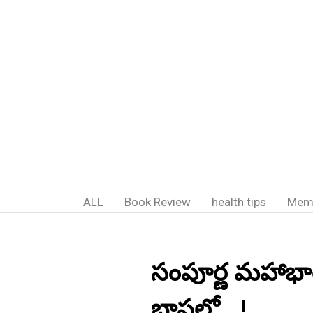
ALL
Book Review
health tips
Mem
సంపూర్ణ మహాభ
భాషలో...!