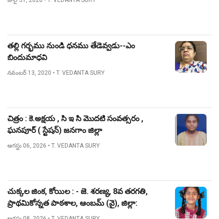
జులై 31, 2026
• T. VEDANTA SURY
తల్లి గర్భము నుండి ధనము తేడెవ్వడు--ఎం
బిందుమాధవి
నవంబర్ 13, 2020
• T. VEDANTA SURY
చిత్రం : కె.అక్షయ , సి ఇ సి మొదటి సంవత్సరం ,
ఘనపూర్ ( స్టేషన్) జనగాం జిల్లా
ఆగస్టు 06, 2026
• T. VEDANTA SURY
చుక్కల జింక, కోయిల : - జె. శరణ్య, 8వ తరగతి,
ప్రాథమికోన్నత పాఠశాల, ఆంబమ్ (వై), జిల్లా:
నిజామాబాద్.
ఆగస్టు 08, 2026
• T. VEDANTA SURY