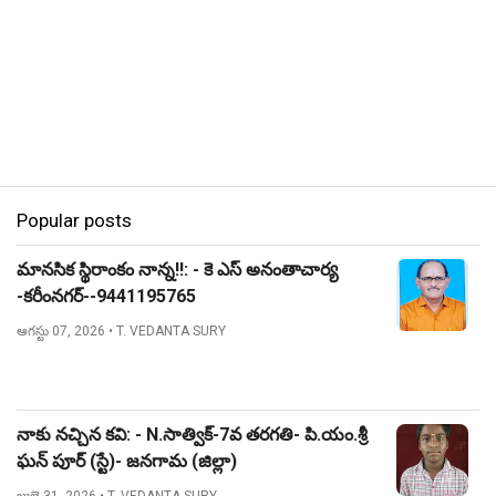
Popular posts
మానసిక స్థిరాంకం నాన్న!!: - కె ఎస్ అనంతాచార్య
-కరీంనగర్--9441195765
ఆగస్టు 07, 2026
• T. VEDANTA SURY
నాకు నచ్చిన కవి: - N.సాత్విక్-7వ తరగతి- పి.యం.శ్రీ
ఘన్ పూర్ (స్టే)- జనగామ (జిల్లా)