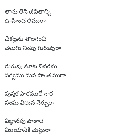
తాను లేని జీవితాన్ని
ఊహించ లేమురా
చీకట్లను తొలగించి
వెలుగు నింపు గురువురా
గురువు మాట వినగను
సర్వము మన సొంతమురా
పుస్తక పాఠములే గాక
సంఘ విలువ నేర్పురా
విజ్ఞానపు పాఠాలే
విజయానికి మెట్లురా