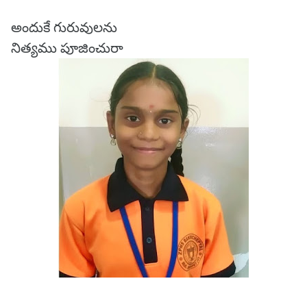
అందుకే గురువులను
నిత్యము పూజించురా