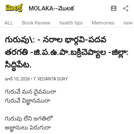
MOLAKA--మొలక
ALL
Book Review
health tips
Memories
new
గురువు\: - నరాల భార్గవి-పదవ
తరగతి -జి.ప.ఉ.పా.బక్రిచెప్యాల -జిల్లా:
సిద్ధిపేట.
జూన్ 10, 2026
• T. VEDANTA SURY
గురువే మన దైవమురా
గురువే విజ్ఞానమురా
గురువు లేని జగతిలో
అజ్ఞానులు పెరుగురా