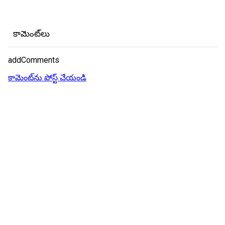
కామెంట్‌లు
addComments
కామెంట్‌ను పోస్ట్ చేయండి