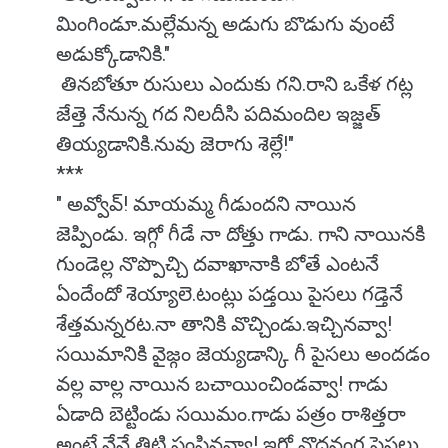
మింగిండూ.మల్లేమన్న అడుగు బొడుగు వుంటే
అడుక్కోడానికి."
తినబోతూ రుసులు ఎందుకు గని.రాని ఒకేళ గట్ల
జేత్తె నేనున్న గద నిలదీసి పదిమందిల ఇజ్జత్
తియ్యడానికి.నువు జెరాగు శెల్లే!"
***
" అవ్వోవ్! మాయమ్మ గీడుందని నాయిన
జెప్పిండు. ఇగ్గో గీడే నా దోత్తు గాడు. గాని నాయినకి
గుండెల్ల నొప్పొచ్చి దవాఖానాకి బోతే ఎంటనే
ఏందేందో శెయ్యాలె.టంట్లు పడ్తయి పైసలు గడ్తెనే
శేత్తమన్నరట.నా తానికి వొచ్చిండు.ఇచ్చినవ్వా!
సయిమానికి వైజ్గం జెయ్యడాన్కి గీ పైసలు అందడం
వల్ల వాల్ల నాయిన బచాయించిండవ్వా! గాడు
ఏడాది బెట్టిండు సయిమం.గాడు పత్రం రాశిత్తరా
అంటే నేనే తిట్టి పంపినవ్వా! ఇగ్గో వొద్దనంగ పైసలు