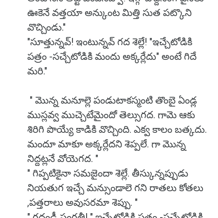
ఊకెనే వత్తయా అన్కుంట మిత్తి సుత పట్కొని
వొచ్చిండు."
"సూత్తున్నవ్! ఇంటున్నవ్ గద శెల్లే! "ఇచ్చేటోడికి
పత్రం -సచ్చేటోడికి మందు అక్కర్లేదు" అంటే గిదే
మరి."
" మొన్న మనూల్లె పండుటాకస్మంటి తొంబై ఏండ్ల
ముస్లవ్వ ముచ్చెటేమైందో తెల్సుగద. గామె ఆకు
శిరిగి పొయ్యే కాడికి వొచ్చింది. ఎక్వ కాలం బత్కదు.
మందూ మాకూ అక్కర్లేదని శెప్పలే. గా మొన్న
నిద్దట్లనే వోయెగద. "
" గిప్పటికైనా సమజైందా శెల్లే. తీస్కున్నప్పుడు
నియతుగ ఇచ్చే మన్సుండాలె గని రాతలు కోతలు
,పత్తరాలు అవుసరమా శెప్పు. "
" గదండీ సంగతీ! " ఇచ్చేటోడికి పత్రం -సచ్చేటోడికి