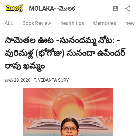
MOLAKA--మొలక
ALL
Book Review
health tips
Memories
new
సామెతల ఊట -సునందమ్మ నోట: -
వురిమళ్ల (భోగోజు) సునందా ఉపేందర్
రావు ఖమ్మం
జూన్ 29, 2026
• T. VEDANTA SURY