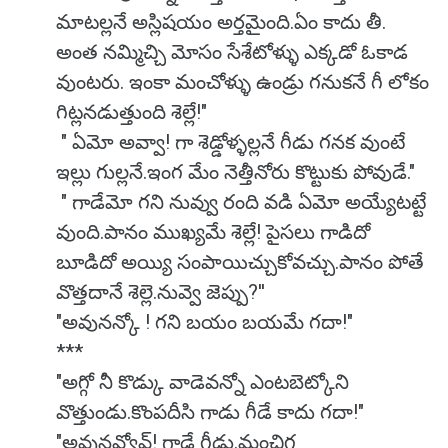
మాటల్లనే అస్లిషయం అర్తమైంది.ఏం కాదు తీ.
అంత నమ్మిచ్చి మోసం సేశేటోళ్ళు ఎక్కడో ఓకాడ
వుంటరు. ఇంకా మంచోళ్ళు ఉండ్రు గనుకనే గీ లోకం
గిట్లనడుత్తుంది శెల్లే!"
" ఏమో అవ్వా! గా శెడ్డోళ్ళల్లనే గీడు గనక వుంటే
ఇల్లు గుల్లనే.ఇంగ మేం నెత్తీనోరు కొట్టుకు పోవుడే."
" గాడేమో గని నువ్వు రంది వడి ఏమో అయ్యేటట్టే
వుంది.పానం ముఖ్యమే శెల్లే! పైసలు గాడిదో
బూడిదో అయ్యి సంపాయిచ్చుకోవచ్చు.పానం పోతే
వొత్తదానే శెల్లె.నువ్వె జెప్పు?''
"అవునన్కో ! గని బయం బయమే గదా!"
***
"అగ్గో నీ కొడ్కు వాడెవన్నో ఎంటబెట్కోని
వొత్తుండు.కొంపదీసి గాడు గీడే కాదు గదా!"
"అవునవ్వోవ్! గాడే గీడు.మంచిగ