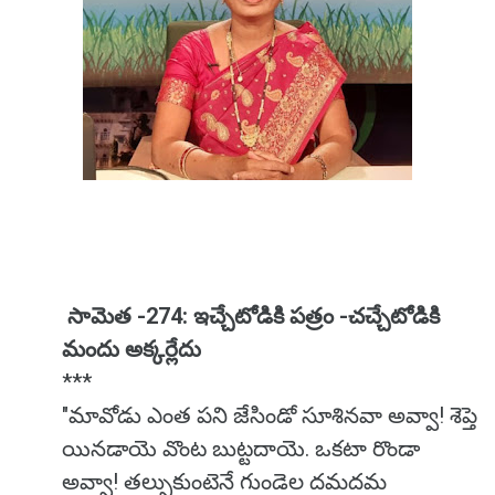
సామెత -274: ఇచ్చేటోడికి పత్రం -చచ్చేటోడికి
మందు అక్కర్లేదు
***
"మావోడు ఎంత పని జేసిండో సూశినవా అవ్వా! శెప్తె
యినడాయె వొంట బుట్టదాయె. ఒకటా రొండా
అవ్వా! తల్సుకుంటెనే గుండెల దమదమ