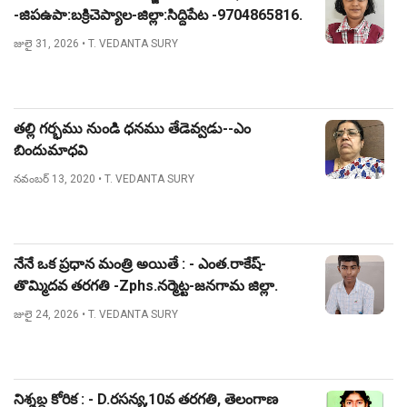
-జిపఉపా:బక్రిచెప్యాల-జిల్లా:సిద్దిపేట -9704865816.
జులై 31, 2026
• T. VEDANTA SURY
తల్లి గర్భము నుండి ధనము తేడెవ్వడు--ఎం
బిందుమాధవి
నవంబర్ 13, 2020
• T. VEDANTA SURY
నేనే ఒక ప్రధాన మంత్రి అయితే : - ఎంత.రాకేష్-
తొమ్మిదవ తరగతి -Zphs.నర్మెట్ట-జనగామ జిల్లా.
జులై 24, 2026
• T. VEDANTA SURY
నిశ్శబ్ద కోరిక : - D.రసన్య,10వ తరగతి, తెలంగాణ