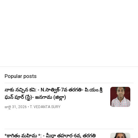
Popular posts
నాకు నచ్చిన కవి: - N.సాత్విక్-7వ తరగతి- పి.యం.శ్రీ
ఘన్ పూర్ (స్టే)- జనగామ (జిల్లా)
జులై 31, 2026
• T. VEDANTA SURY
*కాగితం మహిమ *: - మీర్జా తహూర-6వ, తరగతి