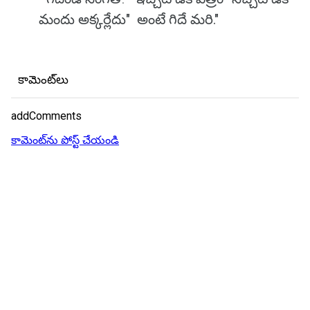
మందు అక్కర్లేదు" అంటే గిదే మరి."
కామెంట్‌లు
addComments
కామెంట్‌ను పోస్ట్ చేయండి