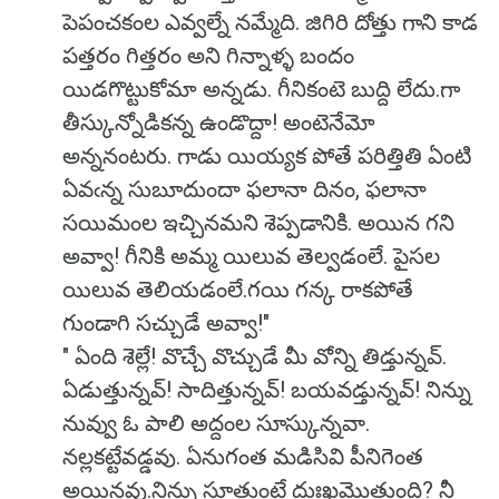
పెపంచకంల ఎవ్వల్నే నమ్మేది. జిగిరి దోత్తు గాని కాడ
పత్తరం గిత్తరం అని గిన్నాళ్ళ బందం
యిడగొట్టుకోమా అన్నడు. గీనికంటె బుద్ది లేదు.గా
తీస్కున్నోడికన్న ఉండొద్దా! అంటెనేమో
అన్ననంటరు. గాడు యియ్యక పోతే పరిత్తితి ఏంటి
ఏవఁన్న సుబూదుందా ఫలానా దినం, ఫలానా
సయిమంల ఇచ్చినమని శెప్పడానికి. అయిన గని
అవ్వా! గీనికి అమ్మ యిలువ తెల్వడంలే. పైసల
యిలువ తెలియడంలే.‌గయి గన్క రాకపోతే
గుండాగి సచ్చుడే అవ్వా!"
" ఏంది శెల్లే! వొచ్చే వొచ్చుడే మీ వోన్ని తిడ్తున్నవ్.
ఏడుత్తున్నవ్! సాదిత్తున్నవ్! బయవడ్తున్నవ్! నిన్ను
నువ్వు ఓ పాలి అద్దంల సూస్కున్నవా.
నల్లకట్టేవడ్డవు. ఏనుగంత మడిసివి పీనిగెంత
అయినవు.నిన్ను సూత్తుంటే దుఃఖమొత్తుంది? నీ