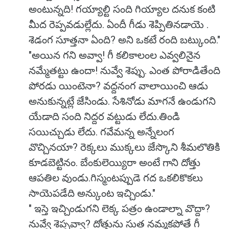
అంటున్నది! గయ్యాల్టి సంది గియ్యాల దనుక కంటి
మీద రెప్పవడుల్లేదు. ఏందీ గీడు శెప్పితినడాయె .
శెడంగ సూత్తనా ఏంది? అని ఒకటే రంది బట్కుంది."
"అయిన గని అవ్వా! గీ కలికాలంల ఎవ్వలినైన
నమ్మేతట్టు ఉందా! నువ్వే శెప్పు. ఎంత పోరాడితేంది
పోరడు యింటెనా? వద్దనంగ వాలాయించి ఆడు
అనుకున్నట్లే జేసిండు. సేశినోడు మాగనే ఉండుగని
యేడాది సంది నిద్దర వట్టుడు లేదు.తిండి
సయిచ్చుడు లేదు. గవేమన్న అన్నేలంగ
వొచ్చినయా? రెక్కలు ముక్కలు జేస్కొని శీమలొతికి
కూడబెట్టినం. బేంకులెయ్యిరా అంటే గాని దోత్తు
ఆపతిల వుండు.గిస్మంటప్పుడె గద ఒకలికొకలు
సాయెపడేది అన్కుంట ఇచ్చిండు."
" ఇస్తె ఇచ్చిండుగని లెక్క పత్రం ఉండాల్నా వొద్దా?
నువ్వే శెప్పవ్వా? దోత్తును సుత నమ్మకపోతే గీ