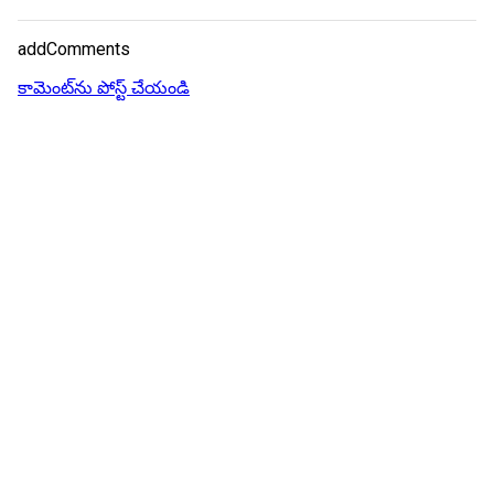
addComments
కామెంట్‌ను పోస్ట్ చేయండి