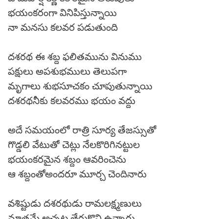
భయంకరంగా వినిపిస్తున్నాయి
నా మనసు కలవర పడుతుంది
దశరథ ఈ శబ్ద ఫలితమును వినుము
పక్షులు అపశుభములు తెలుపగా
మృగాలు శుభసూచకం చూపుతున్నాయి
దశరథనీకు కలవరము భయం వద్దు
అదే సమయంలో రాత్రి సూర్య తేజస్సుతో
గొడ్డలి వేటుతో చెట్లు నేలకొరిగినట్టుల
భయంకరమైన శబ్దం ఆవరించెను
ఆ శబ్దంతోఅందరూ మూర్చ చెందినారు
వశిష్టుడు దశరథుడు రామలక్ష్మణులు
మాత్రమే అచ్చట తేరుకొని ఉన్నారు