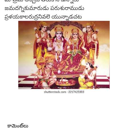
జమదగ్నికుమారుడు పరుశురాముడు
ప్రళయకాలరుద్రనివలె యున్నాడచట
కామెంట్‌లు