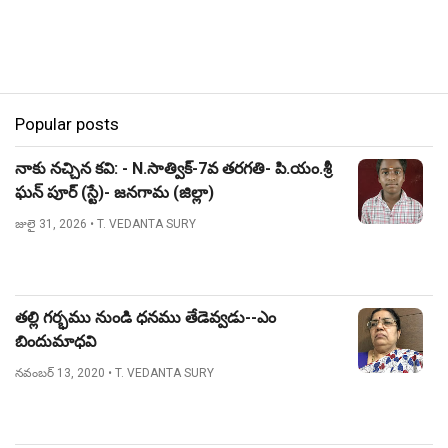
Popular posts
నాకు నచ్చిన కవి: - N.సాత్విక్-7వ తరగతి- పి.యం.శ్రీ
ఘన్ పూర్ (స్టే)- జనగామ (జిల్లా)
జులై 31, 2026
• T. VEDANTA SURY
తల్లి గర్భము నుండి ధనము తేడెవ్వడు--ఎం
బిందుమాధవి
నవంబర్ 13, 2020
• T. VEDANTA SURY