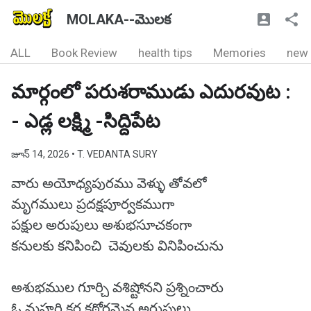
MOLAKA--మొలక
ALL
Book Review
health tips
Memories
new
మార్గంలో పరుశరాముడు ఎదురవుట :
- ఎడ్ల లక్ష్మి -సిద్దిపేట
జూన్ 14, 2026
• T. VEDANTA SURY
వారు అయోధ్యపురము వెళ్ళు తోవలో
మృగములు ప్రదక్షపూర్వకముగా
పక్షుల అరుపులు అశుభసూచకంగా
కనులకు కనిపించి చెవులకు వినిపించును
అశుభముల గూర్చి వశిష్టోనని ప్రశ్నించారు
ఓ మహర్షి కర్ణ కఠోరమైన అరుపులు