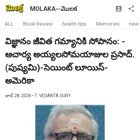
MOLAKA--మొలక
ALL
Book Review
health tips
Memories
new
విజ్ఞానం జీవిత గమ్యానికి సోపానం: -
ఆచార్య అయ్యలసోమయాజుల ప్రసాద్.
(పుష్యమి)-సెయింట్ లూయిస్-
అమెరికా
జూన్ 28, 2026
• T. VEDANTA SURY