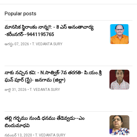
Popular posts
మానసిక స్థిరాంకం నాన్న!!: - కె ఎస్ అనంతాచార్య
-కరీంనగర్--9441195765
ఆగస్టు 07, 2026
• T. VEDANTA SURY
నాకు నచ్చిన కవి: - N.సాత్విక్-7వ తరగతి- పి.యం.శ్రీ
ఘన్ పూర్ (స్టే)- జనగామ (జిల్లా)
జులై 31, 2026
• T. VEDANTA SURY
తల్లి గర్భము నుండి ధనము తేడెవ్వడు--ఎం
బిందుమాధవి
నవంబర్ 13, 2020
• T. VEDANTA SURY