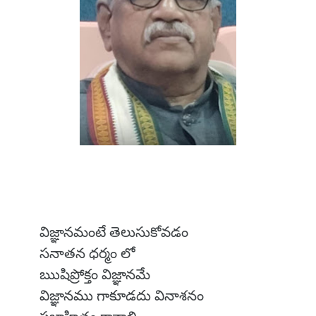
విజ్ఞానమంటే తెలుసుకోవడం
సనాతన ధర్మం లో
ఋషిప్రోక్తం విజ్ఞానమే
విజ్ఞానము గాకూడదు వినాశనం