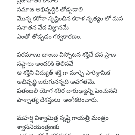
ప్రజాహితం కావాలి
సమాజ అభివృద్ధికి తోడ్పడాలి
మొన్న కరోనా సృష్టించిన కరాళ నృత్యం లో మన
సనాతన వేద విజ్ఞానమే
ఎంతో తోడ్పడం గర్వకారణం.
పరమాణు బాంబు విస్ఫోటన శక్తిచే ధన ప్రాణ
నష్టాలు అందరికి తెలినవే
ఆ శక్తిని విద్యుత్ శక్తి గా మార్చి పారిశ్రామిక
అభివృద్ధి జరుగునన్నది అవగతమే.
పతంజలి యోగ శరీర దారుఢ్యాన్ని పెంచునని
పాశ్చాత్య దేశస్తులు అంగీకరించారు.
మహర్షి విశ్వామిత్ర సృష్టి గాయత్రీ మంత్రం
శ్వాసనియంత్రణకు