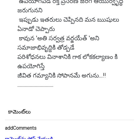
ఉపయోగపడి రక్త ప్రసరణ జరిగి ఆయుర్వృద్ధి
జరుగునని
ఇప్పుడు ఇతరులు చెప్పినది మన ఋషులు
ఏనాడో చెప్పారు
కావున 'అతి సర్వత్ర వర్జయేత్ 'అని
సమాజాభివృద్దికి తోడ్పడే
పరిశోధనలు వినాశానికి గాక లోకకల్యాణం కి
ఉపయోగిస్తే
జీవిత గమ్యానికి సోపానమే అగును...!!
.............................
కామెంట్‌లు
addComments
కామెంట్‌ను పోస్ట్ చేయండి