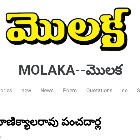
MOLAKA--మొలక
ories
new
News
Poem
Quotations
se
S
 మాణిక్యాలరావు పంచదార్ల
Y