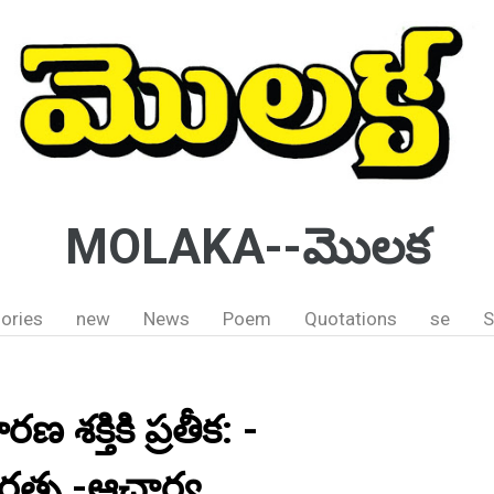
MOLAKA--మొలక
ories
new
News
Poem
Quotations
se
S
 శక్తికి ప్రతీక: -
యరత్న -ఆచార్య