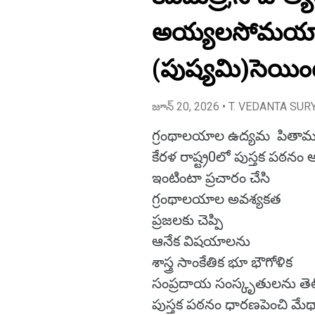
అయ్యలసోమయాజు
(పుష్యమి)సెయిం
జూన్ 20, 2026
• T. VEDANTA SUR
గ్రంథాలయాల ఉద్యమ పితా
కేరళ రాష్ట్ర0లో పుస్తక పఠన
ఇంటింటా ప్రచారం చేసి
గ్రంథాలయాల అవశ్యకత
ప్రజలకు చెప్పి
ఆనేక విషయాలను
శాస్త్ర సాంకేతిక భూ భౌగోళిక
సంప్రదాయ సంస్కృతులను త
పుస్తక పఠనం ధారణపెంచి మేథాశ