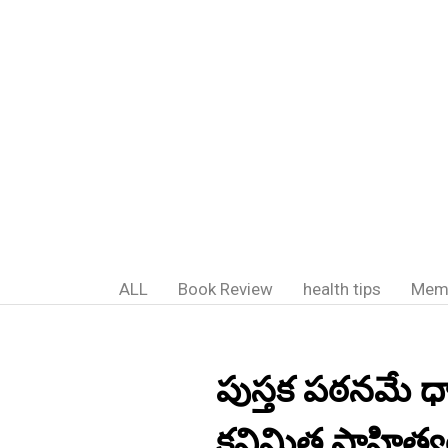
ALL
Book Review
health tips
Mem
పుస్తక పఠనమే ధారణ
కవిమిత్ర,సాహిత్