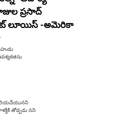
ల ప్రసాద్
ట్ లూయిస్ -అమెరికా
Y
మహుడు
ం ఆవశ్యకతను
ెలియచేయునని
క్తికి తోడ్పడు నని