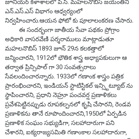
జూనియర్ కళాశాలలో పి.సి. మహలనోబీస్ జయంతిని
ఎన్.ఎస్.ఎస్ విభాగం ఆధ్వర్యంలో
నిర్వహించారు.ఆయన ఫోటో కు పూలాలంకరణ చేసారు.
ఈ సందర్భంగా జాతీయ సేవా పథకం ప్రోగ్రాం
అధికారి వాసరవేణి పర్శరాములు మాట్లాడుతూ
మహలనొబిస్ 1893 జూన్ 29న కలకత్తాలో
జన్మించారని, 1912లో భౌతిక శాస్త్ర అధ్యాపకులుగా ఆ
తర్వాత ప్రిన్సిపాల్ గా 30 సంవత్సరాలు
సేవలందించారన్నారు. 1933లో గణాంక శాస్త్రం పత్రిక
ప్రారంభించారని, ఇండియన్ స్టాటిస్టికల్ ఇన్స్టిట్యూట్ ను
స్థాపించారని, ప్రధాని నెహ్రూ పంచవర్ష ప్రణాళికలు
ప్రవేశపెట్టినప్పుడు రూపకల్పనలో కృషి చేసారని, రెండవ
ప్రణాళికను తానే రూపొందించారని,1950లో ఏర్పడిన
ప్రణాళిక సంఘం సభ్యుడిగా, సలహాదారుగా పని
చేశారని, ఐక్యరాజ్యసమితి గణాంకాల సలహాదారుగా,