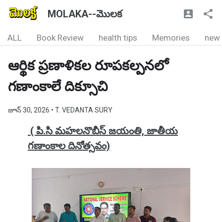
MOLAKA--మొలక
ALL
Book Review
health tips
Memories
new
ఆర్థిక ప్రణాళికల రూపకల్పనలో
గణాంకాలే దిక్సూచి
జూన్ 30, 2026
• T. VEDANTA SURY
( పి.సి మహలనొబీస్ జయంతి, జాతీయ
గణాంకాల దినోత్సవం)