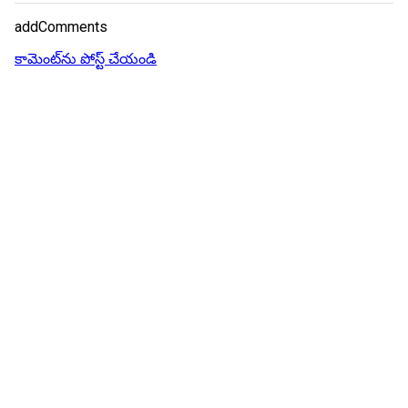
addComments
కామెంట్‌ను పోస్ట్ చేయండి