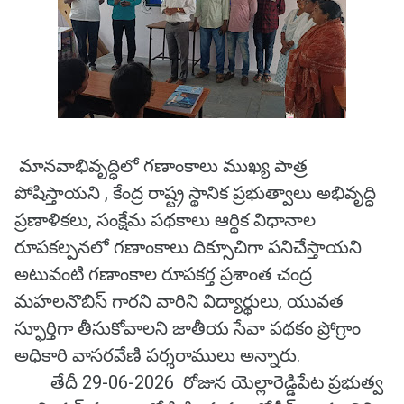
మానవాభివృద్ధిలో గణాంకాలు ముఖ్య పాత్ర
పోషిస్తాయని , కేంద్ర రాష్ట్ర స్థానిక ప్రభుత్వాలు అభివృద్ధి
ప్రణాళికలు, సంక్షేమ పథకాలు ఆర్థిక విధానాల
రూపకల్పనలో గణాంకాలు దిక్సూచిగా పనిచేస్తాయని
అటువంటి గణాంకాల రూపకర్త ప్రశాంత చంద్ర
మహలనొబిస్ గారని వారిని విద్యార్థులు, యువత
స్ఫూర్తిగా తీసుకోవాలని జాతీయ సేవా పథకం ప్రోగ్రాం
అధికారి వాసరవేణి పర్శరాములు అన్నారు.
తేదీ 29-06-2026 రోజున యెల్లారెడ్డిపేట ప్రభుత్వ