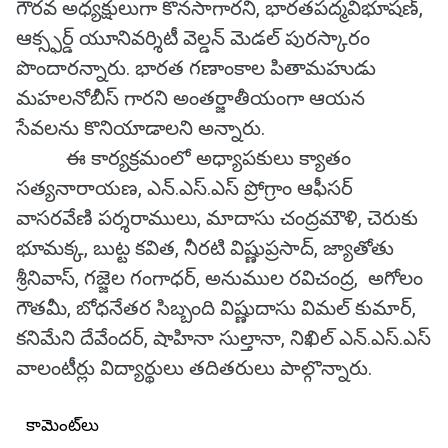
గౌరవ అధ్యక్షులుగా కొనసాగారని, భారతపద్మవిభూషణ్,
ఆక్స్ఫర్డ్ యూనివర్శిటీ వెల్డన్ మెడల్ పురస్కారం
పొందారన్నారు. భారత గణాంకాల పితామహుడు
మహలనోబీస్ గారని అంతర్జాతీయంగా ఆయన
సేవలను కొనియాడాలని అన్నారు.
ఈ కార్యక్రమంలో అధ్యాపకులు క్యాతం
సత్యనారాయణ, ఎన్.ఎస్.ఎస్ ప్రోగ్రాం ఆఫీసర్
వాసరవేణి పర్శరాములు, మాదాసు చంద్రమౌళి, చెరుకు
భూమక్క, బుట్ట కవిత, నీరటి విష్ణుప్రసాద్, జ్యాతోతు
శ్రీనివాస్, గజ్జెల గంగాధర్, అనుముల రవిచంద్ర, అగోలం
గౌతమీ, బోధనేతర సిబ్బంది విష్ణుదాసు విమల్ కుమార్,
కనిమేని దేవేందర్, షాహినా సుల్తానా, నిఖిల్ ఎన్.ఎస్.ఎస్
వాలంటీర్లు విద్యార్థులు తదితరులు పాల్గొన్నారు.
కామెంట్‌లు