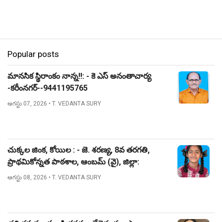
Popular posts
మానసిక స్థిరాంకం నాన్న!!: - కె ఎస్ అనంతాచార్య
-కరీంనగర్--9441195765
ఆగస్టు 07, 2026
• T. VEDANTA SURY
చుక్కల జింక, కోయిల : - జె. శరణ్య, 8వ తరగతి,
ప్రాథమికోన్నత పాఠశాల, ఆంబమ్ (వై), జిల్లా:
నిజామాబాద్.
ఆగస్టు 08, 2026
• T. VEDANTA SURY