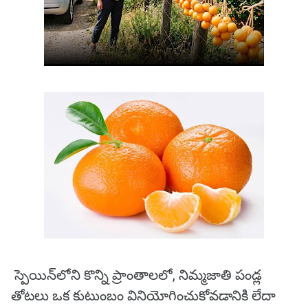
స్పెయిన్‌లోని కొన్ని ప్రాంతాలలో, నిమ్మజాతి పండ్ల
తోటలు ఒక కుటుంబం వినియోగించుకోవడానికి లేదా