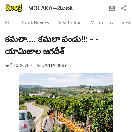
MOLAKA--మొలక
ALL
Book Review
health tips
Memories
new
కమలా.... కమలా పండు!!: - -
యామిజాల జగదీశ్
జూన్ 10, 2026
• T. VEDANTA SURY