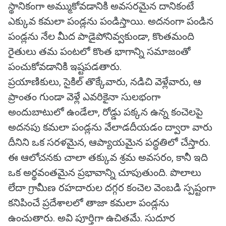
స్థానికంగా అమ్ముకోవడానికి అవసరమైన దానికంటే
ఎక్కువ కమలా పండ్లను పండిస్తాయి. అదనంగా పండిన
పండ్లను నేల మీద పాడైపోనివ్వకుండా, కొంతమంది
రైతులు తమ పంటలో కొంత భాగాన్ని సమాజంతో
పంచుకోవడానికి ఇష్టపడతారు.
ప్రయాణికులు, సైకిల్ తొక్కేవారు, నడిచి వెళ్లేవారు, ఆ
ప్రాంతం గుండా వెళ్లే ఎవరికైనా సులభంగా
అందుబాటులో ఉండేలా, రోడ్డు పక్కన ఉన్న కంచెలపై
అదనపు కమలా పండ్లను వేలాడదీయడం ద్వారా వారు
దీనిని ఒక సరళమైన, ఆప్యాయమైన పద్ధతిలో చేస్తారు.
ఈ ఆలోచనకు చాలా తక్కువ శ్రమ అవసరం, కానీ ఇది
ఒక అర్థవంతమైన ప్రభావాన్ని చూపుతుంది. పొలాలు
లేదా గ్రామీణ రహదారుల దగ్గర కంచెల వెంబడి స్పష్టంగా
కనిపించే ప్రదేశాలలో తాజా కమలా పండ్లను
ఉంచుతారు. అవి పూర్తిగా ఉచితమే. సుదూర