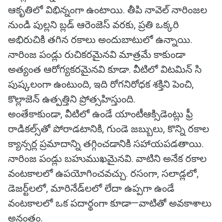
ఆకృతిలో విభిన్నంగా ఉంటాయి. తీపి నావెల్ నారింజల
నుండి పుల్లని బ్లడ్ ఆరెంజెస్ వరకు, ప్రతి ఒక్కరి
అభిరుచికి తగిన రకాలు అందుబాటులో ఉన్నాయి.
నారింజ పండ్లు రుచికరమైనవి మాత్రమే కాకుండా
అత్యంత ఆరోగ్యకరమైనవి కూడా. వీటిలో విటమిన్ సి
పుష్కలంగా ఉంటుంది, ఇది రోగనిరోధక శక్తిని పెంచి,
కొల్లాజెన్ ఉత్పత్తిని ప్రోత్సహిస్తుంది.
అంతేకాకుండా, వీటిలో ఉండే యాంటీఆక్సిడెంట్లు ఫ్రీ
రాడికల్స్‌తో పోరాడటానికి, గుండె జబ్బులు, కొన్ని రకాల
క్యాన్సర్ల ప్రమాదాన్ని తగ్గించడానికి సహాయపడతాయి.
నారింజ పండ్లు బహుముఖమైనవి. వాటిని అనేక రకాల
వంటకాలలో ఉపయోగించవచ్చు. రసంగా, సలాడ్లలో,
డెజర్ట్‌లలో, మారినేడ్‌లలో లేదా ఉప్పగా ఉండే
వంటకాలలో ఒక పదార్థంగా కూడా—వాటితో అవకాశాలు
అనంతం.