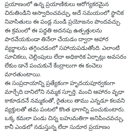
ప్రయాణంలో ఉన్న ప్రయాణికులు ఆరోగ్యకరమైన
చిరుతిండిని ఆస్వాదించవచ్చు, అదే సమయంలో స్థానిక
నివాసితులు ఈ పండ్ల నుండి ప్రయోజనం పొందవచ్చు.
ఈ క్రమంలో ఈ పద్ధతి అదనపు ఉత్పత్తులను
పారవేయకుండా తినేలా చేయడం ద్వారా ఆహార
వ్యర్థాలను తగ్గించడంలో సహాయపడుతోంది. ఎలాంటి
సూచికలు, చెల్లింపులు లేదా అధికారిక ఏర్పాట్లు అవసరం
లేకుం డానే పంచుకునే కేంద్రాలుగా ఈ కంచెలు
మారతుంటాయి.
ఈ సంప్రదాయాన్ని ప్రత్యేకంగా హృదయపూర్వకంగా
మార్చేది దానిలోని నమ్మక స్ఫూర్తి. మంచి ఆహారం వృధా
కాకూడదనే నమ్మకంతో, రైతులు తాము ఎన్నడూ కలవని
వ్యక్తులతో తమ పంటలో కొంత భాగాన్ని పంచుకుంటారు.
ఒక్క కమలా పండు చిన్న బహుమతిగా అనిపించవచ్చు,
కానీ ఎండలో నడుస్తున్న లేదా సుదూర ప్రయాణం