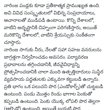
నారింజ పండ్లకు కూడా ప్రతీకాత్మక ప్రాముఖ్యత ఉంది.
అవి వివిధ సంస్కృతులలో విభిన్న సంప్రదాయాలు,
ఆచారాలతో ముడిపడి ఉంటాయి. కొన్ని దేశాలలో,
వాటిని అదృష్టానికి చిహ్నంగా పరిగణిస్తారు, అయితే
మరికొన్ని దేశాలలో, వాటిని శ్రేయస్సుకు సంకేతంగా
చూస్తారు.
నారింజ సాగుకు నీరు, నేలతో సహా సహజ వనరులను
జాగ్రత్తగా నిర్వహించడం అవసరం. పర్యావరణ
ప్రభావాలను తగ్గించడానికి, జీవవైవిధ్యాన్ని
ప్రోత్సహించడానికి చాలా మంది ఉత్పత్తిదారులు సుస్థిర
వ్యవసాయ పద్ధతులకు ఎక్కువగా కట్టుబడి ఉన్నారు.
ప్రతి భాగం ఒక పలుచని పొర (ఎండోకార్ప్)తో చుట్టబడి
ఉంటుంది. పండు మొత్తం రెండు భాగాల పెంకుతో
కప్పబడి ఉంటుంది. పెంకు యొక్క లోపలి పొర తెల్లగా
(ఆల్బెడో) ఉంటుంది, అయితే బయటి పొర