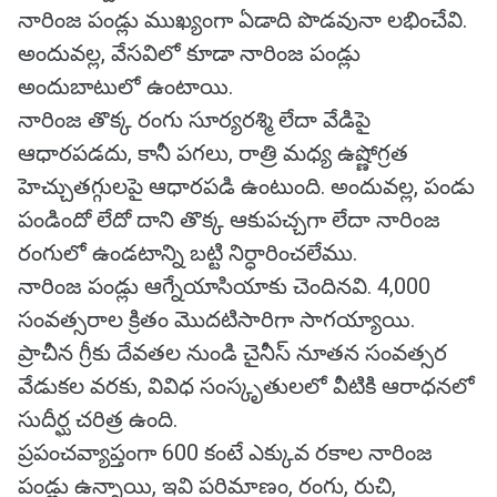
నారింజ పండ్లు ముఖ్యంగా ఏడాది పొడవునా లభించేవి.
అందువల్ల, వేసవిలో కూడా నారింజ పండ్లు
అందుబాటులో ఉంటాయి.
నారింజ తొక్క రంగు సూర్యరశ్మి లేదా వేడిపై
ఆధారపడదు, కానీ పగలు, రాత్రి మధ్య ఉష్ణోగ్రత
హెచ్చుతగ్గులపై ఆధారపడి ఉంటుంది. అందువల్ల, పండు
పండిందో లేదో దాని తొక్క ఆకుపచ్చగా లేదా నారింజ
రంగులో ఉండటాన్ని బట్టి నిర్ధారించలేము.
నారింజ పండ్లు ఆగ్నేయాసియాకు చెందినవి. 4,000
సంవత్సరాల క్రితం మొదటిసారిగా సాగయ్యాయి.
ప్రాచీన గ్రీకు దేవతల నుండి చైనీస్ నూతన సంవత్సర
వేడుకల వరకు, వివిధ సంస్కృతులలో వీటికి ఆరాధనలో
సుదీర్ఘ చరిత్ర ఉంది.
ప్రపంచవ్యాప్తంగా 600 కంటే ఎక్కువ రకాల నారింజ
పండ్లు ఉన్నాయి, ఇవి పరిమాణం, రంగు, రుచి,