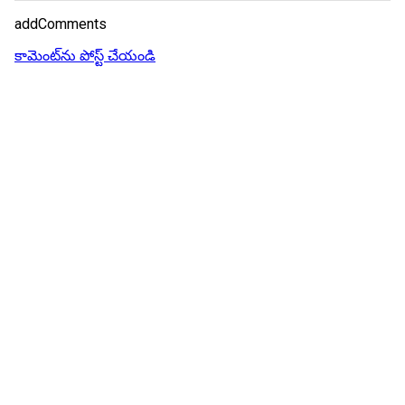
addComments
కామెంట్‌ను పోస్ట్ చేయండి