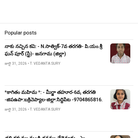
Popular posts
నాకు నచ్చిన కవి: - N.సాత్విక్-7వ తరగతి- పి.యం.శ్రీ
ఘన్ పూర్ (స్టే)- జనగామ (జిల్లా)
జులై 31, 2026
• T. VEDANTA SURY
*కాగితం మహిమ *: - మీర్జా తహూర-6వ, తరగతి
-జిపఉపా:బక్రిచెప్యాల-జిల్లా:సిద్దిపేట -9704865816.
జులై 31, 2026
• T. VEDANTA SURY