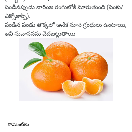
పండినప్పుడు నారింజ రంగులోకి మారుతుంది (పెంకు/
ఎక్సోకార్ప్).
పండిన పండు తొక్కలో అనేక నూనె గ్రంధులు ఉంటాయి,
ఇవి సువాసనను వెదజల్లుతాయి.
కామెంట్‌లు