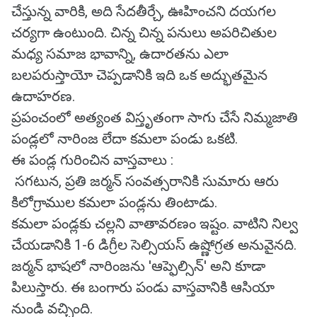
చేస్తున్న వారికి, అది సేదతీర్చే, ఊహించని దయగల
చర్యగా ఉంటుంది. చిన్న చిన్న పనులు అపరిచితుల
మధ్య సమాజ భావాన్ని, ఉదారతను ఎలా
బలపరుస్తాయో చెప్పడానికి ఇది ఒక అద్భుతమైన
ఉదాహరణ.
ప్రపంచంలో అత్యంత విస్తృతంగా సాగు చేసే నిమ్మజాతి
పండ్లలో నారింజ లేదా కమలా పండు ఒకటి.
ఈ పండ్ల గురించిన వాస్తవాలు :
సగటున, ప్రతి జర్మన్ సంవత్సరానికి సుమారు ఆరు
కిలోగ్రాముల కమలా పండ్లను తింటాడు.
కమలా పండ్లకు చల్లని వాతావరణం ఇష్టం. వాటిని నిల్వ
చేయడానికి 1-6 డిగ్రీల సెల్సియస్ ఉష్ణోగ్రత అనువైనది.
జర్మన్ భాషలో నారింజను 'ఆప్ఫెల్సిన్' అని కూడా
పిలుస్తారు. ఈ బంగారు పండు వాస్తవానికి ఆసియా
నుండి వచ్చింది.