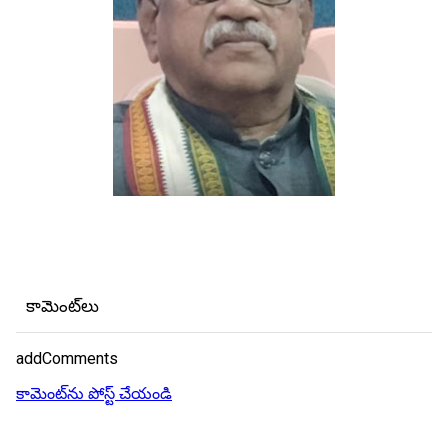
కామెంట్‌లు
addComments
కామెంట్‌ను పోస్ట్ చేయండి