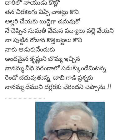
దారిలో నాయుడు కొట్లో
తన చీరకొంగు విప్పి చాకెట్లు కొని
అల్లరి చేయకు బుద్ధిగా చదువుకో
నే చెప్పిన సుమతీ వేమన పద్యాలు వల్లె వేయని
నా పుట్టిన రోజున కొత్తబట్టలు కొని
నాకు ఆడుకునేందుకు
అందమైన కృష్ణుని బొమ్మ ఇచ్చిన
నానమ్మ వీధి వరండాలో పడుక్కుందేమిటన్న
రెండో చదువుతున్న బాబి గాడి ప్రశ్నకు
నానమ్మ దేముని దగ్గరకు చేరిందని చెప్పాను..!!
................................