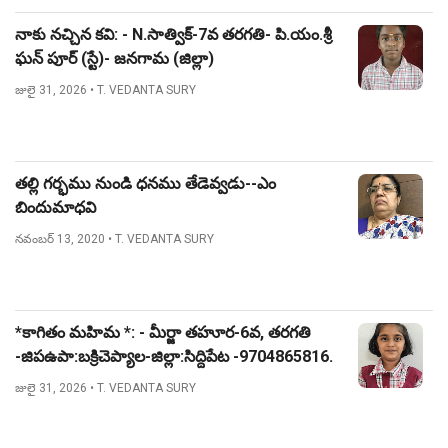
నాకు నచ్చిన కవి: - N.సాత్విక్-7వ తరగతి- పి.యం.శ్రీ
ఘన్ పూర్ (స్టే)- జనగామ (జిల్లా)
జులై 31, 2026
• T. VEDANTA SURY
తల్లి గర్భము నుండి ధనము తేడెవ్వడు--ఎం
బిందుమాధవి
నవంబర్ 13, 2020
• T. VEDANTA SURY
*కాగితం మహిమ *: - మీర్జా తహూర-6వ, తరగతి
-జిపఉపా:బక్రిచెప్యాల-జిల్లా:సిద్దిపేట -9704865816.
జులై 31, 2026
• T. VEDANTA SURY