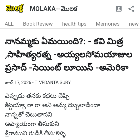
MOLAKA--మొలక
ALL
Book Review
health tips
Memories
new
నానమ్మకు ఏమయింది?: - కవి మిత్ర
,సాహిత్యరత్న -అయ్యలసోమయాజుల
ప్రసాద్ -సెయింట్ లూయిస్ -అమెరికా
జూన్ 17, 2026
• T. VEDANTA SURY
ఎప్పుడు తనకు కథలు చెప్పి
కిట్టయ్యా రా రా అని అమ్మ దెబ్బలాడిందా
నాన్నతో చెబుతానని
ఆప్యాయంగా తీసుకుని
శ్రీరాముని గుడికి తీసుకెళ్ళి