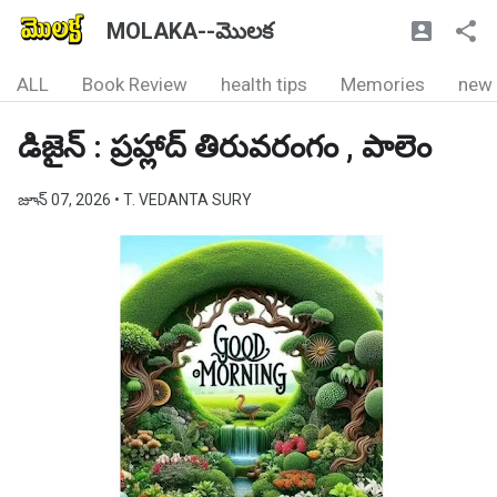
MOLAKA--మొలక
ALL
Book Review
health tips
Memories
new
డిజైన్ : ప్రహ్లాద్ తిరువరంగం , పాలెం
జూన్ 07, 2026
• T. VEDANTA SURY