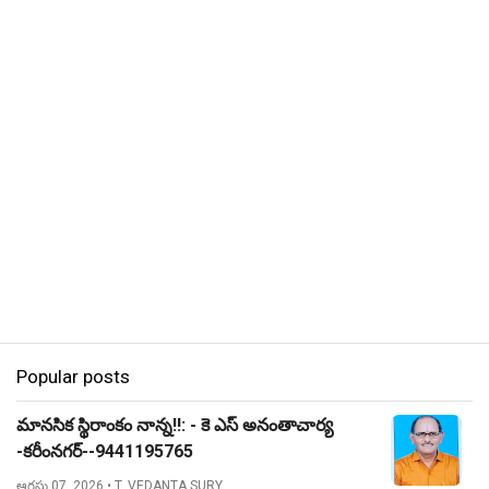
Popular posts
మానసిక స్థిరాంకం నాన్న!!: - కె ఎస్ అనంతాచార్య
-కరీంనగర్--9441195765
ఆగస్టు 07, 2026
• T. VEDANTA SURY