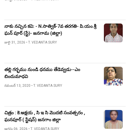
నాకు నచ్చిన కవి: - N.సాత్విక్-7వ తరగతి- పి.యం.శ్రీ
ఘన్ పూర్ (స్టే)- జనగామ (జిల్లా)
జులై 31, 2026
• T. VEDANTA SURY
తల్లి గర్భము నుండి ధనము తేడెవ్వడు--ఎం
బిందుమాధవి
నవంబర్ 13, 2020
• T. VEDANTA SURY
చిత్రం : కె.అక్షయ , సి ఇ సి మొదటి సంవత్సరం ,
ఘనపూర్ ( స్టేషన్) జనగాం జిల్లా
ఆగస్టు 06, 2026
• T. VEDANTA SURY