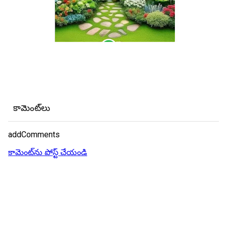
కామెంట్‌లు
addComments
కామెంట్‌ను పోస్ట్ చేయండి