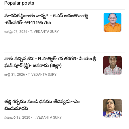
Popular posts
మానసిక స్థిరాంకం నాన్న!!: - కె ఎస్ అనంతాచార్య
-కరీంనగర్--9441195765
ఆగస్టు 07, 2026
• T. VEDANTA SURY
నాకు నచ్చిన కవి: - N.సాత్విక్-7వ తరగతి- పి.యం.శ్రీ
ఘన్ పూర్ (స్టే)- జనగామ (జిల్లా)
జులై 31, 2026
• T. VEDANTA SURY
తల్లి గర్భము నుండి ధనము తేడెవ్వడు--ఎం
బిందుమాధవి
నవంబర్ 13, 2020
• T. VEDANTA SURY