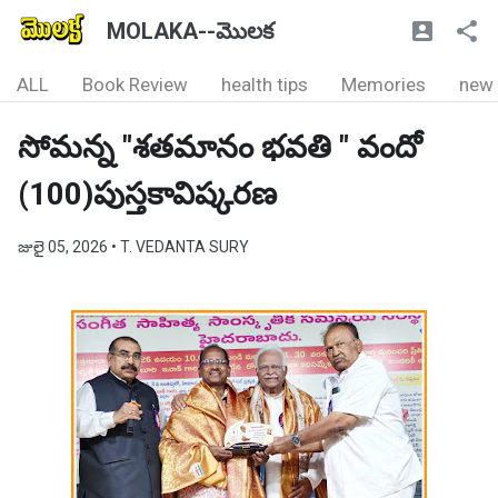
MOLAKA--మొలక
ALL
Book Review
health tips
Memories
new
సోమన్న "శతమానం భవతి " వందో
(100)పుస్తకావిష్కరణ
జులై 05, 2026
• T. VEDANTA SURY