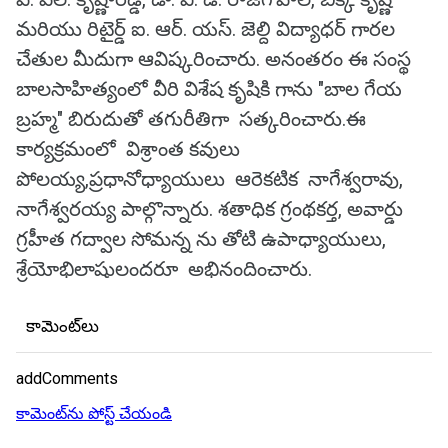
మరియు రిటైర్డ్ ఐ. ఆర్. యస్. జెల్ది విద్యాధర్ గారల
చేతుల మీదుగా ఆవిష్కరించారు. అనంతరం ఈ సంస్థ
బాలసాహిత్యంలో వీరి విశేష కృషికి గాను "బాల గేయ
బ్రహ్మ" బిరుదుతో తగురీతిగా సత్కరించారు.ఈ
కార్యక్రమంలో విశ్రాంత కవులు
పోలయ్య,ప్రధానోధ్యాయులు ఆరెకటిక నాగేశ్వరావు,
నాగేశ్వరయ్య పాల్గొన్నారు. శతాధిక గ్రంథకర్త, అవార్డు
గ్రహీత గద్వాల సోమన్న ను తోటి ఉపాధ్యాయులు,
శ్రేయోభిలాషులందరూ అభినందించారు.
కామెంట్‌లు
addComments
కామెంట్‌ను పోస్ట్ చేయండి