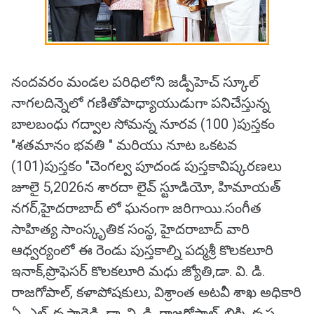
నందవరం మండల పరిధిలోని జడ్పీహెచ్ స్కూల్
నాగలదిన్నెలో గణితోపాధ్యాయుడుగా పనిచేస్తున్న
బాలబంధు గద్వాల సోమన్న నూరవ (100 )పుస్తకం
"శతమానం భవతి " మరియు నూట ఒకటవ
(101)పుస్తకం "చెంగల్వ పూదండ పుస్తకావిష్కరణలు
జూలై 5,2026న శారదా లైవ్ స్టూడియో, హిమాయత్
నగర్,హైదరాబాద్ లో ఘనంగా జరిగాయి.సంగీత
సాహిత్య సాంస్కృతిక సంస్థ, హైదరాబాద్ వారి
ఆధ్వర్యంలో ఈ రెండు పుస్తకాల్ని పద్మశ్రీ కొలకలూరి
ఇనాక్,ప్రొఫెసర్ కొలకలూరి మధు జ్యోతి,డా. వి. డి.
రాజగోపాల్, కళాపోషకులు, విశ్రాంత అటవీ శాఖ అధికారి
ఏ. ఎల్. కృష్ణారెడ్డి, డా. వి. డి. రాజగోపాల్, బిక్కి కృష్ణ