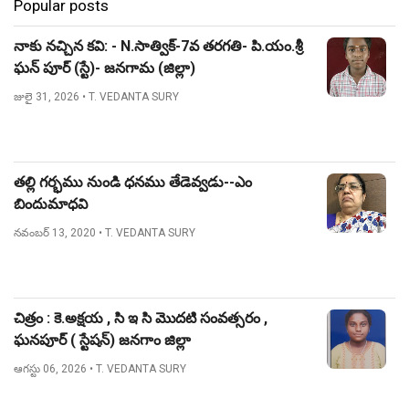
Popular posts
నాకు నచ్చిన కవి: - N.సాత్విక్-7వ తరగతి- పి.యం.శ్రీ
ఘన్ పూర్ (స్టే)- జనగామ (జిల్లా)
జులై 31, 2026
• T. VEDANTA SURY
తల్లి గర్భము నుండి ధనము తేడెవ్వడు--ఎం
బిందుమాధవి
నవంబర్ 13, 2020
• T. VEDANTA SURY
చిత్రం : కె.అక్షయ , సి ఇ సి మొదటి సంవత్సరం ,
ఘనపూర్ ( స్టేషన్) జనగాం జిల్లా
ఆగస్టు 06, 2026
• T. VEDANTA SURY