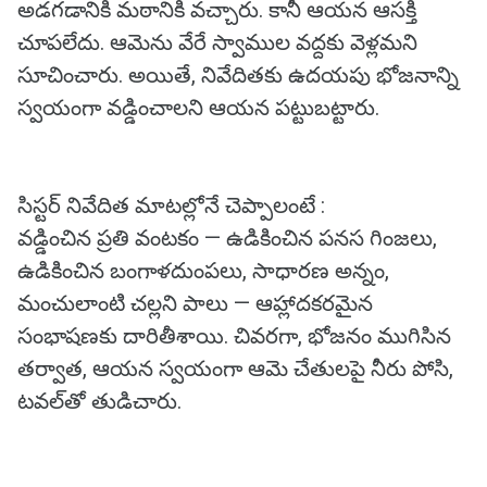
అడగడానికి మఠానికి వచ్చారు. కానీ ఆయన ఆసక్తి
చూపలేదు. ఆమెను వేరే స్వాముల వద్దకు వెళ్లమని
సూచించారు. అయితే, నివేదితకు ఉదయపు భోజనాన్ని
స్వయంగా వడ్డించాలని ఆయన పట్టుబట్టారు.
సిస్టర్ నివేదిత మాటల్లోనే చెప్పాలంటే :
వడ్డించిన ప్రతి వంటకం — ఉడికించిన పనస గింజలు,
ఉడికించిన బంగాళదుంపలు, సాధారణ అన్నం,
మంచులాంటి చల్లని పాలు — ఆహ్లాదకరమైన
సంభాషణకు దారితీశాయి. చివరగా, భోజనం ముగిసిన
తర్వాత, ఆయన స్వయంగా ఆమె చేతులపై నీరు పోసి,
టవల్‌తో తుడిచారు.