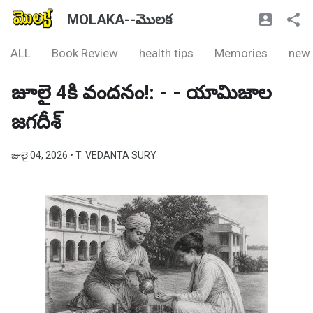
MOLAKA--మొలక
ALL
Book Review
health tips
Memories
new
జూలై 4కి వందనం!: - - యామిజాల
జగదీశ్
జులై 04, 2026
• T. VEDANTA SURY