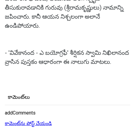
తీసుకురావడానికి గురువు (శ్రీరామకృష్ణులు) నామాన్ని
జపించారు. కానీ ఆయన నిశ్చలంగా అలానే
ఉండిపోయారు.
- 'వివేకానంద - ఎ బయోగ్రఫీ' శీర్షికన స్వామి నిఖిలానంద
వ్రాసిన పుస్తకం ఆధారంగా ఈ నాలుగు మాటలు.
కామెంట్‌లు
addComments
కామెంట్‌ను పోస్ట్ చేయండి