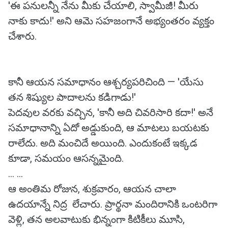
'ఈ పనులన్నీ నేను మీకు చేయాలి, స్వామీజీ! మీరు
నాకు కాదు!' అని ఆమె సహజంగానే అభ్యంతరం వ్యక్తం
చేశారు.
కానీ ఆయన సమాధానం ఆశ్చర్యపరిచింది — 'యేసు
తన శిష్యుల పాదాలను కడిగాడు!'
పెదవుల వరకు వచ్చిన, 'కానీ అది చివరిసారి కదా!' అనే
సమాధానాన్ని ఏదో అడ్డుకుంది, ఆ మాటలు బయటకు
రాలేదు. అది మంచిదే అయింది. ఎందుకంటే ఇక్కడ
కూడా, సమయం ఆసన్నమైంది.
... ...
ఆ అంతిమ రోజున, శుక్రవారం, ఆయన చాలా
ఉదయాన్నే నిద్ర లేచారు. ప్రార్థనా మందిరానికి ఒంటరిగా
వెళ్లి, తన అలవాటుకు భిన్నంగా కిటికీలు మూసి,