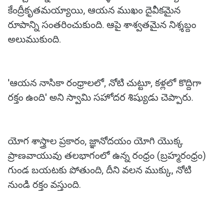
కేంద్రీకృతమయ్యాయి, ఆయన ముఖం దైవీకమైన
రూపాన్ని సంతరించుకుంది. ఆపై శాశ్వతమైన నిశ్శబ్దం
అలుముకుంది.
'ఆయన నాసికా రంధ్రాలలో, నోటి చుట్టూ, కళ్లలో కొద్దిగా
రక్తం ఉంది' అని స్వామి సహోదర శిష్యుడు చెప్పారు.
యోగ శాస్త్రాల ప్రకారం, జ్ఞానోదయం యోగి యొక్క
ప్రాణవాయువు తలభాగంలో ఉన్న రంధ్రం (బ్రహ్మరంధ్రం)
గుండ బయటకు పోతుంది, దీని వలన ముక్కు, నోటి
నుండి రక్తం వస్తుంది.