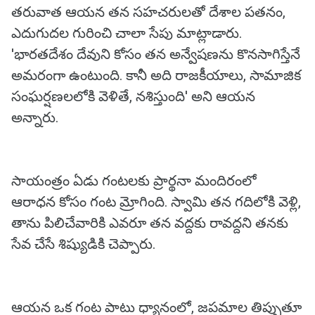
తరువాత ఆయన తన సహచరులతో దేశాల పతనం,
ఎదుగుదల గురించి చాలా సేపు మాట్లాడారు.
'భారతదేశం దేవుని కోసం తన అన్వేషణను కొనసాగిస్తేనే
అమరంగా ఉంటుంది. కానీ అది రాజకీయాలు, సామాజిక
సంఘర్షణలలోకి వెళితే, నశిస్తుంది' అని ఆయన
అన్నారు.
సాయంత్రం ఏడు గంటలకు ప్రార్థనా మందిరంలో
ఆరాధన కోసం గంట మ్రోగింది. స్వామి తన గదిలోకి వెళ్లి,
తాను పిలిచేవారికి ఎవరూ తన వద్దకు రావద్దని తనకు
సేవ చేసే శిష్యుడికి చెప్పారు.
ఆయన ఒక గంట పాటు ధ్యానంలో, జపమాల తిప్పుతూ