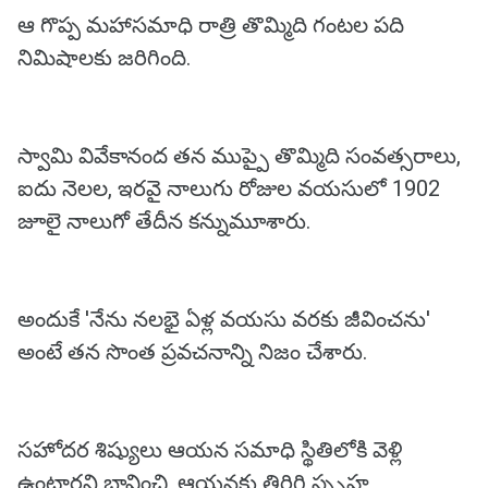
ఆ గొప్ప మహాసమాధి రాత్రి తొమ్మిది గంటల పది
నిమిషాలకు జరిగింది.
స్వామి వివేకానంద తన ముప్పై తొమ్మిది సంవత్సరాలు,
ఐదు నెలల, ఇరవై నాలుగు రోజుల వయసులో 1902
జూలై నాలుగో తేదీన కన్నుమూశారు.
అందుకే 'నేను నలభై ఏళ్ల వయసు వరకు జీవించను'
అంటే తన సొంత ప్రవచనాన్ని నిజం చేశారు.
సహోదర శిష్యులు ఆయన సమాధి స్థితిలోకి వెళ్లి
ఉంటారని భావించి, ఆయనకు తిరిగి స్పృహ