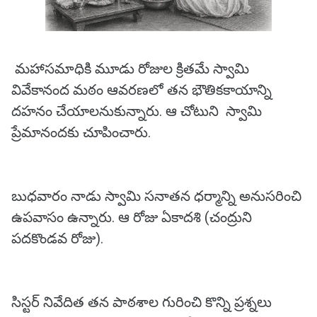
మహాసమాధికి మూడు రోజుల క్రితమే స్వామి
వివేకానంద మఠం ఆవరణలో తన భౌతికకాయాన్ని
దహనం చేయాలనుకున్నారు. ఆ చోటుని స్వామి
ప్రేమానందకు చూపించారు.
బుధవారం నాడు స్వామి సనాతన ధర్మాన్ని అనుసరించి
ఉపవాసం ఉన్నారు. ఆ రోజు ఏకాదశి (చంద్రుని
పదకొండవ రోజు).
సిస్టర్ నివేదిత తన పాఠశాల గురించి కొన్ని ప్రశ్నలు