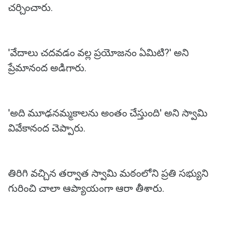
చర్చించారు.
'వేదాలు చదవడం వల్ల ప్రయోజనం ఏమిటి?' అని
ప్రేమానంద అడిగారు.
'అది మూఢనమ్మకాలను అంతం చేస్తుంది' అని స్వామి
వివేకానంద చెప్పారు.
తిరిగి వచ్చిన తర్వాత స్వామి మఠంలోని ప్రతి సభ్యుని
గురించి చాలా ఆప్యాయంగా ఆరా తీశారు.