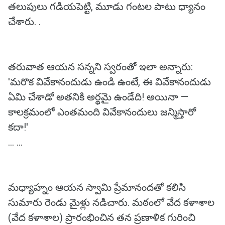
తలుపులు గడియపెట్టి, మూడు గంటల పాటు ధ్యానం
చేశారు. .
తరువాత ఆయన సన్నని స్వరంతో ఇలా అన్నారు:
'మరొక వివేకానందుడు ఉండి ఉంటే, ఈ వివేకానందుడు
ఏమి చేశాడో అతనికి అర్థమై ఉండేది! అయినా —
కాలక్రమంలో ఎంతమంది వివేకానందులు జన్మిస్తారో
కదా!'
... ...
మధ్యాహ్నం ఆయన స్వామి ప్రేమానందతో కలిసి
సుమారు రెండు మైళ్లు నడిచారు. మఠంలో వేద కళాశాల
(వేద కళాశాల) ప్రారంభించిన తన ప్రణాళిక గురించి