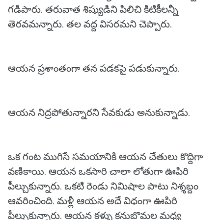
గడిపారు. తరువాత శిష్యుడిని పిలిచి కిటికీలన్నీ
తెరవమన్నారు. తల వద్ద విసరమని చెప్పారు.
ఆయన ప్రశాంతంగా తన పడకపై పడుకున్నారు.
ఆయన నిద్రపోతున్నారని సేవకుడు అనుకున్నాడు.
ఒక గంట ముగిసే సమయానికి ఆయన చేతులు కొద్దిగా
వణికాయి. ఆయన ఒకసారి చాలా లోతుగా ఊపిరి
పీల్చుకున్నారు. ఒకటి రెండు నిమిషాల పాటు నిశ్శబ్దం
ఆవరించింది. మళ్లీ ఆయన అదే విధంగా ఊపిరి
పీల్చుకున్నారు. ఆయన కళ్ళు కనుబొమల మధ్య